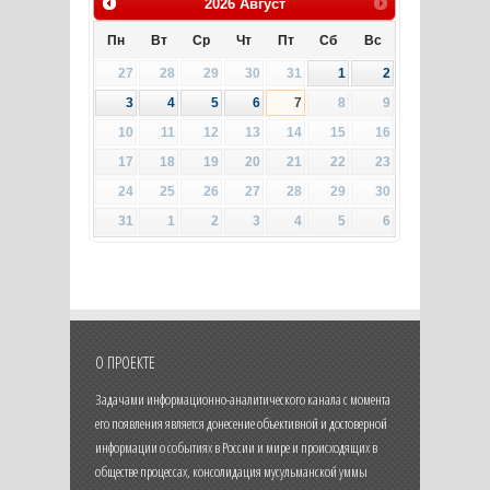
2026
Август
Пн
Вт
Ср
Чт
Пт
Сб
Вс
27
28
29
30
31
1
2
3
4
5
6
7
8
9
10
11
12
13
14
15
16
17
18
19
20
21
22
23
24
25
26
27
28
29
30
31
1
2
3
4
5
6
О ПРОЕКТЕ
Задачами информационно-аналитического канала с момента
его появления является донесение объективной и достоверной
информации о событиях в России и мире и происходящих в
обществе процессах, консолидация мусульманской уммы