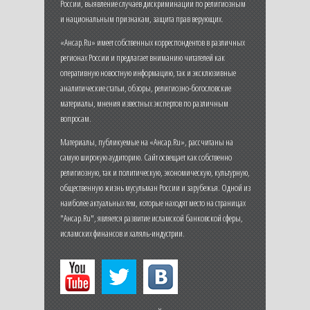
России, выявление случаев дискриминации по религиозным
и национальным признакам, защита прав верующих.
«Ансар.Ru» имеет собственных корреспондентов в различных
регионах России и предлагает вниманию читателей как
оперативную новостную информацию, так и эксклюзивные
аналитические статьи, обзоры, религиозно-богословские
материалы, мнения известных экспертов по различным
вопросам.
Материалы, публикуемые на «Ансар.Ru», рассчитаны на
самую широкую аудиторию. Сайт освещает как собственно
религиозную, так и политическую, экономическую, культурную,
общественную жизнь мусульман России и зарубежья. Одной из
наиболее актуальных тем, которые находят место на страницах
"Ансар.Ru", является развитие исламской банковской сферы,
исламских финансов и халяль-индустрии.