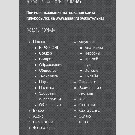
ВОЗРАСТНАЯ КАТЕГОРИЯ САЙТА
18+
При использовании материалов сайта
гиперссылка на
www.ansar.ru
обязательна!
РАЗДЕЛЫ ПОРТАЛА
Новости
Актуально
В РФ и СНГ
Аналитика
Собкор
Персоны
В мире
Прямой
Образование
путь
Общество
История
Экономика
Онлайн
Наука
О проекте
Палитра
Размещение
Здоровый
рекламы
образ жизни
RSS
Объявления
Контакты
Видео
Карта сайта
Аудио
Облако
Библиотека
тегов
Фотогалерея