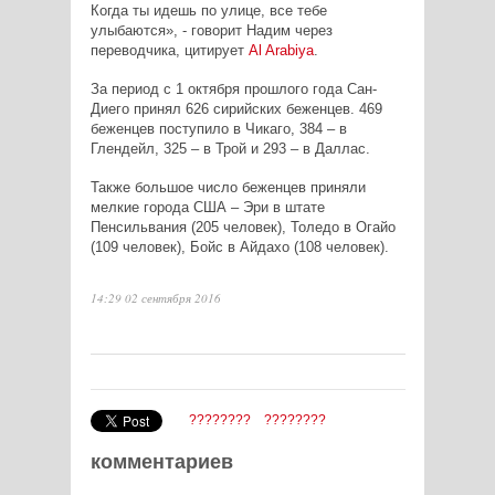
Когда ты идешь по улице, все тебе
улыбаются», - говорит Надим через
переводчика, цитирует
Al
Arabiya
.
За период с 1 октября прошлого года Сан-
Диего принял 626 сирийских беженцев. 469
беженцев поступило в Чикаго, 384 – в
Глендейл, 325 – в Трой и 293 – в Даллас.
Также большое число беженцев приняли
мелкие города США – Эри в штате
Пенсильвания (205 человек), Толедо в Огайо
(109 человек), Бойс в Айдахо (108 человек).
14:29 02 сентября 2016
????????
????????
комментариев