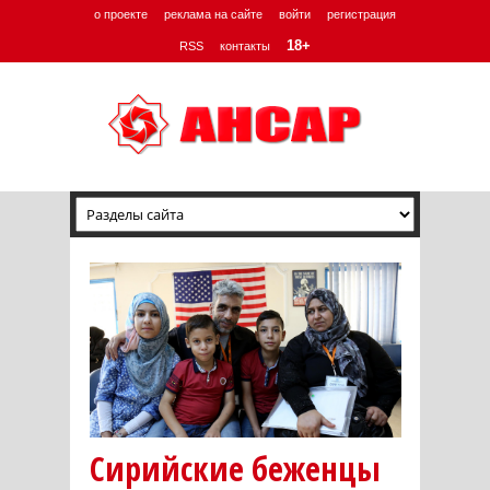
о проекте
реклама на сайте
войти
регистрация
18+
RSS
контакты
Сирийские беженцы