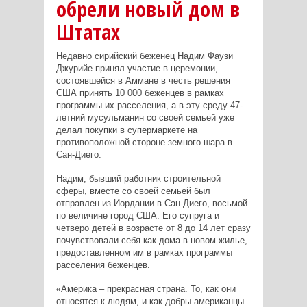
обрели новый дом в
Штатах
Недавно сирийский беженец Надим Фаузи
Джурийе принял участие в церемонии,
состоявшейся в Аммане в честь решения
США принять 10 000 беженцев в рамках
программы их расселения, а в эту среду 47-
летний мусульманин со своей семьей уже
делал покупки в супермаркете на
противоположной стороне земного шара в
Сан-Диего.
Надим, бывший работник строительной
сферы, вместе со своей семьей был
отправлен из Иордании в Сан-Диего, восьмой
по величине город США. Его супруга и
четверо детей в возрасте от 8 до 14 лет сразу
почувствовали себя как дома в новом жилье,
предоставленном им в рамках программы
расселения беженцев.
«Америка – прекрасная страна. То, как они
относятся к людям, и как добры американцы.