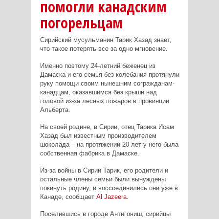
помогли канадским
погорельцам
Сирийский мусульманин Тарик Хазад знает,
что такое потерять все за одно мгновение.
Именно поэтому 24-летний беженец из
Дамаска и его семья без колебания протянули
руку помощи своим нынешним согражданам-
канадцам, оказавшимся без крыши над
головой из-за лесных пожаров в провинции
Альберта.
На своей родине, в Сирии, отец Тарика Исам
Хазад был известным производителем
шоколада – на протяжении 20 лет у него была
собственная фабрика в Дамаске.
Из-за войны в Сирии Тарик, его родители и
остальные члены семьи были вынуждены
покинуть родину, и воссоединились они уже в
Канаде, сообщает
Al
Jazeera
.
Поселившись в городе Антигониш, сирийцы