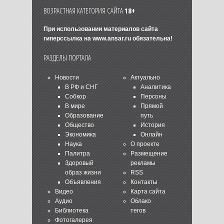
ВОЗРАСТНАЯ КАТЕГОРИЯ САЙТА
18+
При использовании материалов сайта
гиперссылка на
www.ansar.ru
обязательна!
РАЗДЕЛЫ ПОРТАЛА
Новости
Актуально
В РФ и СНГ
Аналитика
Собкор
Персоны
В мире
Прямой
Образование
путь
Общество
История
Экономика
Онлайн
Наука
О проекте
Палитра
Размещение
Здоровый
рекламы
образ жизни
RSS
Объявления
Контакты
Видео
Карта сайта
Аудио
Облако
Библиотека
тегов
Фотогалерея