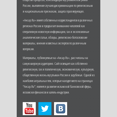
России, выявление случаев дискриминации по религиозным
и национальным признакам, защита прав верующих.
«Ансар.Ru» имеет собственных корреспондентов в различных
регионах России и предлагает вниманию читателей как
оперативную новостную информацию, так и эксклюзивные
аналитические статьи, обзоры, религиозно-богословские
материалы, мнения известных экспертов по различным
вопросам.
Материалы, публикуемые на «Ансар.Ru», рассчитаны на
самую широкую аудиторию. Сайт освещает как собственно
религиозную, так и политическую, экономическую, культурную,
общественную жизнь мусульман России и зарубежья. Одной из
наиболее актуальных тем, которые находят место на страницах
"Ансар.Ru", является развитие исламской банковской сферы,
исламских финансов и халяль-индустрии.