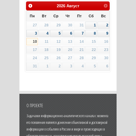
2026
Август
Пн
Вт
Ср
Чт
Пт
Сб
Вс
27
28
29
30
31
1
2
3
4
5
6
7
8
9
10
11
12
13
14
15
16
17
18
19
20
21
22
23
24
25
26
27
28
29
30
31
1
2
3
4
5
6
О ПРОЕКТЕ
Задачами информационно-аналитического канала с момента
его появления является донесение объективной и достоверной
информации о событиях в России и мире и происходящих в
обществе процессах, консолидация мусульманской уммы