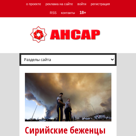
о проекте
реклама на сайте
войти
регистрация
18+
RSS
контакты
Сирийские беженцы