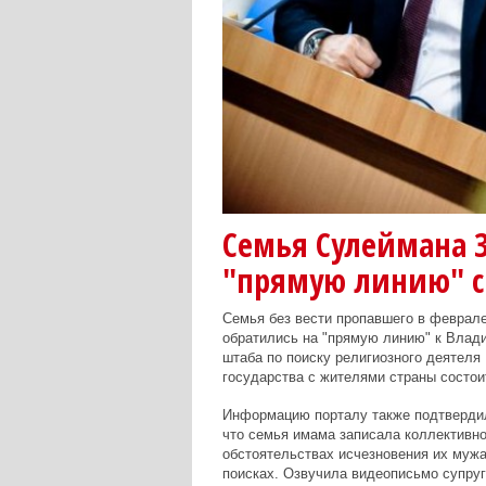
Семья Сулеймана З
"прямую линию" 
Семья без вести пропавшего в феврал
обратились на "прямую линию" к Влад
штаба по поиску религиозного деятел
государства с жителями страны состои
Информацию порталу также подтвердил
что семья имама записала коллективно
обстоятельствах исчезновения их мужа
поисках. Озвучила видеописьмо супруг