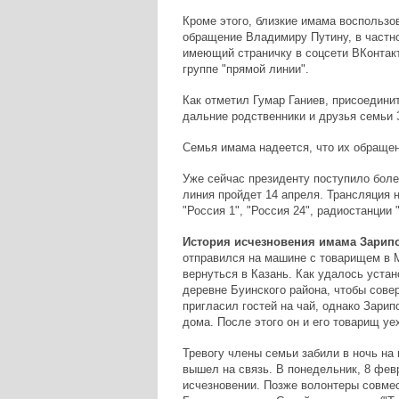
Кроме этого, близкие имама воспользо
обращение Владимиру Путину, в частнос
имеющий страничку в соцсети ВКонтакт
группе "прямой линии".
Как отметил Гумар Ганиев, присоедини
дальние родственники и друзья семьи 
Семья имама надеется, что их обращени
Уже сейчас президенту поступило боле
линия пройдет 14 апреля. Трансляция н
"Россия 1", "Россия 24", радиостанции 
История исчезновения имама Зарип
отправился на машине с товарищем в
вернуться в Казань. Как удалось устано
деревне Буинского района, чтобы совер
пригласил гостей на чай, однако Зарип
дома. После этого он и его товарищ уе
Тревогу члены семьи забили в ночь на 
вышел на связь. В понедельник, 8 фев
исчезновении. Позже волонтеры совме