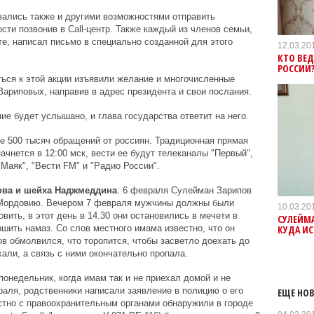
вались также и другими возможностями отправить
ти позвонив в Call-центр. Также каждый из членов семьи,
е, написал письмо в специально созданной для этого
12.03.20
КТО ВЕД
РОССИИ?
ться к этой акции изъявили желание и многочисленные
Зариповых, направив в адрес президента и свои послания.
е будет услышано, и глава государства ответит на него.
е 500 тысяч обращений от россиян.
Традиционная прямая
ачнется в 12:00 мск, вести ее будут телеканалы "Первый",
"Маяк", "Вести FM" и "Радио России".
ова и шейха Наджмеддина
: 6 февраля Сулейман Зарипов
 Мордовию. Вечером 7 февраля мужчины должны были
10.03.20
вить, в этот день в 14.30 они остановились в мечети в
СУЛЕЙМА
КУДА И
шить намаз. Со слов местного имама известно, что он
ов обмолвился, что торопится, чтобы засветло доехать до
хали, а связь с ними окончательно пропала.
понедельник, когда имам так и не приехал домой и не
раля, родственники написали заявление в полицию о его
ЕЩЕ НОВ
стно с правоохранительным органами обнаружили в городе