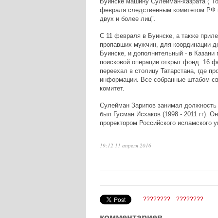
Буинске машину Сулейман-хазрата ("Toyo
февраля следственным комитетом РФ п
двух и более лиц".
С 11 февраля в Буинске, а также прил
пропавших мужчин, для координации де
Буинске, и дополнительный - в Казани
поисковой операции открыт фонд. 16 ф
переехал в столицу Татарстана, где п
информации. Все собранные штабом св
комитет.
Сулейман Зарипов занимал должность 
был Гусман Исхаков (1998 - 2011 гг). 
проректором Российского исламского у
19:12 11 апреля 2016
????????
????????
комментариев