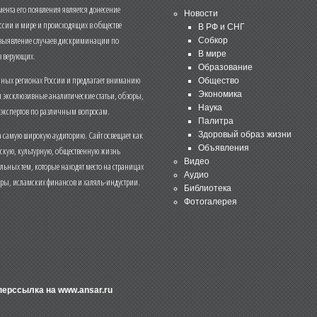
нта его появления является донесение
Новости
ссии и мире и происходящих в обществе
В РФ и СНГ
 выявление случаев дискриминации по
Собкор
В мире
 верующих.
Образование
чных регионах России и предлагает вниманию
Общество
и эксклюзивные аналитические статьи, обзоры,
Экономика
Наука
 экспертов по различным вопросам.
Палитра
 самую широкую аудиторию. Сайт освещает как
Здоровый образ жизни
Объявления
ескую, культурную, общественную жизнь
Видео
льных тем, которые находят место на страницах
Аудио
еры, исламских финансов и халяль-индустрии.
Библиотека
Фотогалерея
иперссылка на
www.ansar.ru