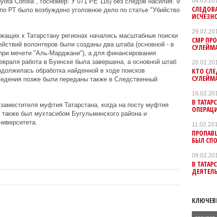
04.03.20
ta Corolla", госномер: У 071 РЕ 116) без следов насилия. 9
СЛЕДОВА
о РТ было возбуждено уголовное дело по статье "Убийство
ИСЧЕЗН
29.02.20
ежащих к Татарстану регионах начались масштабные поиски
СМР ПРО
йствий волонтеров были созданы два штаба (основной - в
СУЛЕЙМ
 при мечети "Аль-Марджани"), а для финансирования
евраля работа в Буинске была завершена, а основной штаб
20.02.20
КТО СЛ
родолжилась обработка найденной в ходе поисков
СУЛЕЙМА
едения позже были переданы также в Следственный
16.02.20
В ТАТАР
заместителя муфтия Татарстана, когда на посту муфтия
ОПЕРАЦИ
Он также был мухтасибом Бугульминского района и
ниверситета.
11.02.20
ПРОПАВ
БЫЛ СП
09.02.20
В ТАТАР
ДЕЯТЕЛЬ
КЛЮЧЕВ