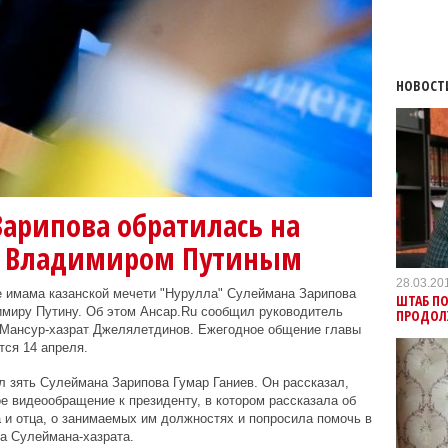
НОВОСТ
арипова обратилась на
с Владимиром Путиным
28.03.20
е имама казанской мечети "Нурулла" Сулеймана Зарипова
ШТАБ ПО
имиру Путину. Об этом Ансар.Ru сообщил руководитель
ПРОДОЛ
я Мансур-хазрат Джелялетдинов. Ежегодное общение главы
тся 14 апреля.
 зять Сулеймана Зарипова Гумар Ганиев. Он рассказал,
е видеообращение к президенту, в котором рассказала об
 и отца, о занимаемых им должностях и попросила помочь в
а Сулеймана-хазрата.