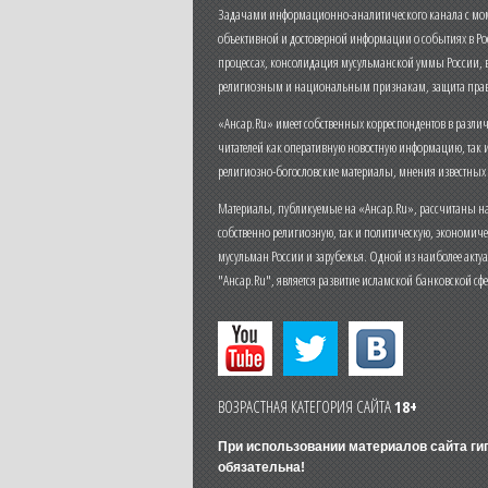
Задачами информационно-аналитического канала с моме
объективной и достоверной информации о событиях в Ро
процессах, консолидация мусульманской уммы России,
религиозным и национальным признакам, защита прав
«Ансар.Ru» имеет собственных корреспондентов в разли
читателей как оперативную новостную информацию, так 
религиозно-богословские материалы, мнения известных
Материалы, публикуемые на «Ансар.Ru», рассчитаны на
собственно религиозную, так и политическую, экономич
мусульман России и зарубежья. Одной из наиболее актуа
"Ансар.Ru", является развитие исламской банковской сф
ВОЗРАСТНАЯ КАТЕГОРИЯ САЙТА
18+
При использовании материалов сайта г
обязательна!