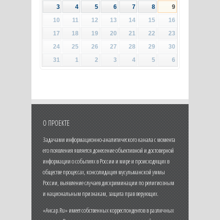
3
4
5
6
7
8
9
10
11
12
13
14
15
16
17
18
19
20
21
22
23
24
25
26
27
28
29
30
31
1
2
3
4
5
6
О ПРОЕКТЕ
Задачами информационно-аналитического канала с момента
его появления является донесение объективной и достоверной
информации о событиях в России и мире и происходящих в
обществе процессах, консолидация мусульманской уммы
России, выявление случаев дискриминации по религиозным
и национальным признакам, защита прав верующих.
«Ансар.Ru» имеет собственных корреспондентов в различных