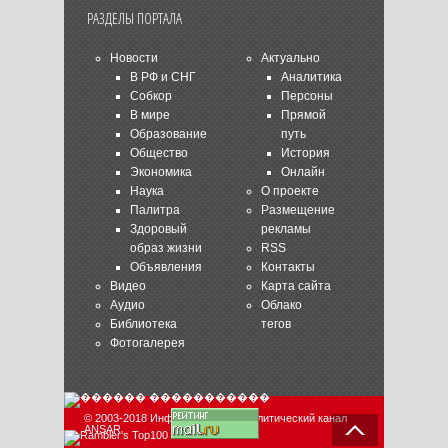
РАЗДЕЛЫ ПОРТАЛА
Новости
Актуально
В РФ и СНГ
Аналитика
Собкор
Персоны
В мире
Прямой
Образование
путь
Общество
История
Экономика
Онлайн
Наука
О проекте
Палитра
Размещение
Здоровый
рекламы
образ жизни
RSS
Объявления
Контакты
Видео
Карта сайта
Аудио
Облако
Библиотека
тегов
Фотогалерея
© 2003-2018 Информационно-аналитический канал
ANSAR