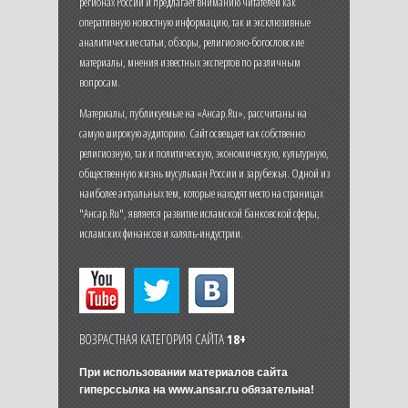
регионах России и предлагает вниманию читателей как
оперативную новостную информацию, так и эксклюзивные
аналитические статьи, обзоры, религиозно-богословские
материалы, мнения известных экспертов по различным
вопросам.
Материалы, публикуемые на «Ансар.Ru», рассчитаны на
самую широкую аудиторию. Сайт освещает как собственно
религиозную, так и политическую, экономическую, культурную,
общественную жизнь мусульман России и зарубежья. Одной из
наиболее актуальных тем, которые находят место на страницах
"Ансар.Ru", является развитие исламской банковской сферы,
исламских финансов и халяль-индустрии.
ВОЗРАСТНАЯ КАТЕГОРИЯ САЙТА
18+
При использовании материалов сайта
гиперссылка на
www.ansar.ru
обязательна!