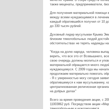
также меценаты, предприниматели, биз
Для получения материальной помощи в
между всеми нуждающимися в лечении 
каждый обратившийся получил от 10 до
до 330 тысяч рублей.
Духовный лидер мусульман Крыма Эми
близким тяжелобольных людей достойн
обстоятельствах не терять надежды на
"Когда на долю народа, человека выпа
верить, что все это от Всевышнего, вс
свою очередь должны молиться и упова
материальной обращается много людей
нуждающемуся. С 2009 года мы начали
продолжаем материально помогать обр
- Я с уверенностью могу сегодня заяв
обратившемуся к нам мусульманину, к
централизованная религиозная организа
на добрых делах"
Всего за время проведения акции, с 20
11003862 руб. Посредством акции «Ме
тяжелобольным и нуждающимся.