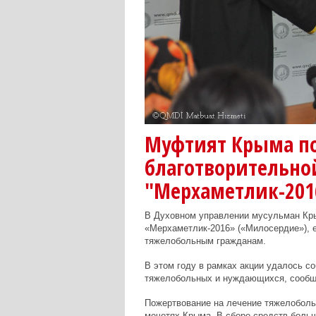
Муфтият Крыма по
благотворительно
"Мерхаметлик-201
В Духовном управлении мусульман Кры
«Мерхаметлик-2016» («Милосердие»), 
тяжелобольным гражданам.
В этом году в рамках акции удалось с
тяжелобольных и нуждающихся, сооб
Пожертвование на лечение тяжелоболь
мечетях Крыма. В сборе средств боль