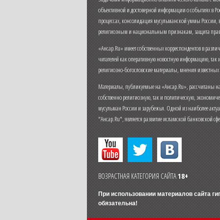
объективной и достоверной информации о событиях в Ро
процессах, консолидация мусульманской уммы России,
религиозным и национальным признакам, защита прав
«Ансар.Ru» имеет собственных корреспондентов в разли
читателей как оперативную новостную информацию, так 
религиозно-богословские материалы, мнения известных
Материалы, публикуемые на «Ансар.Ru», рассчитаны на
собственно религиозную, так и политическую, экономич
мусульман России и зарубежья. Одной из наиболее актуа
"Ансар.Ru", является развитие исламской банковской сф
ВОЗРАСТНАЯ КАТЕГОРИЯ САЙТА
18+
При использовании материалов сайта г
обязательна!