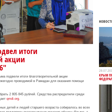
НОВОСТ
двел итоги
й акции
6"
28.07.20
КРЫМ П
ма подвели итоги благотворительной акции
ФЕДЕРА
ежегодно проводимой в Рамадан для оказания помощи
обрать 2 805 845 рублей. Средства распределили среди
щает
qmdi.org
.
ных детей и людей старшего возраста собиралось во всех
шую поддержку оказали мусульманские общины Крыма, а