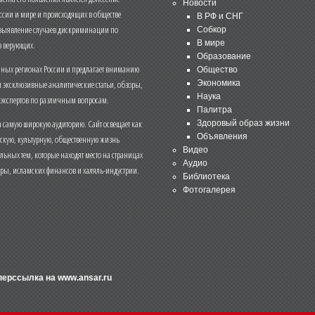
Новости
ссии и мире и происходящих в обществе
В РФ и СНГ
 выявление случаев дискриминации по
Собкор
В мире
 верующих.
Образование
чных регионах России и предлагает вниманию
Общество
и эксклюзивные аналитические статьи, обзоры,
Экономика
Наука
 экспертов по различным вопросам.
Палитра
 самую широкую аудиторию. Сайт освещает как
Здоровый образ жизни
Объявления
ескую, культурную, общественную жизнь
Видео
льных тем, которые находят место на страницах
Аудио
еры, исламских финансов и халяль-индустрии.
Библиотека
Фотогалерея
иперссылка на
www.ansar.ru