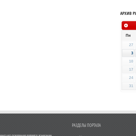
АРХИВ Р
Пн
27
3
10
17
24
31
РАЗДЕЛЫ ПОРТАЛА
нта его появления является донесение