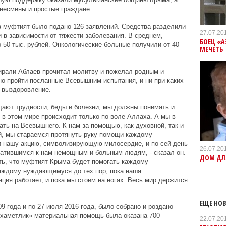
несмены и простые граждане.
 муфтият было подано 126 заявлений. Средства разделили
27.07.20
в зависимости от тяжести заболевания. В среднем,
БОЕЦ «А
 50 тыс. рублей. Онкологические больные получили от 40
МЕЧЕТЬ
рали Аблаев прочитал молитву и пожелал родным и
о пройти посланные Всевышним испытания, и ни при каких
 выздоровление.
дают трудности, беды и болезни, мы должны понимать и
е в этом мире происходит только по воле Аллаха. А мы в
ть на Всевышнего. К нам за помощью, как духовной, так и
, мы стараемся протянуть руку помощи каждому
 нашу акцию, символизирующую милосердие, и по сей день
26.07.20
атившимся к нам немощным и больным людям, - сказал он.
ДОМ ДЛ
ить, что муфтият Крыма будет помогать каждому
аждому нуждающемуся до тех пор, пока наша
ция работает, и пока мы стоим на ногах. Весь мир держится
ЕЩЕ НОВ
09 года и по 27 июля 2016 года, было собрано и роздано
рхаметлик» материальная помощь была оказана 700
22.07.20