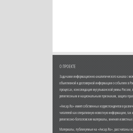
О ПРОЕКТЕ
Задачами информационно-аналитического канала с моме
объективной и достоверной информации о событиях в Ро
процессах, консолидация мусульманской уммы России,
религиозным и национальным признакам, защита прав
«Ансар.Ru» имеет собственных корреспондентов в разли
читателей как оперативную новостную информацию, так 
религиозно-богословские материалы, мнения известных
Материалы, публикуемые на «Ансар.Ru», рассчитаны на