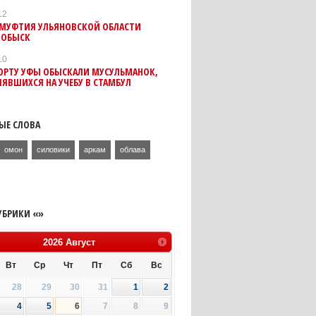
12
 МУФТИЯ УЛЬЯНОВСКОЙ ОБЛАСТИ
 ОБЫСК
10
ПОРТУ УФЫ ОБЫСКАЛИ МУСУЛЬМАНОК,
ЯВШИХСЯ НА УЧЕБУ В СТАМБУЛ
ЫЕ СЛОВА
омон
силовики
аркам
облава
УБРИКИ «»
2026
Август
Вт
Ср
Чт
Пт
Сб
Вс
28
29
30
31
1
2
4
5
6
7
8
9