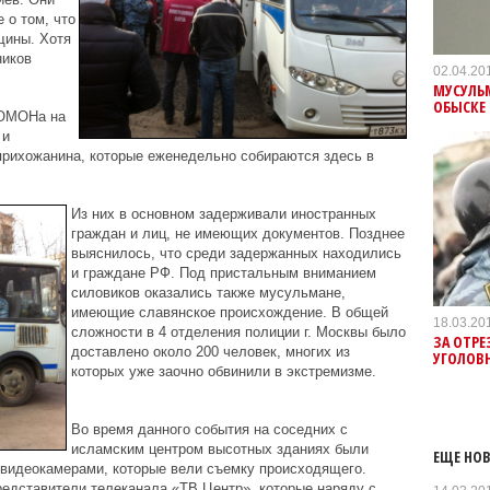
 о том, что
щины. Хотя
ников
02.04.20
МУСУЛЬ
ОБЫСКЕ 
 ОМОНа на
 и
рихожанина, которые еженедельно собираются здесь в
Из них в основном задерживали иностранных
граждан и лиц, не имеющих документов. Позднее
выяснилось, что среди задержанных находились
и граждане РФ. Под пристальным вниманием
силовиков оказались также мусульмане,
имеющие славянское происхождение. В общей
18.03.20
сложности в 4 отделения полиции г. Москвы было
ЗА ОТРЕ
доставлено около 200 человек, многих из
УГОЛОВН
которых уже заочно обвинили в экстремизме.
Во время данного события на соседних с
исламским центром высотных зданиях были
ЕЩЕ НОВ
видеокамерами, которые вели съемку происходящего.
едставители телеканала «ТВ Центр», которые наряду с