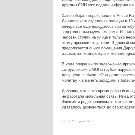
другими СМИ уже подали информацию 
Как сообщает корреспондент Ансар.Ru,
Даниловского отделения полиции в 19 
вечера все еще находилось три автобу
задержанными мусульманами. Из них о
человек стояли на улице и только неск
этому времени отпустили. В данный м
продолжается обыск помещения Дар-ул
изымаются компьютеры и жесткие диск
В ходе операции по задержанию прихо
сотрудниками ОМОНа грубых нарушен
допущено не было. «Они дали провест
молитву и в мечеть заходили в бахила
Добавим, что в это время район был оц
не работала мобильная связь. Из-за э
близким и родственникам, в том числе
удавалось дозвониться до своих адвок
23:08 26 апреля 2013