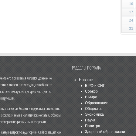
10
17
24
31
РАЗДЕЛЫ ПОРТАЛА
нта его появления является донесение
Новости
ссии и мире и происходящих в обществе
В РФ и СНГ
 выявление случаев дискриминации по
Собкор
В мире
 верующих.
Образование
чных регионах России и предлагает вниманию
Общество
и эксклюзивные аналитические статьи, обзоры,
Экономика
Наука
 экспертов по различным вопросам.
Палитра
 самую широкую аудиторию. Сайт освещает как
Здоровый образ жизни