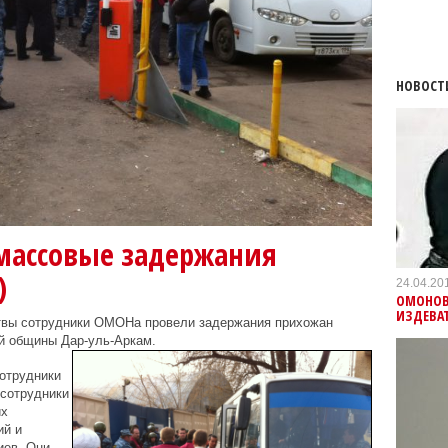
НОВОСТ
массовые задержания
)
24.04.20
ОМОНОВ
ИЗДЕВА
итвы сотрудники ОМОНа провели задержания прихожан
й общины Дар-уль-Аркам.
отрудники
сотрудники
их
ий и
иев. Они