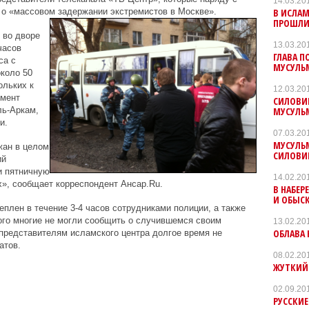
14.03.20
В ИСЛАМ
о «массовом задержании экстремистов в Москве».
ПРОШЛИ
 во дворе
13.03.20
часов
ГЛАВА П
са с
МУСУЛЬ
коло 50
ольких к
12.03.20
омент
СИЛОВИ
МУСУЛЬ
ь-Аркам,
и.
07.03.20
МУСУЛЬМ
жан в целом
СИЛОВИ
ий
и пятничную
14.02.20
х», сообщает корреспондент Ансар.Ru.
В НАБЕР
И ОБЫС
еплен в течение 3-4 часов сотрудниками полиции, а также
того многие не могли сообщить о случившемся своим
13.02.20
ОБЛАВА 
 представителям исламского центра долгое время не
атов.
08.02.20
ЖУТКИЙ
02.09.20
РУССКИ