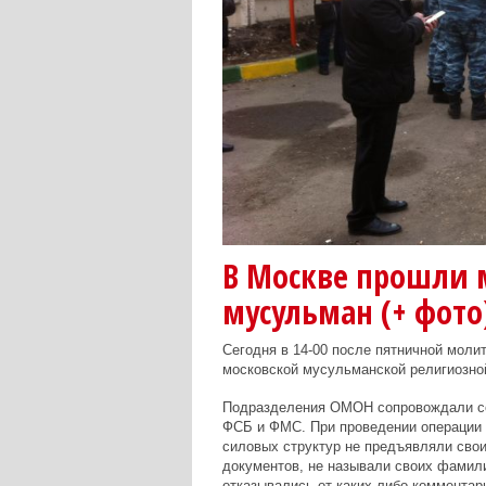
В Москве прошли 
мусульман (+ фото
Сегодня в 14-00 после пятничной мол
московской мусульманской религиозно
Подразделения ОМОН сопровождали с
ФСБ и ФМС. При проведении операции 
силовых структур не предъявляли сво
документов, не называли своих фамил
отказывались от каких-либо комментар