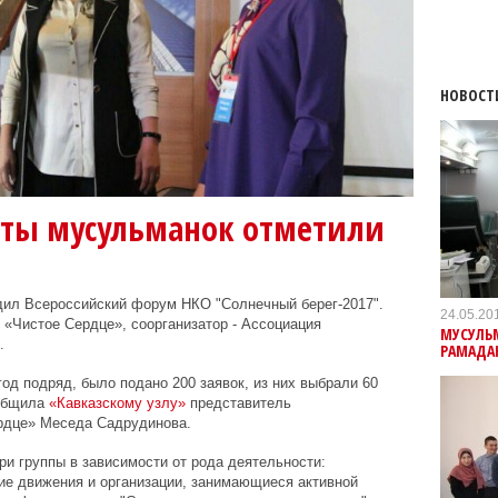
НОВОСТ
ты мусульманок отметили
одил Всероссийский форум НКО "Солнечный берег-2017".
24.05.20
 «Чистое Сердце», соорганизатор - Ассоциация
МУСУЛЬ
.
РАМАДА
од подряд, было подано 200 заявок, из них выбрали 60
ообщила
«Кавказскому узлу»
представитель
рдце»
Меседа Садрудинова.
ри группы в зависимости от рода деятельности:
ие движения и организации, занимающиеся активной