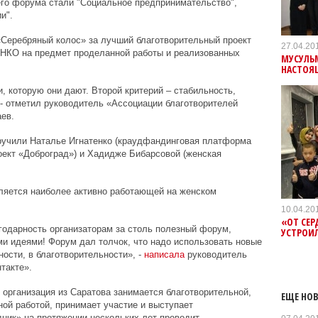
го форума стали "Социальное предпринимательство",
и".
«Серебряный колос» за лучший благотворительный проект
27.04.20
 НКО на предмет проделанной работы и реализованных
МУСУЛЬ
НАСТОЯ
, которую они дают. Второй критерий – стабильность,
- отметил руководитель «Ассоциации благотворителей
ев.
ручили Наталье Игнатенко (краудфандинговая платформа
роект «Доброград») и Хадидже Бибарсовой (женская
ляется наиболее активно работающей на женском
10.04.20
«ОТ СЕР
годарность организаторам за столь полезный форум,
УСТРОИ
ми идеями! Форум дал толчок, что надо использовать новые
ости, в благотворительности», -
написала
руководитель
такте».
 организация из Саратова занимается благотворительной,
ЕЩЕ НОВ
ной работой, принимает участие и выступает
дник» на протяжении нескольких лет проводит