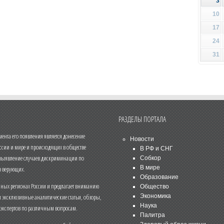
3
10
17
24
31
РАЗДЕЛЫ ПОРТАЛА
нта его появления является донесение
Новости
ссии и мире и происходящих в обществе
В РФ и СНГ
 выявление случаев дискриминации по
Собкор
В мире
 верующих.
Образование
чных регионах России и предлагает вниманию
Общество
и эксклюзивные аналитические статьи, обзоры,
Экономика
Наука
 экспертов по различным вопросам.
Палитра