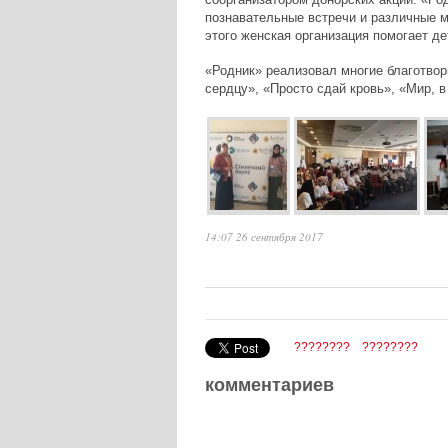
познавательные встречи и различные 
этого женская организация помогает д
«Родник» реализовал многие благотвор
сердцу
»
,
«
Просто сдай кровь
»
,
«
Мир, в
14:07 26 сентября 2017
????????
????????
комментариев