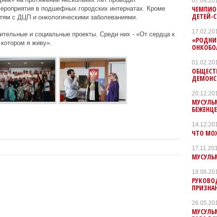
07.04.20
ЧЕМПИО
мероприятия в подшефных городских интернатах. Кроме
ДЕТЕЙ-С
етям с ДЦП и онкологическими заболеваниями.
17.02.20
ительные и социальные проекты. Среди них -
«
От сердца к
«РОДНИ
 котором я живу
»
.
ОНКОБО
01.02.20
ОБЩЕСТ
ДЕМОНС
20.12.20
МУСУЛЬ
БЕЖЕНЦ
14.12.20
ЧТО МО
17.11.20
МУСУЛЬМ
18.06.20
РУКОВО
ПРИЗНА
26.05.20
МУСУЛЬ