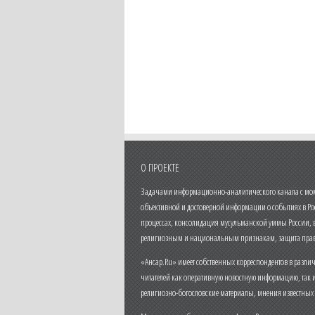
О ПРОЕКТЕ
Задачами информационно-аналитического канала с моме
объективной и достоверной информации о событиях в Ро
процессах, консолидация мусульманской уммы России,
религиозным и национальным признакам, защита прав
«Ансар.Ru» имеет собственных корреспондентов в разли
читателей как оперативную новостную информацию, так 
религиозно-богословские материалы, мнения известных