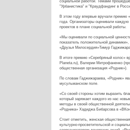
социальной работой. Темами прошедше
"Урбанистика" и "Краудфандинг в Росси
В этом году впервые вручали премию 
года. Организаторы оценивали каждую
проектов в плане социальной работы.
«Мы оценивали по социальной ценности
показатель положительной динамики», 
«Друзья Милосердия»Тимур Гаджижара
В итоге премию «Серебряный колос» в
Planeta.ru), Валерии Митрофаненко (п
общественная организация «Родник»).
По словам Гаджижараева, «Родник» яв
мусульманском поле.
«Со своей стороны хотим выразить бла
который заряжает каждого из нас новы
методы в своей общественной деятельн
«Родника» Хадиджа Бибарсова в «ВКон
Стоит отметить, женская общественная
культурно-просветительской и социаль
соорганизатором донорских акций. «Ро