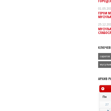
ГОРОДС
01.05.20
ГЕРОИ 
МУСУЛЬ
25.12.20
МУСУЛЬ
СЛАБОС
КЛЮЧЕВ
саратов
мусульм
АРХИВ Р
Пн
27