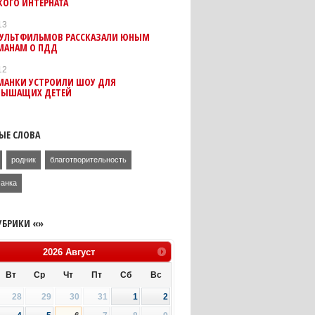
КОГО ИНТЕРНАТА
13
МУЛЬТФИЛЬМОВ РАССКАЗАЛИ ЮНЫМ
МАНАМ О ПДД
12
МАНКИ УСТРОИЛИ ШОУ ДЛЯ
ЛЫШАЩИХ ДЕТЕЙ
ЫЕ СЛОВА
родник
благотворительность
анка
УБРИКИ «»
2026
Август
Вт
Ср
Чт
Пт
Сб
Вс
28
29
30
31
1
2