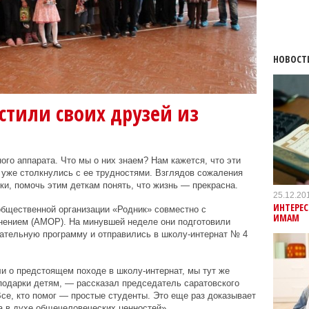
НОВОСТ
стили своих друзей из
го аппарата. Что мы о них знаем? Нам кажется, что эти
а уже столкнулись с ее трудностями. Взглядов сожаления
ки, помочь этим деткам понять, что жизнь — прекрасна.
25.12.20
ИНТЕРЕС
общественной организации «Родник» совместно с
ИМАМ
ением (АМОР). На минувшей неделе они подготовили
кательную программу и отправились в школу-интернат № 4
ли о предстоящем походе в школу-интернат, мы тут же
 подарки детям, — рассказал председатель саратовского
е, кто помог — простые студенты. Это еще раз доказывает
а в духе общечеловеческих ценностей».