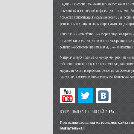
Задачами информационно-аналитического канала с моме
объективной и достоверной информации о событиях в Ро
процессах, консолидация мусульманской уммы России,
религиозным и национальным признакам, защита прав
«Ансар.Ru» имеет собственных корреспондентов в разли
читателей как оперативную новостную информацию, так 
религиозно-богословские материалы, мнения известных
Материалы, публикуемые на «Ансар.Ru», рассчитаны на
собственно религиозную, так и политическую, экономич
мусульман России и зарубежья. Одной из наиболее актуа
"Ансар.Ru", является развитие исламской банковской сф
ВОЗРАСТНАЯ КАТЕГОРИЯ САЙТА
18+
При использовании материалов сайта г
обязательна!