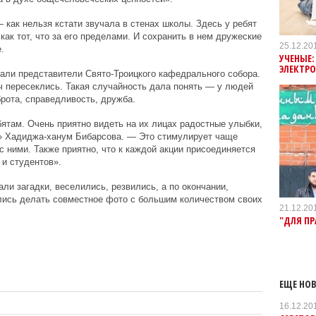
 как нельзя кстати звучала в стенах школы. Здесь у ребят
как тот, что за его пределами. И сохранить в нем дружеские
25.12.20
.
УЧЕНЫЕ:
ЭЛЕКТР
вали представители Свято-Троицкого кафедрального собора.
ч пересеклись. Такая случайность дала понять — у людей
рота, справедливость, дружба.
бятам. Очень приятно видеть на их лицах радостные улыбки,
» Хадиджа-ханум Бибарсова. — Это стимулирует чаще
 ними. Также приятно, что к каждой акции присоединяется
и студентов».
ли загадки, веселились, резвились, а по окончании,
лись делать совместное фото с большим количеством своих
21.12.20
"ДЛЯ ПР
ЕЩЕ НОВ
16.12.20