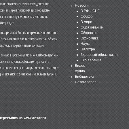
нта его появления является донесение
Новости
ссии и мире и происходящих в обществе
В РФ и СНГ
 выявление случаев дискриминации по
Собкор
В мире
 верующих.
Образование
чных регионах России и предлагает вниманию
Общество
и эксклюзивные аналитические статьи, обзоры,
Экономика
Наука
 экспертов по различным вопросам.
Палитра
 самую широкую аудиторию. Сайт освещает как
Здоровый образ жизни
Объявления
ескую, культурную, общественную жизнь
Видео
льных тем, которые находят место на страницах
Аудио
еры, исламских финансов и халяль-индустрии.
Библиотека
Фотогалерея
иперссылка на
www.ansar.ru