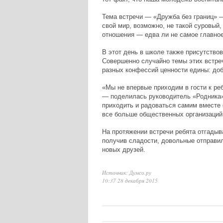
Тема встречи — «Дружба без границ» —
свой мир, возможно, не такой суровый, 
отношения — едва ли не самое главное
В этот день в школе также присутство
Совершенно случайно темы этих встре
разных конфессий ценности едины: доб
«Мы не впервые приходим в гости к ре
— поделилась руководитель «Родника
приходить и радоваться самим вместе с
все больше общественных организаций 
На протяжении встречи ребята отгадыва
получив сладости, довольные отправи
новых друзей.
Источник: Думсо.ру
10:37 28 декабря 2015