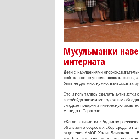
Мусульманки наве
интерната
Дети с нарушениями опорно-двигательно
ребята еще не успели познать жизнь, 
быть не должно, нужно, взявшись за ру
Это и попытались сделать активистки 
азербайджанским молодежным объедин
сладкие подарки и интересную развле
VI вида г. Саратова.
«Когда активистки «Родника» рассказа
объявили в соц.сетях сбор средств на
отделения АМОР Халиг Байрамов. — Вс
тот факт, что наша молодежь воспитан