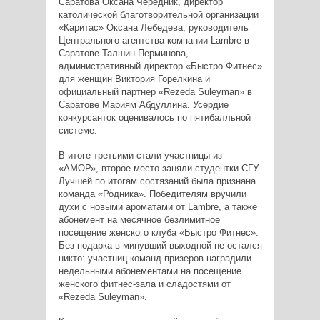
Саратова Оксана Чередник, директор
католической благотворительной организации
«Каритас» Оксана Лебедева, руководитель
Центрального агентства компании Lambre в
Саратове Талшин Перминова,
административный директор «Быстро Фитнес»
для женщин Виктория Горелкина и
официальный партнер «Rezeda Suleyman» в
Саратове Мариям Абдуллина. Усердие
конкурсанток оценивалось по пятибалльной
системе.
В итоге третьими стали участницы из
«АМОР», второе место заняли студентки СГУ.
Лучшей по итогам состязаний была признана
команда «Родника». Победителям вручили
духи с новыми ароматами от Lambre, а также
абонемент на месячное безлимитное
посещение женского клуба «Быстро Фитнес».
Без подарка в минувший выходной не остался
никто: участниц команд-призеров наградили
недельными абонементами на посещение
женского фитнес-зала и сладостями от
«Rezeda Suleyman».