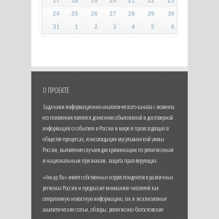
17
18
19
20
21
22
23
24
25
26
27
28
29
30
31
1
2
3
4
5
6
О ПРОЕКТЕ
Задачами информационно-аналитического канала с момента
его появления является донесение объективной и достоверной
информации о событиях в России и мире и происходящих в
обществе процессах, консолидация мусульманской уммы
России, выявление случаев дискриминации по религиозным
и национальным признакам, защита прав верующих.
«Ансар.Ru» имеет собственных корреспондентов в различных
регионах России и предлагает вниманию читателей как
оперативную новостную информацию, так и эксклюзивные
аналитические статьи, обзоры, религиозно-богословские