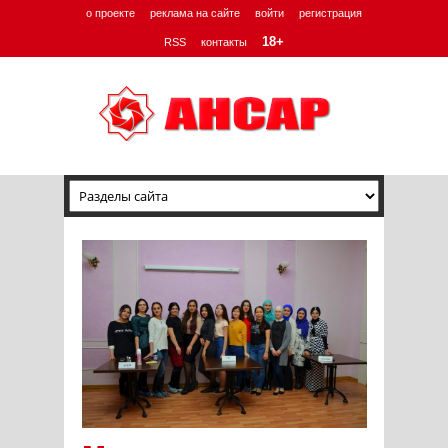
о проекте
реклама на сайте
войти
регистрация
18+
RSS
контакты