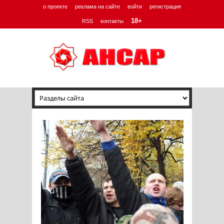
о проекте
реклама на сайте
войти
регистрация
18+
RSS
контакты