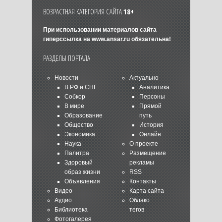
ВОЗРАСТНАЯ КАТЕГОРИЯ САЙТА
18+
При использовании материалов сайта
гиперссылка на
www.ansar.ru
обязательна!
РАЗДЕЛЫ ПОРТАЛА
Новости
Актуально
В РФ и СНГ
Аналитика
Собкор
Персоны
В мире
Прямой
Образование
путь
Общество
История
Экономика
Онлайн
Наука
О проекте
Палитра
Размещение
Здоровый
рекламы
образ жизни
RSS
Объявления
Контакты
Видео
Карта сайта
Аудио
Облако
Библиотека
тегов
Фотогалерея