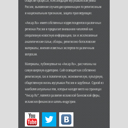
обществе процессах, консолидация мусульманской уммы
России, выявление случаев дискриминации по религиозным
и национальным признакам, защита прав верующих.
«Ансар.Ru» имеет собственных корреспондентов в различных
регионах России и предлагает вниманию читателей как
оперативную новостную информацию, так и эксклюзивные
аналитические статьи, обзоры, религиозно-богословские
материалы, мнения известных экспертов по различным
вопросам.
Материалы, публикуемые на «Ансар.Ru», рассчитаны на
самую широкую аудиторию. Сайт освещает как собственно
религиозную, так и политическую, экономическую, культурную,
общественную жизнь мусульман России и зарубежья. Одной из
наиболее актуальных тем, которые находят место на страницах
"Ансар.Ru", является развитие исламской банковской сферы,
исламских финансов и халяль-индустрии.