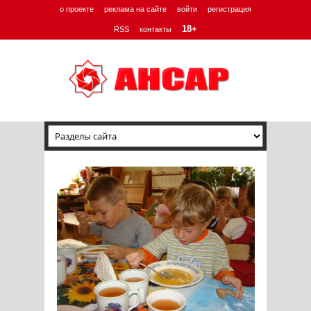
о проекте
реклама на сайте
войти
регистрация
18+
RSS
контакты