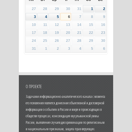
27
28
29
30
31
1
2
3
4
5
6
7
8
9
10
11
12
13
14
15
16
17
18
19
20
21
22
23
24
25
26
27
28
29
30
31
1
2
3
4
5
6
О ПРОЕКТЕ
Задачами информационно-аналитического канала с момента
его появления является донесение объективной и достоверной
информации о событиях в России и мире и происходящих в
обществе процессах, консолидация мусульманской уммы
России, выявление случаев дискриминации по религиозным
и национальным признакам, защита прав верующих.