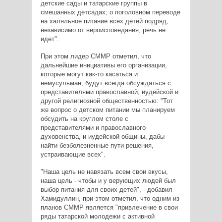
детские сады и татарские группы в
смешанных детсадах; о поголовном переводе
на халяльное питание всех детей подряд,
независимо от вероисповедания, речь не
идет".
При этом лидер СММР отметил, что
дальнейшие инициативы его организации,
которые могут как-то касаться и
немусульман, будут всегда обсуждаться с
представителями православной, иудейской и
другой религиозной общественностью: "Тот
же вопрос о детском питании мы планируем
обсудить на круглом столе с
представителями и православного
духовенства, и иудейской общины, дабы
найти безболезненные пути решения,
устраивающие всех".
"Наша цель не навязать всем свои вкусы,
наша цель - чтобы и у верующих людей был
выбор питания для своих детей", - добавил
Хамидуллин, при этом отметил, что одним из
планов СММР является "привлечение в свои
ряды татарской молодежи с активной