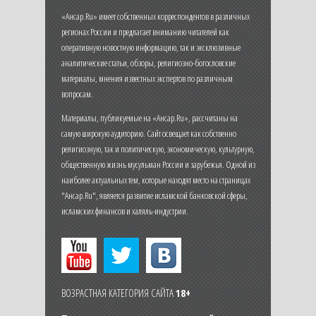
«Ансар.Ru» имеет собственных корреспондентов в различных
регионах России и предлагает вниманию читателей как
оперативную новостную информацию, так и эксклюзивные
аналитические статьи, обзоры, религиозно-богословские
материалы, мнения известных экспертов по различным
вопросам.
Материалы, публикуемые на «Ансар.Ru», рассчитаны на
самую широкую аудиторию. Сайт освещает как собственно
религиозную, так и политическую, экономическую, культурную,
общественную жизнь мусульман России и зарубежья. Одной из
наиболее актуальных тем, которые находят место на страницах
"Ансар.Ru", является развитие исламской банковской сферы,
исламских финансов и халяль-индустрии.
ВОЗРАСТНАЯ КАТЕГОРИЯ САЙТА
18+