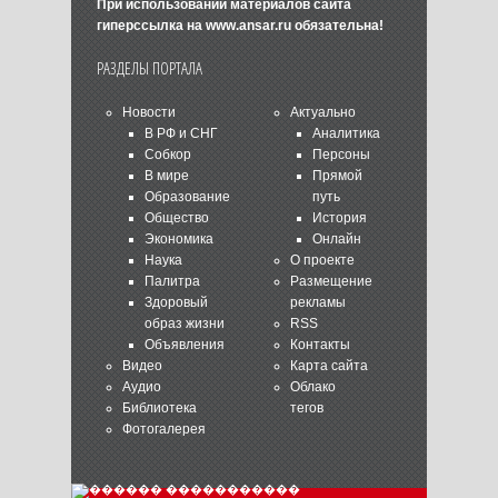
При использовании материалов сайта
гиперссылка на
www.ansar.ru
обязательна!
РАЗДЕЛЫ ПОРТАЛА
Новости
Актуально
В РФ и СНГ
Аналитика
Собкор
Персоны
В мире
Прямой
Образование
путь
Общество
История
Экономика
Онлайн
Наука
О проекте
Палитра
Размещение
Здоровый
рекламы
образ жизни
RSS
Объявления
Контакты
Видео
Карта сайта
Аудио
Облако
Библиотека
тегов
Фотогалерея