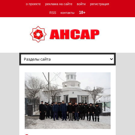
о проекте
реклама на сайте
войти
регистрация
18+
RSS
контакты