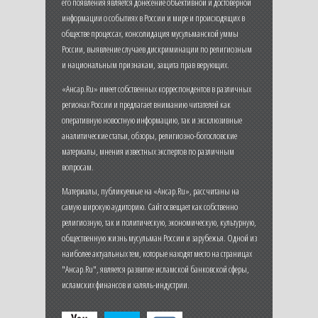
его появления является донесение объективной и достоверной
информации о событиях в России и мире и происходящих в
обществе процессах, консолидация мусульманской уммы
России, выявление случаев дискриминации по религиозным
и национальным признакам, защита прав верующих.
«Ансар.Ru» имеет собственных корреспондентов в различных
регионах России и предлагает вниманию читателей как
оперативную новостную информацию, так и эксклюзивные
аналитические статьи, обзоры, религиозно-богословские
материалы, мнения известных экспертов по различным
вопросам.
Материалы, публикуемые на «Ансар.Ru», рассчитаны на
самую широкую аудиторию. Сайт освещает как собственно
религиозную, так и политическую, экономическую, культурную,
общественную жизнь мусульман России и зарубежья. Одной из
наиболее актуальных тем, которые находят место на страницах
"Ансар.Ru", является развитие исламской банковской сферы,
исламских финансов и халяль-индустрии.