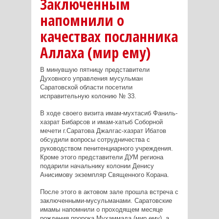
Заключенным
напомнили о
качествах посланника
Аллаха (мир ему)
В минувшую пятницу представители
Духовного управления мусульман
Саратовской области посетили
исправительную колонию № 33.
В ходе своего визита имам-мухтасиб Фаниль-
хазрат Бибарсов и имам-хатыб Соборной
мечети г.Саратова
Джалгас-хазрат Ибатов
обсудили вопросы сотрудничества с
руководством пенитенциарного учреждения.
Кроме этого представители ДУМ региона
подарили начальнику колонии Денису
Анисимову экземпляр Священного Корана.
После этого в актовом зале прошла встреча с
заключенными-мусульманами. Саратовские
имамы напомнили о проходящем месяце
рождения пророка Мухаммада (мир ему), а