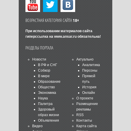
ВОЗРАСТНАЯ КАТЕГОРИЯ САЙТА
18+
При использовании материалов сайта
гиперссылка на
www.ansar.ru
обязательна!
РАЗДЕЛЫ ПОРТАЛА
Новости
Актуально
В РФ и СНГ
Аналитика
Собкор
Персоны
В мире
Прямой
Образование
путь
Общество
История
Экономика
Онлайн
Наука
О проекте
Палитра
Размещение
Здоровый
рекламы
образ жизни
RSS
Объявления
Контакты
Видео
Карта сайта