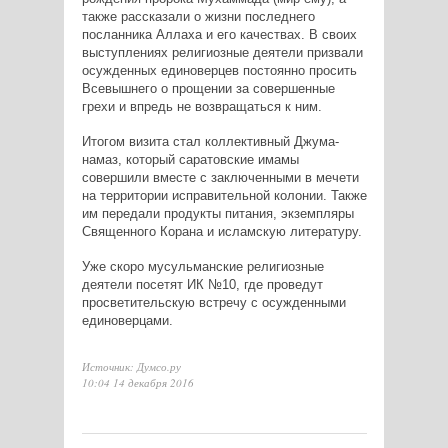
также рассказали о жизни последнего
посланника Аллаха и его качествах. В своих
выступлениях религиозные деятели призвали
осужденных единоверцев постоянно просить
Всевышнего о прощении за совершенные
грехи и впредь не возвращаться к ним.
Итогом визита стал коллективный Джума-
намаз, который саратовские имамы
совершили вместе с заключенными в мечети
на территории исправительной колонии. Также
им передали продукты питания, экземпляры
Священного Корана и исламскую литературу.
Уже скоро мусульманские религиозные
деятели посетят ИК №10, где проведут
просветительскую встречу с осужденными
единоверцами.
Источник: Думсо.ру
10:04 14 декабря 2016