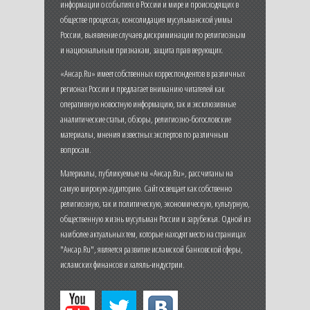
информации о событиях в России и мире и происходящих в
обществе процессах, консолидация мусульманской уммы
России, выявление случаев дискриминации по религиозным
и национальным признакам, защита прав верующих.
«Ансар.Ru» имеет собственных корреспондентов в различных
регионах России и предлагает вниманию читателей как
оперативную новостную информацию, так и эксклюзивные
аналитические статьи, обзоры, религиозно-богословские
материалы, мнения известных экспертов по различным
вопросам.
Материалы, публикуемые на «Ансар.Ru», рассчитаны на
самую широкую аудиторию. Сайт освещает как собственно
религиозную, так и политическую, экономическую, культурную,
общественную жизнь мусульман России и зарубежья. Одной из
наиболее актуальных тем, которые находят место на страницах
"Ансар.Ru", является развитие исламской банковской сферы,
исламских финансов и халяль-индустрии.