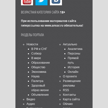
ВОЗРАСТНАЯ КАТЕГОРИЯ САЙТА
18+
При использовании материалов сайта
гиперссылка на
www.ansar.ru
обязательна!
РАЗДЕЛЫ ПОРТАЛА
Новости
Актуально
В РФ и СНГ
Аналитика
Собкор
Персоны
В мире
Прямой
Образование
путь
Общество
История
Экономика
Онлайн
Наука
О проекте
Палитра
Размещение
Здоровый
рекламы
образ жизни
RSS
Объявления
Контакты
Видео
Карта сайта
Аудио
Облако