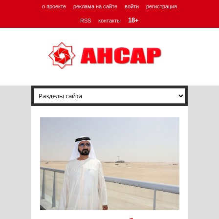
о проекте
реклама на сайте
войти
регистрация
18+
RSS
контакты