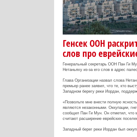
Генсек ООН раскри
слов про еврейски
Генеральный секретарь ООН Пан Ги Му
Нетаньяху из-за его слов в адрес пал
Глава Организации назвал слова Нета
премьер ранее заявил, что те, кто выс
Западном берегу реки Иордан, поддерж
«Позвольте мне внести полную ясност
являются незаконными. Оккупации, гне
сообщил Пан Ги Мун. Он отметил, что
считают расширение еврейских поселен
Западный берег реки Иордан был оккуп