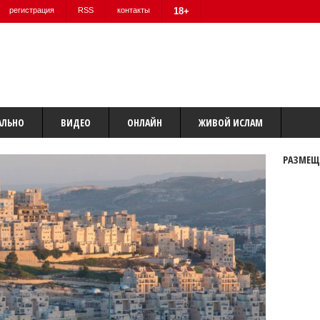
регистрация
RSS
контакты
18+
АЛЬНО
ВИДЕО
ОНЛАЙН
ЖИВОЙ ИСЛАМ
РАЗМЕЩ