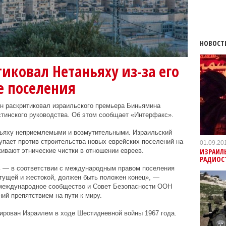
НОВОСТ
тиковал Нетаньяху из-за его
е поселения
н раскритиковал израильского премьера Биньямина
естинского руководства. Об этом сообщает «Интерфакс».
ньяху неприемлемыми и возмутительными. Израильский
тупает против строительства новых еврейских поселений на
01.09.20
ИЗРАИЛ
ивают этнические чистки в отношении евреев.
РАДИОС
ь — в соответствии с международным правом поселения
тущей и жестокой, должен быть положен конец», —
 международное сообщество и Совет Безопасности ООН
ий препятствием на пути к миру.
ирован Израилем в ходе Шестидневной войны 1967 года.