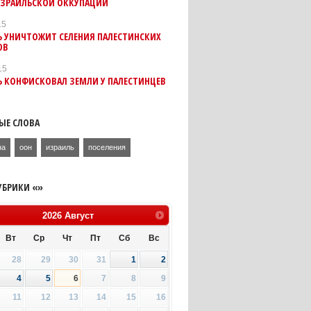
ИЗРАИЛЬСКОЙ ОККУПАЦИИ
15
Ь УНИЧТОЖИТ СЕЛЕНИЯ ПАЛЕСТИНСКИХ
ОВ
15
Ь КОНФИСКОВАЛ ЗЕМЛИ У ПАЛЕСТИНЦЕВ
ЫЕ СЛОВА
на
оон
израиль
поселения
УБРИКИ «»
2026
Август
Вт
Ср
Чт
Пт
Сб
Вс
28
29
30
31
1
2
4
5
6
7
8
9
11
12
13
14
15
16