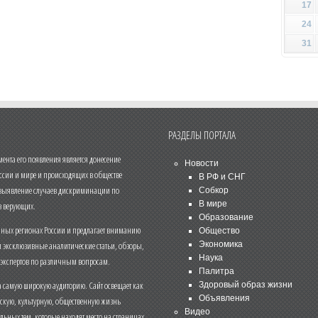
17
24
31
РАЗДЕЛЫ ПОРТАЛА
нта его появления является донесение
Новости
ссии и мире и происходящих в обществе
В РФ и СНГ
 выявление случаев дискриминации по
Собкор
В мире
 верующих.
Образование
чных регионах России и предлагает вниманию
Общество
и эксклюзивные аналитические статьи, обзоры,
Экономика
Наука
 экспертов по различным вопросам.
Палитра
 самую широкую аудиторию. Сайт освещает как
Здоровый образ жизни
Объявления
ескую, культурную, общественную жизнь
Видео
льных тем, которые находят место на страницах