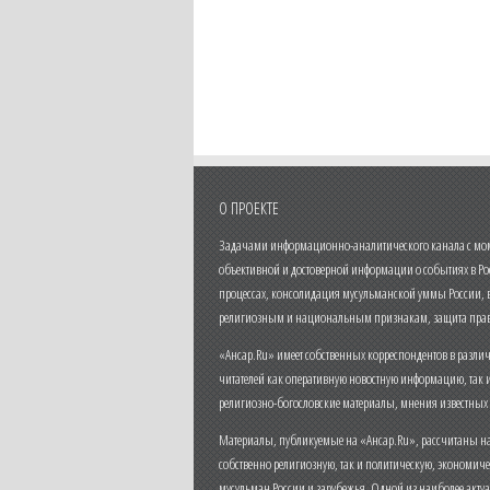
О ПРОЕКТЕ
Задачами информационно-аналитического канала с моме
объективной и достоверной информации о событиях в Ро
процессах, консолидация мусульманской уммы России,
религиозным и национальным признакам, защита прав
«Ансар.Ru» имеет собственных корреспондентов в разли
читателей как оперативную новостную информацию, так 
религиозно-богословские материалы, мнения известных
Материалы, публикуемые на «Ансар.Ru», рассчитаны на
собственно религиозную, так и политическую, экономич
мусульман России и зарубежья. Одной из наиболее актуа