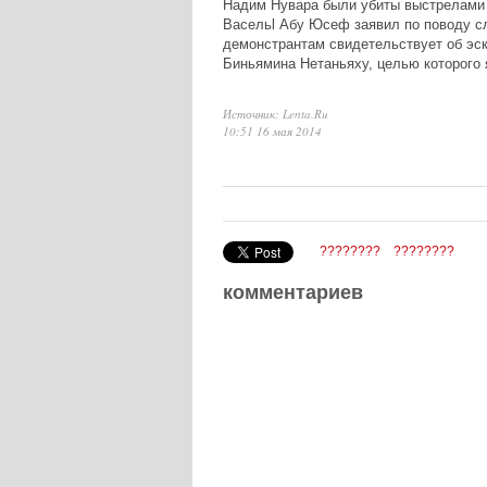
Надим Нувара были убиты выстрелами 
Васельl Абу Юсеф заявил по поводу с
демонстрантам свидетельствует об эс
Биньямина Нетаньяху, целью которого 
Источник: Lenta.Ru
10:51 16 мая 2014
????????
????????
комментариев