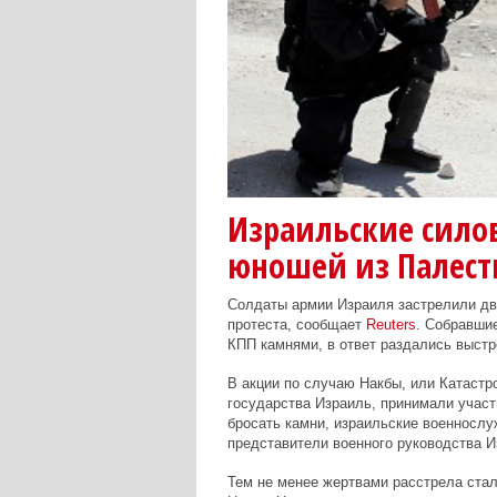
Израильские сило
юношей из Палес
Солдаты армии Израиля застрелили дв
протеста, сообщает
Reuters
. Собравши
КПП камнями, в ответ раздались выстр
В акции по случаю Накбы, или Катастр
государства Израиль, принимали участ
бросать камни, израильские военносл
представители военного руководства И
Тем не менее жертвами расстрела стал