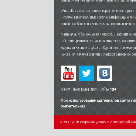
«Ансар.Ru» имеет собственных корреспондентов в разли
читателей как оперативную новостную информацию, так 
религиозно-богословские материалы, мнения известных
Материалы, публикуемые на «Ансар.Ru», рассчитаны на
собственно религиозную, так и политическую, экономич
мусульман России и зарубежья. Одной из наиболее актуа
"Ансар.Ru", является развитие исламской банковской сф
ВОЗРАСТНАЯ КАТЕГОРИЯ САЙТА
18+
При использовании материалов сайта г
обязательна!
© 2003-2018 Информационно-аналитический ка