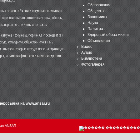
Образование
чных регионах России и предлагает вниманию
Общество
и эксклюзивные аналитические статьи, обзоры,
Экономика
Наука
 экспертов по различным вопросам.
Палитра
 самую широкую аудиторию. Сайт освещает как
Здоровый образ жизни
Объявления
ескую, культурную, общественную жизнь
Видео
льных тем, которые находят место на страницах
Аудио
еры, исламских финансов и халяль-индустрии.
Библиотека
Фотогалерея
иперссылка на
www.ansar.ru
нал ANSAR