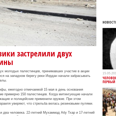
НОВОСТ
вики застрелили двух
тины
ух молодых палестинцев, принимавших участие в акции
15.05.20
еся на западном берегу реки Иордан начали забрасывать
ЧЕЛОВЕК
елы.
ПЕРВЫЙ
офы, ежегодно отмечаемой 15 мая в день основания
ие примерно 150 палестинцев. Когда митингующие начали
ужащие и полицейские применили оружие. При этом
зраиля уверяют, что стрельба велась резиновыми пулями.
и два человека. 22-летний Мухаммад Абу Тхар и 17-летний