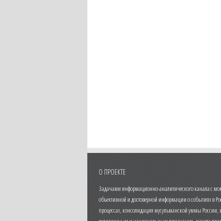
О ПРОЕКТЕ
Задачами информационно-аналитического канала с моме
объективной и достоверной информации о событиях в Ро
процессах, консолидация мусульманской уммы России,
религиозным и национальным признакам, защита прав