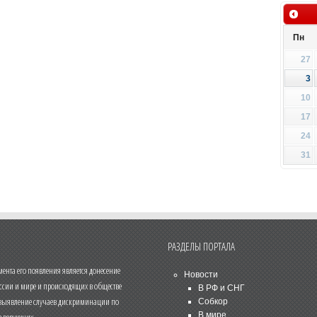
Пн
27
3
10
17
24
31
РАЗДЕЛЫ ПОРТАЛА
нта его появления является донесение
Новости
ссии и мире и происходящих в обществе
В РФ и СНГ
 выявление случаев дискриминации по
Собкор
В мире
 верующих.