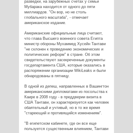
разведки, на зарубежных счетах у семьи
Мубарака находится от одного до пяти
миллиардов. "Он вор, но не столь
глобального масштаба", - отмечает
американское издание.
Американские официальные лица считают,
что глава Высшего военного совета Египта
министр обороны Мухаммед Хусейн Тантави
"не склонен к проведению экономических и
политических реформ" в стране. Об этом
свидетельствуют засекреченные документы
госдепартамента США, которые оказались в
распоряжении организации WikiLeaks и были
обнародованы в пятницу.
В одной из депеш, направленных в Вашингтон
американскими дипломатами из посольства к
Каире в 2008 году - в преддверии визита в
США Тантави, он характеризуется как человек
обаятельный и учтивый, но в то же время
"стареющий и противящийся изменениям".
"В египетском кабинете, где он все еще
пользуется существенным влиянием, Тантави