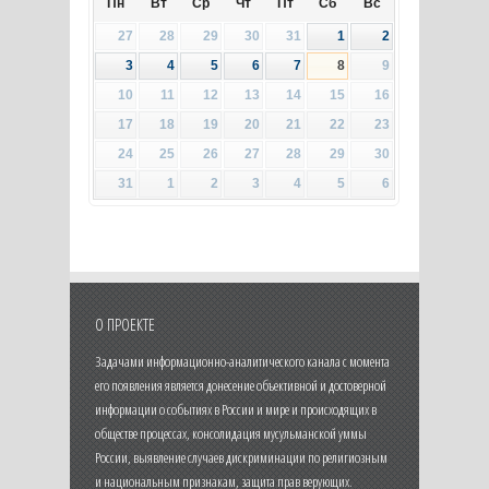
Пн
Вт
Ср
Чт
Пт
Сб
Вс
27
28
29
30
31
1
2
3
4
5
6
7
8
9
10
11
12
13
14
15
16
17
18
19
20
21
22
23
24
25
26
27
28
29
30
31
1
2
3
4
5
6
О ПРОЕКТЕ
Задачами информационно-аналитического канала с момента
его появления является донесение объективной и достоверной
информации о событиях в России и мире и происходящих в
обществе процессах, консолидация мусульманской уммы
России, выявление случаев дискриминации по религиозным
и национальным признакам, защита прав верующих.