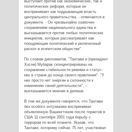
выступает против как экономических, так и
политических реформ, которые он
воспринимает как подрывающие власть
центрального правительства, - отмечается в
документе. - Он чрезвычайно озабочен
сохранением национального единства и
высказывается против любых политических
инициатив, которые рассматривает как
поощряющие политический и религиозный
раскол в египетском обществе".
По словам дипломатов, "Тантави и (президент
Хосни) Мубарак сконцентрированы на
сохранении стабильности режима и статус-
кво в стране до конца своего правления". "У
них просто нет энергии и склонности к
изменению своей деятельности", -
высказывается мнение в депеше.
В том же документе говорится, что Тантави
без особого энтузиазма воспринимал
объявленную Вашингтоном после терактов в
США 11 сентября 2001 года борьбу с
террором по всей планете. Указав, что
Тантави, которому сейчас 75 лет, участвовал