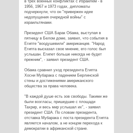
в трех военных конфликтах с Израилем - в
1956, 1967 и 1973 годах, дипломаты
подчеркнули, что он "привержен идее
недопущения очередной войны" с
израильтянами.
Президент США Барак Обама, выступая в
пятницу в Белом доме, заявил, что события в
Египте "воодушевили" американцев. "Народ
Египта высказал свое мнение, его голос был
услышан. Египет больше никогда не будет
прежним", - заявил президент США.
Обама сравнил уход президента Египта
Хосни Мубарака с падением Берлинской
стены и достижениями американского
общества за права человека.
"В каждой душе есть зов свободы. Такими же
были возгласы, пришедшие с площади
Тахрир, и весь мир услышал их", - заявил
президент США. По словам президента,
отставка Мубарака с поста президента Египта
является началом, а не концом перехода к
демократии в африканской стране.