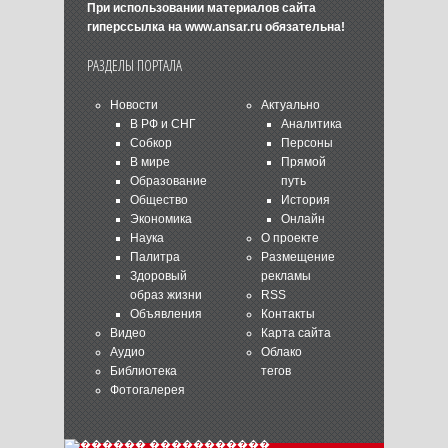
При использовании материалов сайта
гиперссылка на
www.ansar.ru
обязательна!
РАЗДЕЛЫ ПОРТАЛА
Новости
Актуально
В РФ и СНГ
Аналитика
Собкор
Персоны
В мире
Прямой
Образование
путь
Общество
История
Экономика
Онлайн
Наука
О проекте
Палитра
Размещение
Здоровый
рекламы
образ жизни
RSS
Объявления
Контакты
Видео
Карта сайта
Аудио
Облако
Библиотека
тегов
Фотогалерея