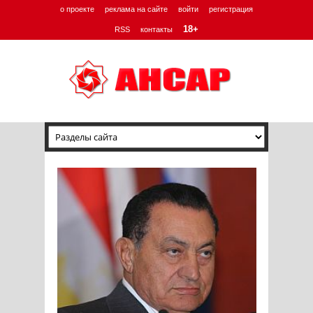
о проекте
реклама на сайте
войти
регистрация
18+
RSS
контакты