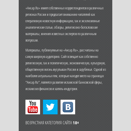
«Ансар.Ru» имеет собственных корреспондентов в различных
регионах России и предлагает вниманию читателей как
оперативную новостную информацию, так и эксклюзивные
аналитические статьи, обзоры, религиозно-богословские
материалы, мнения известных экспертов по различным
вопросам.
Материалы, публикуемые на «Ансар.Ru», рассчитаны на
самую широкую аудиторию. Сайт освещает как собственно
религиозную, так и политическую, экономическую, культурную,
общественную жизнь мусульман России и зарубежья. Одной из
наиболее актуальных тем, которые находят место на страницах
"Ансар.Ru", является развитие исламской банковской сферы,
исламских финансов и халяль-индустрии.
ВОЗРАСТНАЯ КАТЕГОРИЯ САЙТА
18+