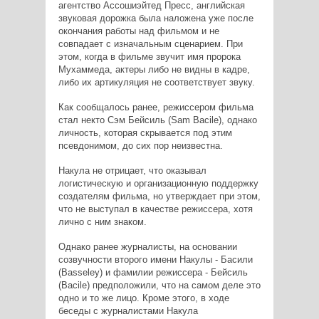
агентство Ассошиэйтед Пресс, английская
звуковая дорожка была наложена уже после
окончания работы над фильмом и не
совпадает с изначальным сценарием. При
этом, когда в фильме звучит имя пророка
Мухаммеда, актеры либо не видны в кадре,
либо их артикуляция не соответствует звуку.
Как сообщалось ранее, режиссером фильма
стал некто Сэм Бейсиль (Sam Bacile), однако
личность, которая скрывается под этим
псевдонимом, до сих пор неизвестна.
Накула не отрицает, что оказывал
логистическую и организационную поддержку
создателям фильма, но утверждает при этом,
что не выступал в качестве режиссера, хотя
лично с ним знаком.
Однако ранее журналисты, на основании
созвучности второго имени Накулы - Басили
(Basseley) и фамилии режиссера - Бейсиль
(Bacile) предположили, что на самом деле это
одно и то же лицо. Кроме этого, в ходе
беседы с журналистами Накула