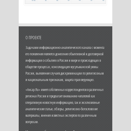
О ПРОЕКТЕ
Задачами информационно-аналитического канала с момента
его появления является донесение объективной и достоверной
информации о событиях в России и мире и происходящих в
обществе процессах, консолидация мусульманской уммы
России, выявление случаев дискриминации по религиозным
и национальным признакам, защита прав верующих.
«Ансар.Ru» имеет собственных корреспондентов в различных
регионах России и предлагает вниманию читателей как
оперативную новостную информацию, так и эксклюзивные
аналитические статьи, обзоры, религиозно-богословские
материалы, мнения известных экспертов по различным
вопросам.