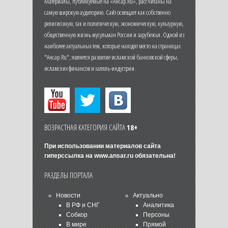
Материалы, публикуемые на «Ансар.Ru», рассчитаны на
самую широкую аудиторию. Сайт освещает как собственно
религиозную, так и политическую, экономическую, культурную,
общественную жизнь мусульман России и зарубежья. Одной из
наиболее актуальных тем, которые находят место на страницах
"Ансар.Ru", является развитие исламской банковской сферы,
исламских финансов и халяль-индустрии.
ВОЗРАСТНАЯ КАТЕГОРИЯ САЙТА
18+
При использовании материалов сайта
гиперссылка на
www.ansar.ru
обязательна!
РАЗДЕЛЫ ПОРТАЛА
Новости
Актуально
В РФ и СНГ
Аналитика
Собкор
Персоны
В мире
Прямой