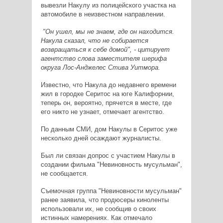
вывезли Накулу из полицейского участка на
автомобиле в неизвестном направлении.
"Он ушел, мы не знаем, где он находится.
Накула сказал, что не собирается
возвращаться к себе домой", - цитирует
агентство слова заместителя шерифа
округа Лос-Анджелес Стива Уитмора.
Известно, что Накула до недавнего времени
жил в городке Серитос на юге Калифорнии,
теперь он, вероятно, прячется в месте, где
его никто не узнает, отмечает агентство.
По данным СМИ, дом Накулы в Серитос уже
несколько дней осаждают журналисты.
Был ли связан допрос с участием Накулы в
создании фильма "Невиновность мусульман",
не сообщается.
Съемочная группа "Невиновности мусульман"
ранее заявила, что продюсеры киноленты
использовали их, не сообщив о своих
истинных намерениях. Как отмечало