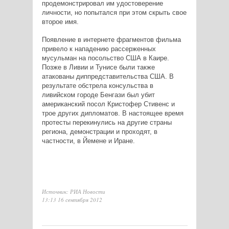
продемонстрировал им удостоверение
личности, но попытался при этом скрыть свое
второе имя.
Появление в интернете фрагментов фильма
привело к нападению рассерженных
мусульман на посольство США в Каире.
Позже в Ливии и Тунисе были также
атакованы диппредставительства США. В
результате обстрела консульства в
ливийском городе Бенгази был убит
американский посол Кристофер Стивенс и
трое других дипломатов. В настоящее время
протесты перекинулись на другие страны
региона, демонстрации и проходят, в
частности, в Йемене и Иране.
Источник: РИА Новости
13:13 16 сентября 2012