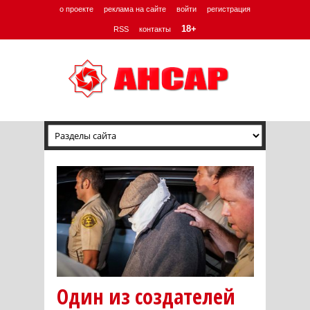
о проекте
реклама на сайте
войти
регистрация
18+
RSS
контакты
Один из создателей