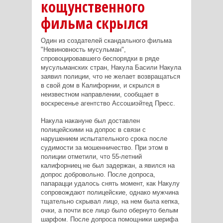
кощунственного
фильма скрылся
Один из создателей скандального фильма
"Невиновность мусульман",
спровоцировавшего беспорядки в ряде
мусульманских стран, Накула Басили Накула
заявил полиции, что не желает возвращаться
в свой дом в Калифорнии, и скрылся в
неизвестном направлении, сообщает в
воскресенье агентство Ассошиэйтед Пресс.
Накула накануне был доставлен
полицейскими на допрос в связи с
нарушением испытательного срока после
судимости за мошенничество. При этом в
полиции отметили, что 55-летний
калифорниец не был задержан, а явился на
допрос добровольно. После допроса,
папарацци удалось снять момент, как Накулу
сопровождают полицейские, однако мужчина
тщательно скрывал лицо, на нем была кепка,
очки, а почти все лицо было обернуто белым
шарфом. После допроса помощники шерифа