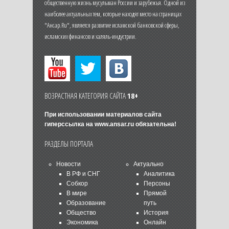
общественную жизнь мусульман России и зарубежья. Одной из
наиболее актуальных тем, которые находят место на страницах
"Ансар.Ru", является развитие исламской банковской сферы,
исламских финансов и халяль-индустрии.
ВОЗРАСТНАЯ КАТЕГОРИЯ САЙТА
18+
При использовании материалов сайта
гиперссылка на
www.ansar.ru
обязательна!
РАЗДЕЛЫ ПОРТАЛА
Новости
Актуально
В РФ и СНГ
Аналитика
Собкор
Персоны
В мире
Прямой
Образование
путь
Общество
История
Экономика
Онлайн