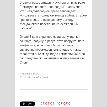
В своих рекомендациях эксперты призывают
"немедленно снять все осады", напоминая,
что "международное право запрещает
использовать голод как метод войны, а также
препятствовать безопасному выходу
гражданского населения из осажденных
районов".
Около 5 млн сирийцев были вынуждены
покинуть родину в результате вооруженного
конфликта, еще почти 6,6 млн стали
внутренне перемещенными лицами, также
говорится в 12-м, докладе комиссии ООН по
расследованию нарушений прав человека в
Сирии.
Источник: ТАСС
15:43 06 сентября 2016
????????
????????