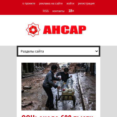
о проекте
реклама на сайте
войти
регистрация
18+
RSS
контакты