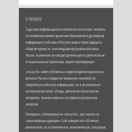
О ПРОЕКТЕ
Задачами информационно-аналитического канала с момента
его появления является донесение объективной и достоверной
информации о событиях в России и мире и происходящих в
обществе процессах, консолидация мусульманской уммы
России, выявление случаев дискриминации по религиозным
и национальным признакам, защита прав верующих.
«Ансар.Ru» имеет собственных корреспондентов в различных
регионах России и предлагает вниманию читателей как
оперативную новостную информацию, так и эксклюзивные
аналитические статьи, обзоры, религиозно-богословские
материалы, мнения известных экспертов по различным
вопросам.
Материалы, публикуемые на «Ансар.Ru», рассчитаны на
самую широкую аудиторию. Сайт освещает как собственно
религиозную, так и политическую, экономическую, культурную,