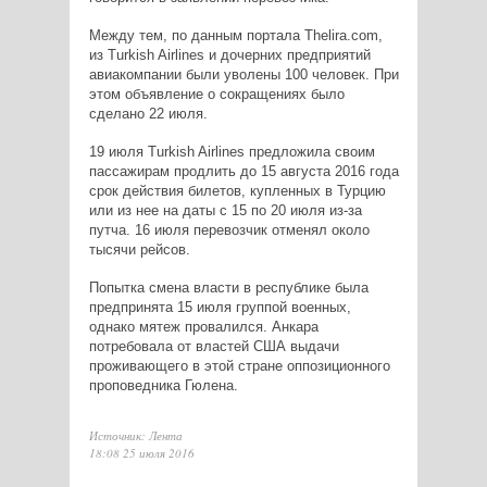
Между тем, по данным портала Thelira.com,
из Turkish Airlines и дочерних предприятий
авиакомпании были уволены 100 человек. При
этом объявление о сокращениях было
сделано 22 июля.
19 июля Turkish Airlines предложила своим
пассажирам продлить до 15 августа 2016 года
срок действия билетов, купленных в Турцию
или из нее на даты с 15 по 20 июля из-за
путча. 16 июля перевозчик отменял около
тысячи рейсов.
Попытка смена власти в республике была
предпринята 15 июля группой военных,
однако мятеж
провалился
. Анкара
потребовала
от властей США выдачи
проживающего в этой стране оппозиционного
проповедника Гюлена.
Источник: Лента
18:08 25 июля 2016