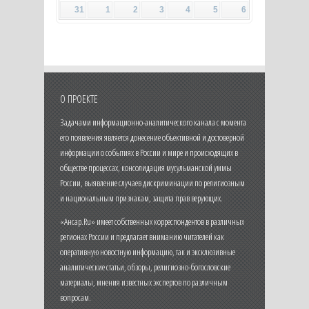
31
1
2
3
4
5
6
О ПРОЕКТЕ
Задачами информационно-аналитического канала с момента
его появления является донесение объективной и достоверной
информации о событиях в России и мире и происходящих в
обществе процессах, консолидация мусульманской уммы
России, выявление случаев дискриминации по религиозным
и национальным признакам, защита прав верующих.
«Ансар.Ru» имеет собственных корреспондентов в различных
регионах России и предлагает вниманию читателей как
оперативную новостную информацию, так и эксклюзивные
аналитические статьи, обзоры, религиозно-богословские
материалы, мнения известных экспертов по различным
вопросам.