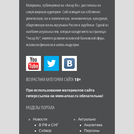
Материалы, публикуемые на «Ансар.Ru», рассчитаны на
самую широкую аудиторию. Сайт освещает как собственно
религиозную, так и политическую, экономическую, культурную,
общественную жизнь мусульман России и зарубежья. Одной из
наиболее актуальных тем, которые находят место на страницах
"Ансар.Ru", является развитие исламской банковской сферы,
исламских финансов и халяль-индустрии.
ВОЗРАСТНАЯ КАТЕГОРИЯ САЙТА
18+
При использовании материалов сайта
гиперссылка на
www.ansar.ru
обязательна!
РАЗДЕЛЫ ПОРТАЛА
Новости
Актуально
В РФ и СНГ
Аналитика
Собкор
Персоны