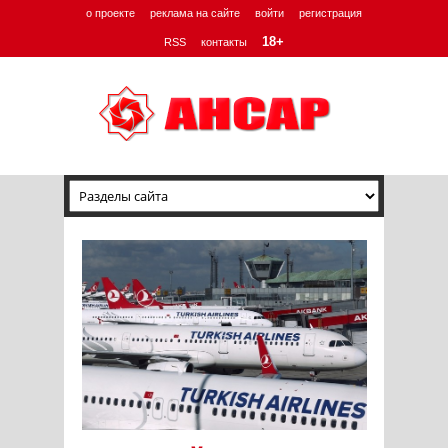
о проекте
реклама на сайте
войти
регистрация
18+
RSS
контакты