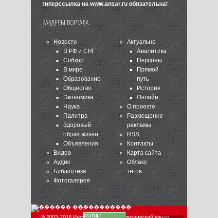
гиперссылка на
www.ansar.ru
обязательна!
РАЗДЕЛЫ ПОРТАЛА
Новости
Актуально
В РФ и СНГ
Аналитика
Собкор
Персоны
В мире
Прямой
Образование
путь
Общество
История
Экономика
Онлайн
Наука
О проекте
Палитра
Размещение
Здоровый
рекламы
образ жизни
RSS
Объявления
Контакты
Видео
Карта сайта
Аудио
Облако
Библиотека
тегов
Фотогалерея
© 2003-2018 Информационно-аналитический канал