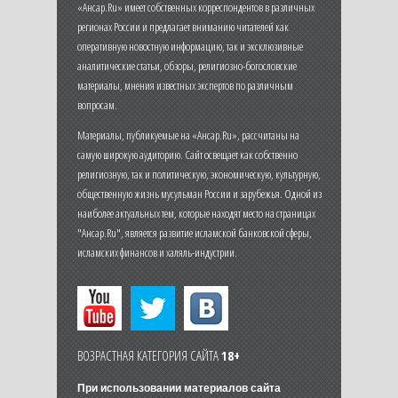
«Ансар.Ru» имеет собственных корреспондентов в различных
регионах России и предлагает вниманию читателей как
оперативную новостную информацию, так и эксклюзивные
аналитические статьи, обзоры, религиозно-богословские
материалы, мнения известных экспертов по различным
вопросам.
Материалы, публикуемые на «Ансар.Ru», рассчитаны на
самую широкую аудиторию. Сайт освещает как собственно
религиозную, так и политическую, экономическую, культурную,
общественную жизнь мусульман России и зарубежья. Одной из
наиболее актуальных тем, которые находят место на страницах
"Ансар.Ru", является развитие исламской банковской сферы,
исламских финансов и халяль-индустрии.
ВОЗРАСТНАЯ КАТЕГОРИЯ САЙТА
18+
При использовании материалов сайта