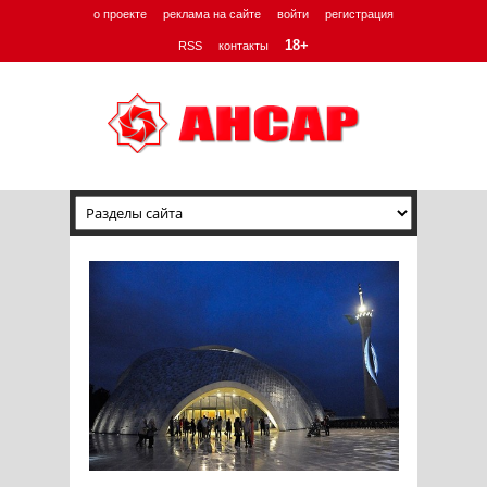
о проекте
реклама на сайте
войти
регистрация
18+
RSS
контакты