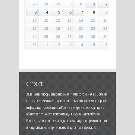
27
28
29
30
31
1
2
3
4
5
6
7
8
9
10
11
12
13
14
15
16
17
18
19
20
21
22
23
24
25
26
27
28
29
30
31
1
2
3
4
5
6
О ПРОЕКТЕ
Задачами информационно-аналитического канала с момента
его появления является донесение объективной и достоверной
информации о событиях в России и мире и происходящих в
обществе процессах, консолидация мусульманской уммы
России, выявление случаев дискриминации по религиозным
и национальным признакам, защита прав верующих.