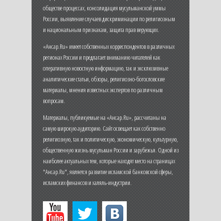
обществе процессах, консолидация мусульманской уммы
России, выявление случаев дискриминации по религиозным
и национальным признакам, защита прав верующих.
«Ансар.Ru» имеет собственных корреспондентов в различных
регионах России и предлагает вниманию читателей как
оперативную новостную информацию, так и эксклюзивные
аналитические статьи, обзоры, религиозно-богословские
материалы, мнения известных экспертов по различным
вопросам.
Материалы, публикуемые на «Ансар.Ru», рассчитаны на
самую широкую аудиторию. Сайт освещает как собственно
религиозную, так и политическую, экономическую, культурную,
общественную жизнь мусульман России и зарубежья. Одной из
наиболее актуальных тем, которые находят место на страницах
"Ансар.Ru", является развитие исламской банковской сферы,
исламских финансов и халяль-индустрии.