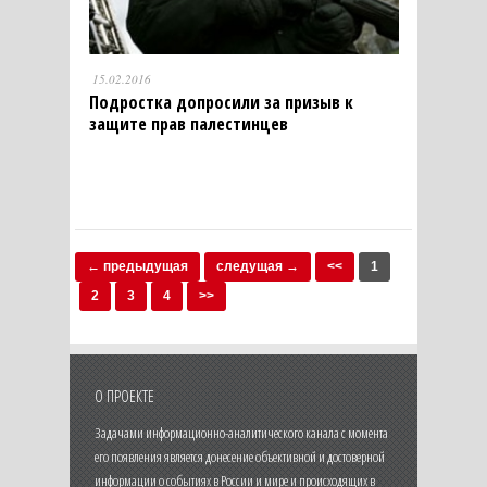
15.02.2016
Подростка допросили за призыв к
защите прав палестинцев
← предыдущая
следущая →
<<
1
2
3
4
>>
О ПРОЕКТЕ
Задачами информационно-аналитического канала с момента
его появления является донесение объективной и достоверной
информации о событиях в России и мире и происходящих в