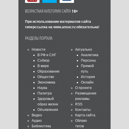
ВОЗРАСТНАЯ КАТЕГОРИЯ САЙТА
18+
При использовании материалов сайта
гиперссылка на
www.ansar.ru
обязательна!
РАЗДЕЛЫ ПОРТАЛА
Новости
Актуально
В РФ и СНГ
Аналитика
Собкор
Персоны
В мире
Прямой
Образование
путь
Общество
История
Экономика
Онлайн
Наука
О проекте
Палитра
Размещение
Здоровый
рекламы
образ жизни
RSS
Объявления
Контакты
Видео
Карта сайта
Аудио
Облако
Библиотека
тегов