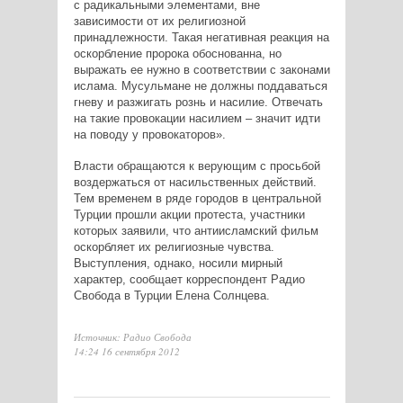
с радикальными элементами, вне
зависимости от их религиозной
принадлежности. Такая негативная реакция на
оскорбление пророка обоснованна, но
выражать ее нужно в соответствии с законами
ислама. Мусульмане не должны поддаваться
гневу и разжигать рознь и насилие. Отвечать
на такие провокации насилием – значит идти
на поводу у провокаторов».
Власти обращаются к верующим с просьбой
воздержаться от насильственных действий.
Тем временем в ряде городов в центральной
Турции прошли акции протеста, участники
которых заявили, что антиисламский фильм
оскорбляет их религиозные чувства.
Выступления, однако, носили мирный
характер, сообщает корреспондент Радио
Свобода в Турции Елена Солнцева.
Источник: Радио Свобода
14:24 16 сентября 2012