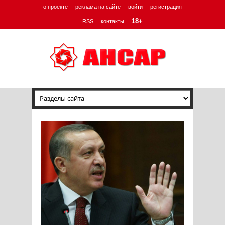
о проекте
реклама на сайте
войти
регистрация
18+
RSS
контакты