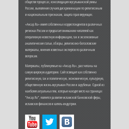
обществе процессах, консолидация мусульманской уммы
России, выявление случаев дискриминации по религиозным
и национальным признакам, защита прав верующих.
«Ансар.Ru» имеет собственных корреспондентов в различных
регионах России и предлагает вниманию читателей как
оперативную новостную информацию, так и эксклюзивные
аналитические статьи, обзоры, религиозно-богословские
материалы, мнения известных экспертов по различным
вопросам.
Материалы, публикуемые на «Ансар.Ru», рассчитаны на
самую широкую аудиторию. Сайт освещает как собственно
религиозную, так и политическую, экономическую, культурную,
общественную жизнь мусульман России и зарубежья. Одной из
наиболее актуальных тем, которые находят место на страницах
"Ансар.Ru", является развитие исламской банковской сферы,
исламских финансов и халяль-индустрии.