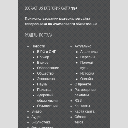
ВОЗРАСТНАЯ КАТЕГОРИЯ САЙТА
18+
При использовании материалов сайта
гиперссылка на
www.ansar.ru
обязательна!
РАЗДЕЛЫ ПОРТАЛА
Новости
Актуально
В РФ и СНГ
Аналитика
Собкор
Персоны
В мире
Прямой
Образование
путь
Общество
История
Экономика
Онлайн
Наука
О проекте
Палитра
Размещение
Здоровый
рекламы
образ жизни
RSS
Объявления
Контакты
Видео
Карта сайта
Аудио
Облако
Библиотека
тегов
Фотогалерея