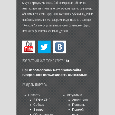
самую широкую аудиторию. Сайт освещает как собственно
религиозную, так и политическую, экономическую, культурную,
общественную жизнь мусульман России и зарубежья. Одной из
наиболее актуальных тем, которые находят место на страницах
"Ансар.Ru", является развитие исламской банковской сферы,
исламских финансов и халяль-индустрии.
ВОЗРАСТНАЯ КАТЕГОРИЯ САЙТА
18+
При использовании материалов сайта
гиперссылка на
www.ansar.ru
обязательна!
РАЗДЕЛЫ ПОРТАЛА
Новости
Актуально
В РФ и СНГ
Аналитика
Собкор
Персоны
В мире
Прямой
Образование
путь