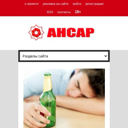
о проекте
реклама на сайте
войти
регистрация
18+
RSS
контакты