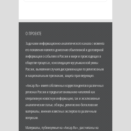
О ПРОЕКТЕ
Задачами информационно-аналитического канала с момента
его появления является донесение объективной и достоверной
информации о событиях в России и мире и происходящих в
обществе процессах, консолидация мусульманской уммы
России, выявление случаев дискриминации по религиозным
и национальным признакам, защита прав верующих.
«Ансар.Ru» имеет собственных корреспондентов в различных
регионах России и предлагает вниманию читателей как
оперативную новостную информацию, так и эксклюзивные
аналитические статьи, обзоры, религиозно-богословские
материалы, мнения известных экспертов по различным
вопросам.
Материалы, публикуемые на «Ансар.Ru», рассчитаны на