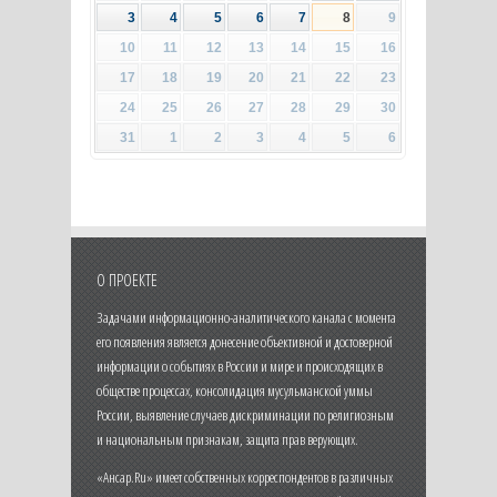
3
4
5
6
7
8
9
10
11
12
13
14
15
16
17
18
19
20
21
22
23
24
25
26
27
28
29
30
31
1
2
3
4
5
6
О ПРОЕКТЕ
Задачами информационно-аналитического канала с момента
его появления является донесение объективной и достоверной
информации о событиях в России и мире и происходящих в
обществе процессах, консолидация мусульманской уммы
России, выявление случаев дискриминации по религиозным
и национальным признакам, защита прав верующих.
«Ансар.Ru» имеет собственных корреспондентов в различных