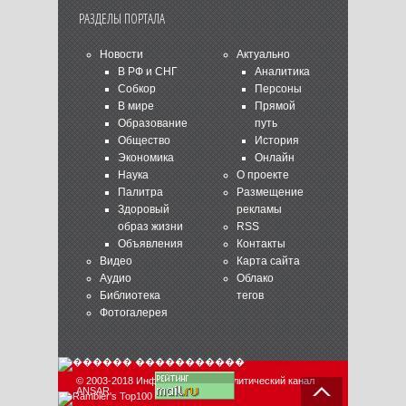
РАЗДЕЛЫ ПОРТАЛА
Новости
Актуально
В РФ и СНГ
Аналитика
Собкор
Персоны
В мире
Прямой
Образование
путь
Общество
История
Экономика
Онлайн
Наука
О проекте
Палитра
Размещение
Здоровый
рекламы
образ жизни
RSS
Объявления
Контакты
Видео
Карта сайта
Аудио
Облако
Библиотека
тегов
Фотогалерея
© 2003-2018 Информационно-аналитический канал
ANSAR