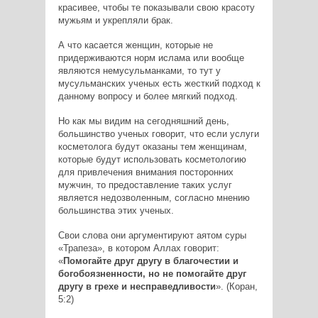
красивее, чтобы те показывали свою красоту
мужьям и укрепляли брак.
А что касается женщин, которые не
придерживаются норм ислама или вообще
являются немусульманками, то тут у
мусульманских ученых есть жесткий подход к
данному вопросу и более мягкий подход.
Но как мы видим на сегодняшний день,
большинство ученых говорит, что если услуги
косметолога будут оказаны тем женщинам,
которые будут использовать косметологию
для привлечения внимания посторонних
мужчин, то предоставление таких услуг
является недозволенным, согласно мнению
большинства этих ученых.
Свои слова они аргументируют аятом суры
«Трапеза», в котором Аллах говорит:
«
Помогайте друг другу в благочестии и
богобоязненности, но не помогайте друг
другу в грехе и несправедливости
». (Коран,
5:2)