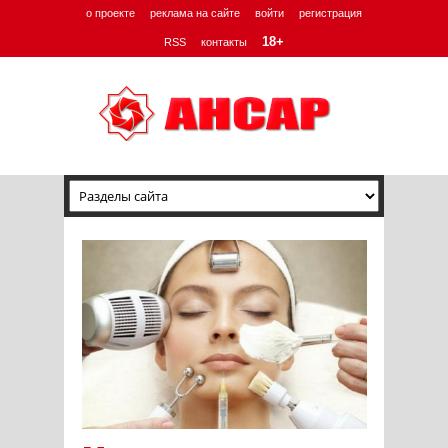
о проекте
реклама на сайте
войти
регистрация
18+
RSS
контакты