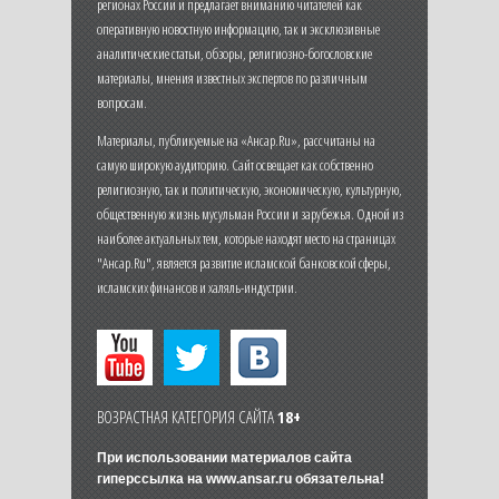
регионах России и предлагает вниманию читателей как
оперативную новостную информацию, так и эксклюзивные
аналитические статьи, обзоры, религиозно-богословские
материалы, мнения известных экспертов по различным
вопросам.
Материалы, публикуемые на «Ансар.Ru», рассчитаны на
самую широкую аудиторию. Сайт освещает как собственно
религиозную, так и политическую, экономическую, культурную,
общественную жизнь мусульман России и зарубежья. Одной из
наиболее актуальных тем, которые находят место на страницах
"Ансар.Ru", является развитие исламской банковской сферы,
исламских финансов и халяль-индустрии.
ВОЗРАСТНАЯ КАТЕГОРИЯ САЙТА
18+
При использовании материалов сайта
гиперссылка на
www.ansar.ru
обязательна!