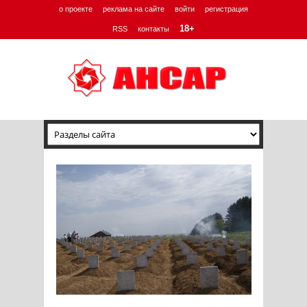
о проекте
реклама на сайте
войти
регистрация
18+
RSS
контакты