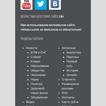
ВОЗРАСТНАЯ КАТЕГОРИЯ САЙТА
18+
При использовании материалов сайта
гиперссылка на
www.ansar.ru
обязательна!
РАЗДЕЛЫ ПОРТАЛА
Новости
Актуально
В РФ и СНГ
Аналитика
Собкор
Персоны
В мире
Прямой
Образование
путь
Общество
История
Экономика
Онлайн
Наука
О проекте
Палитра
Размещение
Здоровый
рекламы
образ жизни
RSS
Объявления
Контакты
Видео
Карта сайта