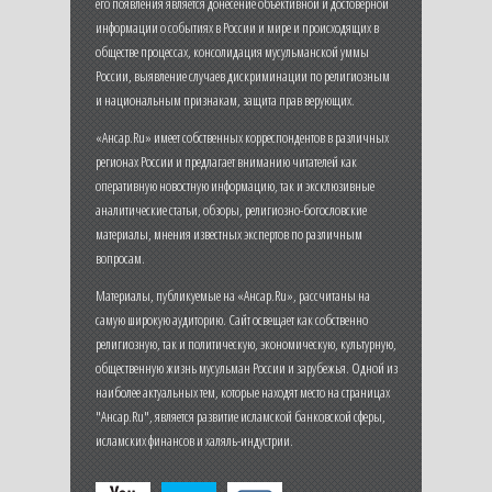
его появления является донесение объективной и достоверной
информации о событиях в России и мире и происходящих в
обществе процессах, консолидация мусульманской уммы
России, выявление случаев дискриминации по религиозным
и национальным признакам, защита прав верующих.
«Ансар.Ru» имеет собственных корреспондентов в различных
регионах России и предлагает вниманию читателей как
оперативную новостную информацию, так и эксклюзивные
аналитические статьи, обзоры, религиозно-богословские
материалы, мнения известных экспертов по различным
вопросам.
Материалы, публикуемые на «Ансар.Ru», рассчитаны на
самую широкую аудиторию. Сайт освещает как собственно
религиозную, так и политическую, экономическую, культурную,
общественную жизнь мусульман России и зарубежья. Одной из
наиболее актуальных тем, которые находят место на страницах
"Ансар.Ru", является развитие исламской банковской сферы,
исламских финансов и халяль-индустрии.