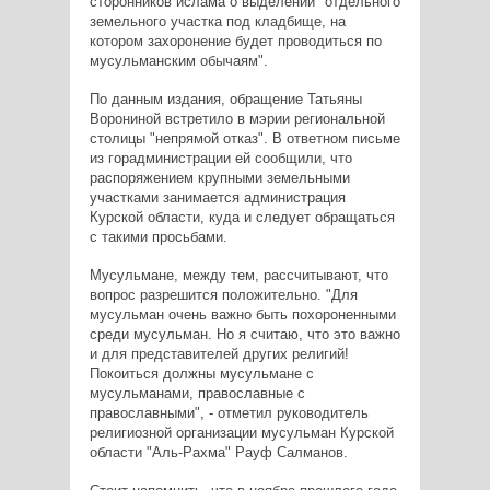
сторонников ислама о выделении "отдельного
земельного участка под кладбище, на
котором захоронение будет проводиться по
мусульманским обычаям".
По данным издания, обращение Татьяны
Ворониной встретило в мэрии региональной
столицы "непрямой отказ". В ответном письме
из горадминистрации ей сообщили, что
распоряжением крупными земельными
участками занимается администрация
Курской области, куда и следует обращаться
с такими просьбами.
Мусульмане, между тем, рассчитывают, что
вопрос разрешится положительно. "Для
мусульман очень важно быть похороненными
среди мусульман. Но я считаю, что это важно
и для представителей других религий!
Покоиться должны мусульмане с
мусульманами, православные с
православными", - отметил руководитель
религиозной организации мусульман Курской
области "Аль-Рахма" Рауф Салманов.