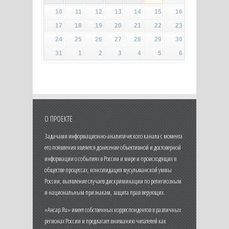
10
11
12
13
14
15
16
17
18
19
20
21
22
23
24
25
26
27
28
29
30
31
1
2
3
4
5
6
О ПРОЕКТЕ
Задачами информационно-аналитического канала с момента
его появления является донесение объективной и достоверной
информации о событиях в России и мире и происходящих в
обществе процессах, консолидация мусульманской уммы
России, выявление случаев дискриминации по религиозным
и национальным признакам, защита прав верующих.
«Ансар.Ru» имеет собственных корреспондентов в различных
регионах России и предлагает вниманию читателей как