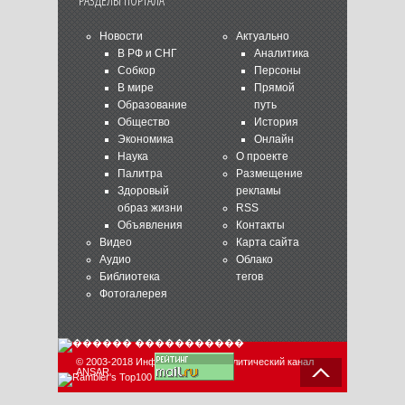
РАЗДЕЛЫ ПОРТАЛА
Новости
Актуально
В РФ и СНГ
Аналитика
Собкор
Персоны
В мире
Прямой
Образование
путь
Общество
История
Экономика
Онлайн
Наука
О проекте
Палитра
Размещение
Здоровый
рекламы
образ жизни
RSS
Объявления
Контакты
Видео
Карта сайта
Аудио
Облако
Библиотека
тегов
Фотогалерея
© 2003-2018 Информационно-аналитический канал
ANSAR