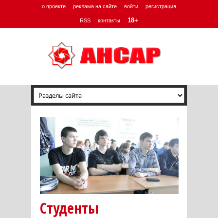
о проекте
реклама на сайте
войти
регистрация
18+
RSS
контакты
Студенты