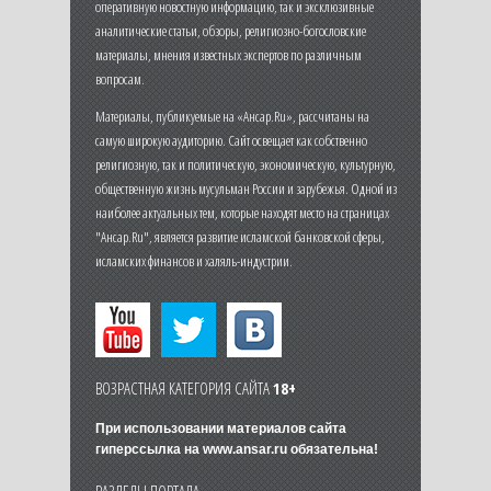
оперативную новостную информацию, так и эксклюзивные
аналитические статьи, обзоры, религиозно-богословские
материалы, мнения известных экспертов по различным
вопросам.
Материалы, публикуемые на «Ансар.Ru», рассчитаны на
самую широкую аудиторию. Сайт освещает как собственно
религиозную, так и политическую, экономическую, культурную,
общественную жизнь мусульман России и зарубежья. Одной из
наиболее актуальных тем, которые находят место на страницах
"Ансар.Ru", является развитие исламской банковской сферы,
исламских финансов и халяль-индустрии.
ВОЗРАСТНАЯ КАТЕГОРИЯ САЙТА
18+
При использовании материалов сайта
гиперссылка на
www.ansar.ru
обязательна!