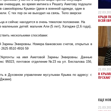
ам очевидцев, во время митинга к Решату Аметову подошли
в самообороны Крыма» (двое в военной одежде, один в
22.03.20
вели. С тех пор он не выходил на связь. Тело зверски
КРЫМ ПЕ
ВСЕЙ ЕВ
ца и сейчас находится в очень тяжелом положении. На
 маленьких детей: мальчик Али (5 лет), Хатидже (2,6 года),
твить несколькими способами:
й Зарины Энверовны. Номера банковских счетов, открытых в
 2625 8510 4916 59
 Укрпочты на имя Аметовой Зарины Энверовны. Данные
екс 95023, почтовое отделение №23 на ул. Беспалова 156,
21.03.20
В КРЫМУ
ть в Духовном управлении мусульман Крыма по адресу: г.
ПУСКАЮ
 Джами).
ЕЩЕ НОВ
21.03.20