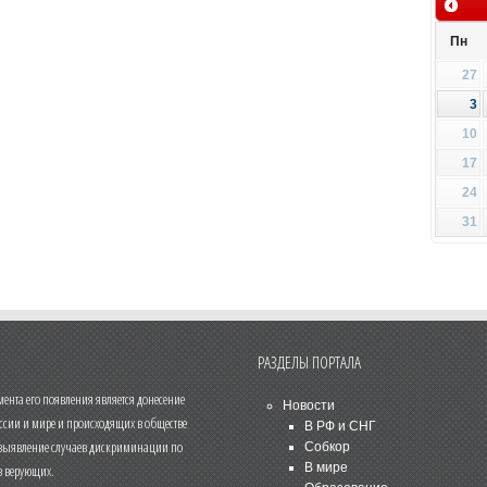
Пн
27
3
10
17
24
31
РАЗДЕЛЫ ПОРТАЛА
нта его появления является донесение
Новости
ссии и мире и происходящих в обществе
В РФ и СНГ
 выявление случаев дискриминации по
Собкор
В мире
 верующих.