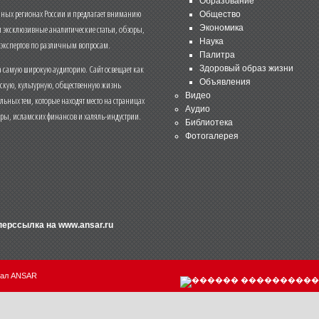
Образование
чных регионах России и предлагает вниманию
Общество
и эксклюзивные аналитические статьи, обзоры,
Экономика
Наука
 экспертов по различным вопросам.
Палитра
 самую широкую аудиторию. Сайт освещает как
Здоровый образ жизни
Объявления
ескую, культурную, общественную жизнь
Видео
льных тем, которые находят место на страницах
Аудио
еры, исламских финансов и халяль-индустрии.
Библиотека
Фотогалерея
иперссылка на
www.ansar.ru
нал ANSAR