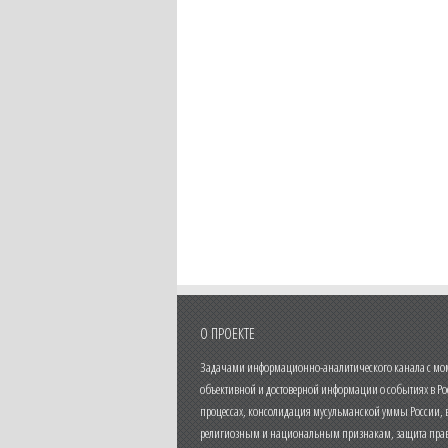
О ПРОЕКТЕ
Задачами информационно-аналитического канала с моме
объективной и достоверной информации о событиях в Ро
процессах, консолидация мусульманской уммы России,
религиозным и национальным признакам, защита прав