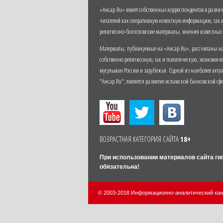
«Ансар.Ru» имеет собственных корреспондентов в разли
читателей как оперативную новостную информацию, так 
религиозно-богословские материалы, мнения известных
Материалы, публикуемые на «Ансар.Ru», рассчитаны на
собственно религиозную, так и политическую, экономич
мусульман России и зарубежья. Одной из наиболее актуа
"Ансар.Ru", является развитие исламской банковской сф
ВОЗРАСТНАЯ КАТЕГОРИЯ САЙТА
18+
При использовании материалов сайта г
обязательна!
© 2003-2018 Информационно-аналитический ка