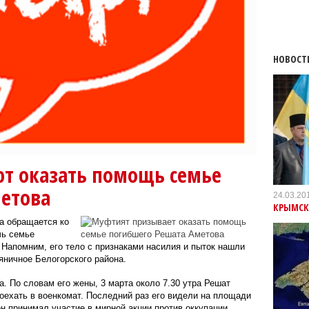
НОВОСТ
т оказать помощь семье
метова
24.03.20
КРЫМСК
а обращается ко
чь семье
.
Напомним, его тело с признаками насилия и пыток нашли
яничное Белогорского района.
. По словам его жены, 3 марта около 7.30 утра Решат
ехать в военкомат. Последний раз его видели на площади
н принимал участие в мирной акции против оккупации