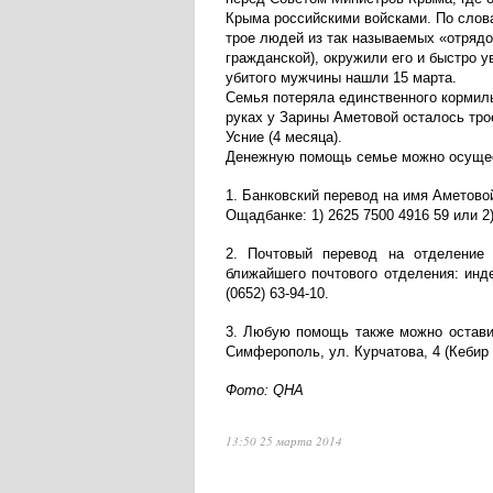
Крыма российскими войсками. По слов
трое людей из так называемых «отрядо
гражданской), окружили его и быстро у
убитого мужчины нашли 15 марта.
Семья потеряла единственного кормиль
руках у Зарины Аметовой осталось трое
Усние (4 месяца).
Денежную помощь семье можно осущес
1. Банковский перевод на имя Аметово
Ощадбанке: 1) 2625 7500 4916 59 или 2)
2. Почтовый перевод на отделение
ближайшего почтового отделения: инд
(0652) 63-94-10.
3. Любую помощь также можно остави
Симферополь, ул. Курчатова, 4 (Кебир
Фото: QHA
13:50 25 марта 2014