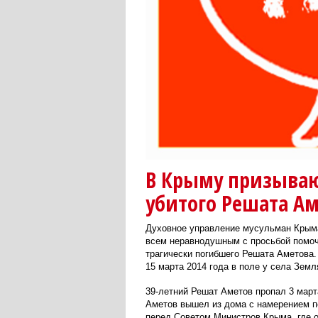
В Крыму призываю
убитого Решата А
Духовное управление мусульман Крым
всем неравнодушным с просьбой помо
трагически погибшего Решата Аметова
15 марта 2014 года в поле у села Земл
39-летний Решат Аметов пропал 3 марта
Аметов вышел из дома с намерением по
перед Советом Министров Крыма, где о