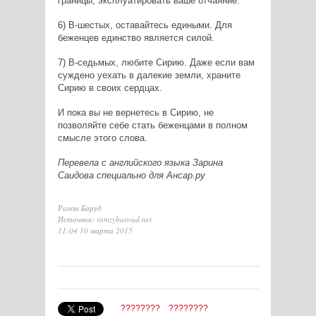
границы, эксплуатировать ваше отчаяние.
6) В-шестых, оставайтесь едиными. Для
беженцев единство является силой.
7) В-седьмых, любите Сирию. Даже если вам
суждено уехать в далекие земли, храните
Сирию в своих сердцах.
И пока вы не вернетесь в Сирию, не
позволяйте себе стать беженцами в полном
смысле этого слова.
Перевела с английского языка Зарина
Саидова специально для Ансар.ру
Рамзи Баруд
Источник: ramzybaroud.net
11:04 10 марта 2015
????????
????????