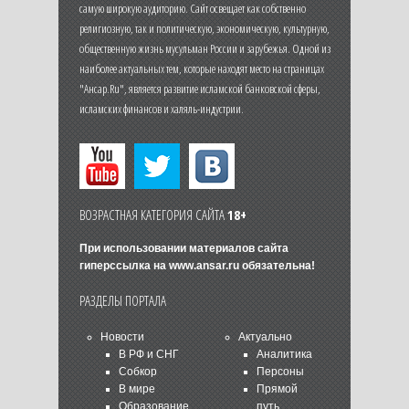
самую широкую аудиторию. Сайт освещает как собственно
религиозную, так и политическую, экономическую, культурную,
общественную жизнь мусульман России и зарубежья. Одной из
наиболее актуальных тем, которые находят место на страницах
"Ансар.Ru", является развитие исламской банковской сферы,
исламских финансов и халяль-индустрии.
ВОЗРАСТНАЯ КАТЕГОРИЯ САЙТА
18+
При использовании материалов сайта
гиперссылка на
www.ansar.ru
обязательна!
РАЗДЕЛЫ ПОРТАЛА
Новости
Актуально
В РФ и СНГ
Аналитика
Собкор
Персоны
В мире
Прямой
Образование
путь