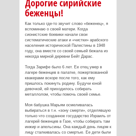
Дорогие сирийские
беженцы!
Как только где-то звучит слово «беженец», я
вспоминаю о своей матери. Когда
сионистские боевики начали свои
систематические атаки и «чистки» арабского
населения исторической Палестины в 1948
году, она вместе со своей семьей бежала из
некогда мирной деревни Бейт Дарас.
Тогда Зарифе было 6 лет. Ее отец умер в
лагере беженцев в палатке, пожертвованной
квакерами вскоре после того, как ему
пришлось покинуть родину. Будучи юной
девочкой, ей приходилось собирать
металлолом, чтобы помочь своей семье.
Моя бабушка Марьям осмеливалась
выбираться в т.н. «зону смерти», отделявшую
только что созданное государство Израиль от
лагерей беженцев в Газе, чтобы собирать там
инжир и апельсины. Она каждый день лицом к
лицу сталкивалась со смертью. Ее дети были