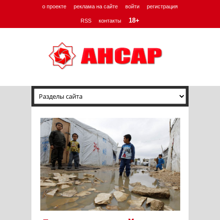
о проекте
реклама на сайте
войти
регистрация
18+
RSS
контакты