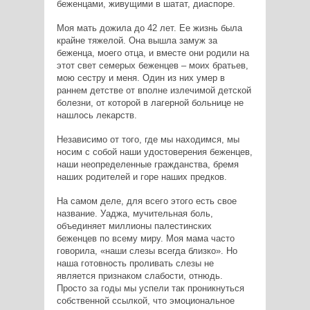
беженцами, живущими в шатат, диаспоре.
Моя мать дожила до 42 лет. Ее жизнь была
крайне тяжелой. Она вышла замуж за
беженца, моего отца, и вместе они родили на
этот свет семерых беженцев – моих братьев,
мою сестру и меня. Один из них умер в
раннем детстве от вполне излечимой детской
болезни, от которой в лагерной больнице не
нашлось лекарств.
Независимо от того, где мы находимся, мы
носим с собой наши удостоверения беженцев,
наши неопределенные гражданства, бремя
наших родителей и горе наших предков.
На самом деле, для всего этого есть свое
название. Уаджа, мучительная боль,
объединяет миллионы палестинских
беженцев по всему миру. Моя мама часто
говорила, «наши слезы всегда близко». Но
наша готовность проливать слезы не
является признаком слабости, отнюдь.
Просто за годы мы успели так проникнуться
собственной ссылкой, что эмоциональное