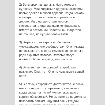
2) Во-вторых, вы должны быть готовы к
худшему. Мои бабушки и дедушки оставили
новые одеяла в своей деревне, когда бежали
в лагеря, т.к. не хотели испортить их в
дороге. Увы, лагеря стали местом
жительства, а одеяла были конфискованы
вместе с остальной Палестиной. Надейтесь
на лучшее, но будьте реалистами.
3) В-третьих, не верьте в обещания
«международного сообщества». Они никогда
не сбываются, а когда сбываются, то только
ради скрытых мотивов, которые могут
принести больше вреда, чем пользы.
4) В-четвертых, не доверяйте арабским
режимам. Они лгут. Они не чувствуют вашей
боли.
5) В-пятых, сохраняйте достоинство. Я знаю,
что это непросто, сохранять достоинство,
когда спишь на пустой улице, укрывшись
картонной коробкой. Но вы никогда не должны
позволять волкам, ждущим вас у каждой