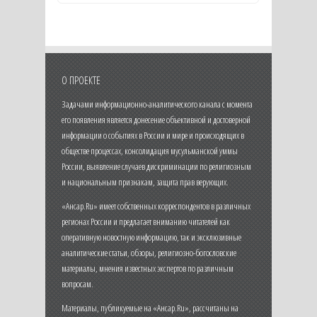
О ПРОЕКТЕ
Задачами информационно-аналитического канала с момента
его появления является донесение объективной и достоверной
информации о событиях в России и мире и происходящих в
обществе процессах, консолидация мусульманской уммы
России, выявление случаев дискриминации по религиозным
и национальным признакам, защита прав верующих.
«Ансар.Ru» имеет собственных корреспондентов в различных
регионах России и предлагает вниманию читателей как
оперативную новостную информацию, так и эксклюзивные
аналитические статьи, обзоры, религиозно-богословские
материалы, мнения известных экспертов по различным
вопросам.
Материалы, публикуемые на «Ансар.Ru», рассчитаны на