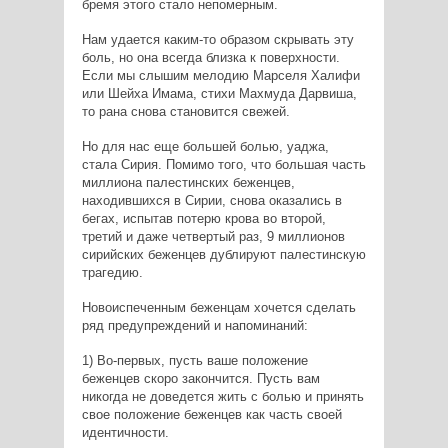
бремя этого стало непомерным.
Нам удается каким-то образом скрывать эту
боль, но она всегда близка к поверхности.
Если мы слышим мелодию Марселя Халифи
или Шейха Имама, стихи Махмуда Дарвиша,
то рана снова становится свежей.
Но для нас еще большей болью, уаджа,
стала Сирия. Помимо того, что большая часть
миллиона палестинских беженцев,
находившихся в Сирии, снова оказались в
бегах, испытав потерю крова во второй,
третий и даже четвертый раз, 9 миллионов
сирийских беженцев дублируют палестинскую
трагедию.
Новоиспеченным беженцам хочется сделать
ряд предупреждений и напоминаний:
1) Во-первых, пусть ваше положение
беженцев скоро закончится. Пусть вам
никогда не доведется жить с болью и принять
свое положение беженцев как часть своей
идентичности.