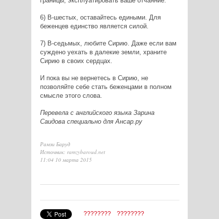
границы, эксплуатировать ваше отчаяние.
6) В-шестых, оставайтесь едиными. Для
беженцев единство является силой.
7) В-седьмых, любите Сирию. Даже если вам
суждено уехать в далекие земли, храните
Сирию в своих сердцах.
И пока вы не вернетесь в Сирию, не
позволяйте себе стать беженцами в полном
смысле этого слова.
Перевела с английского языка Зарина
Саидова специально для Ансар.ру
Рамзи Баруд
Источник: ramzybaroud.net
11:04 10 марта 2015
????????
????????