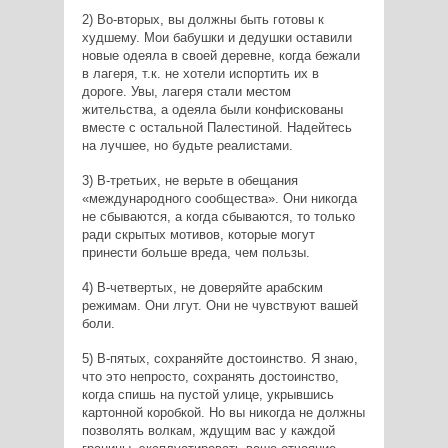
2) Во-вторых, вы должны быть готовы к
худшему. Мои бабушки и дедушки оставили
новые одеяла в своей деревне, когда бежали
в лагеря, т.к. не хотели испортить их в
дороге. Увы, лагеря стали местом
жительства, а одеяла были конфискованы
вместе с остальной Палестиной. Надейтесь
на лучшее, но будьте реалистами.
3) В-третьих, не верьте в обещания
«международного сообщества». Они никогда
не сбываются, а когда сбываются, то только
ради скрытых мотивов, которые могут
принести больше вреда, чем пользы.
4) В-четвертых, не доверяйте арабским
режимам. Они лгут. Они не чувствуют вашей
боли.
5) В-пятых, сохраняйте достоинство. Я знаю,
что это непросто, сохранять достоинство,
когда спишь на пустой улице, укрывшись
картонной коробкой. Но вы никогда не должны
позволять волкам, ждущим вас у каждой