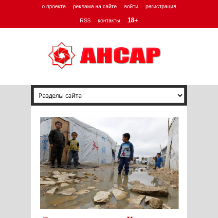
о проекте
реклама на сайте
войти
регистрация
18+
RSS
контакты