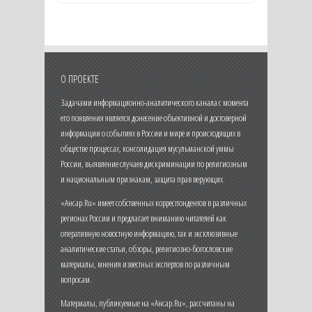
О ПРОЕКТЕ
Задачами информационно-аналитического канала с момента
его появления является донесение объективной и достоверной
информации о событиях в России и мире и происходящих в
обществе процессах, консолидация мусульманской уммы
России, выявление случаев дискриминации по религиозным
и национальным признакам, защита прав верующих.
«Ансар.Ru» имеет собственных корреспондентов в различных
регионах России и предлагает вниманию читателей как
оперативную новостную информацию, так и эксклюзивные
аналитические статьи, обзоры, религиозно-богословские
материалы, мнения известных экспертов по различным
вопросам.
Материалы, публикуемые на «Ансар.Ru», рассчитаны на