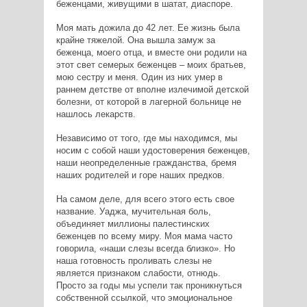
беженцами, живущими в шатат, диаспоре.
Моя мать дожила до 42 лет. Ее жизнь была
крайне тяжелой. Она вышла замуж за
беженца, моего отца, и вместе они родили на
этот свет семерых беженцев – моих братьев,
мою сестру и меня. Один из них умер в
раннем детстве от вполне излечимой детской
болезни, от которой в лагерной больнице не
нашлось лекарств.
Независимо от того, где мы находимся, мы
носим с собой наши удостоверения беженцев,
наши неопределенные гражданства, бремя
наших родителей и горе наших предков.
На самом деле, для всего этого есть свое
название. Уаджа, мучительная боль,
объединяет миллионы палестинских
беженцев по всему миру. Моя мама часто
говорила, «наши слезы всегда близко». Но
наша готовность проливать слезы не
является признаком слабости, отнюдь.
Просто за годы мы успели так проникнуться
собственной ссылкой, что эмоциональное