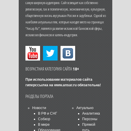
самую широкую аудиторию. Сайт освещает как собственно
религиозную, так и политическую, экономическую, культурную,
общественную жизнь мусульман России и зарубежья. Одной из
наиболее актуальных тем, которые находят место на страницах
"Ансар.Ru", является развитие исламской банковской сферы,
исламских финансов и халяль-индустрии.
ВОЗРАСТНАЯ КАТЕГОРИЯ САЙТА
18+
При использовании материалов сайта
гиперссылка на
www.ansar.ru
обязательна!
РАЗДЕЛЫ ПОРТАЛА
Новости
Актуально
В РФ и СНГ
Аналитика
Собкор
Персоны
В мире
Прямой
Образование
путь