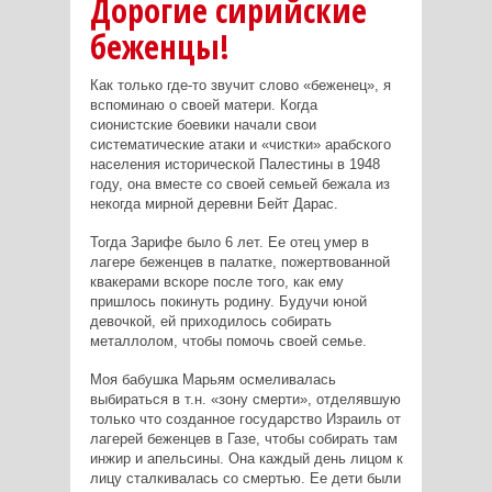
Дорогие сирийские
беженцы!
Как только где-то звучит слово «беженец», я
вспоминаю о своей матери. Когда
сионистские боевики начали свои
систематические атаки и «чистки» арабского
населения исторической Палестины в 1948
году, она вместе со своей семьей бежала из
некогда мирной деревни Бейт Дарас.
Тогда Зарифе было 6 лет. Ее отец умер в
лагере беженцев в палатке, пожертвованной
квакерами вскоре после того, как ему
пришлось покинуть родину. Будучи юной
девочкой, ей приходилось собирать
металлолом, чтобы помочь своей семье.
Моя бабушка Марьям осмеливалась
выбираться в т.н. «зону смерти», отделявшую
только что созданное государство Израиль от
лагерей беженцев в Газе, чтобы собирать там
инжир и апельсины. Она каждый день лицом к
лицу сталкивалась со смертью. Ее дети были