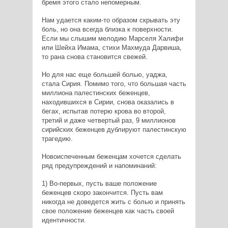
бремя этого стало непомерным.
Нам удается каким-то образом скрывать эту
боль, но она всегда близка к поверхности.
Если мы слышим мелодию Марселя Халифи
или Шейха Имама, стихи Махмуда Дарвиша,
то рана снова становится свежей.
Но для нас еще большей болью, уаджа,
стала Сирия. Помимо того, что большая часть
миллиона палестинских беженцев,
находившихся в Сирии, снова оказались в
бегах, испытав потерю крова во второй,
третий и даже четвертый раз, 9 миллионов
сирийских беженцев дублируют палестинскую
трагедию.
Новоиспеченным беженцам хочется сделать
ряд предупреждений и напоминаний:
1) Во-первых, пусть ваше положение
беженцев скоро закончится. Пусть вам
никогда не доведется жить с болью и принять
свое положение беженцев как часть своей
идентичности.