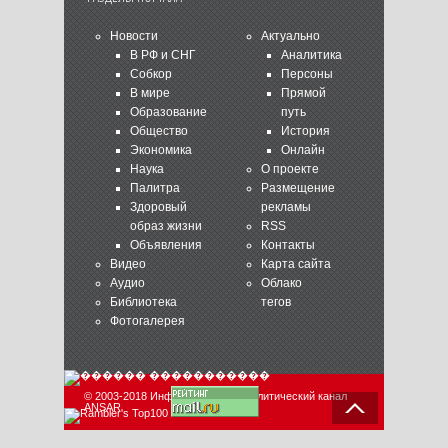
Новости
Актуально
В РФ и СНГ
Аналитика
Собкор
Персоны
В мире
Прямой
Образование
путь
Общество
История
Экономика
Онлайн
Наука
О проекте
Палитра
Размещение
Здоровый
рекламы
образ жизни
RSS
Объявления
Контакты
Видео
Карта сайта
Аудио
Облако
Библиотека
тегов
Фотогалерея
© 2003-2018 Информационно-аналитический канал
ANSAR