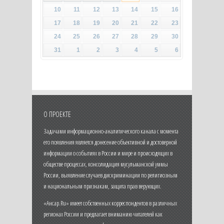
10
11
12
13
14
15
16
17
18
19
20
21
22
23
24
25
26
27
28
29
30
31
1
2
3
4
5
6
О ПРОЕКТЕ
Задачами информационно-аналитического канала с момента
его появления является донесение объективной и достоверной
информации о событиях в России и мире и происходящих в
обществе процессах, консолидация мусульманской уммы
России, выявление случаев дискриминации по религиозным
и национальным признакам, защита прав верующих.
«Ансар.Ru» имеет собственных корреспондентов в различных
регионах России и предлагает вниманию читателей как