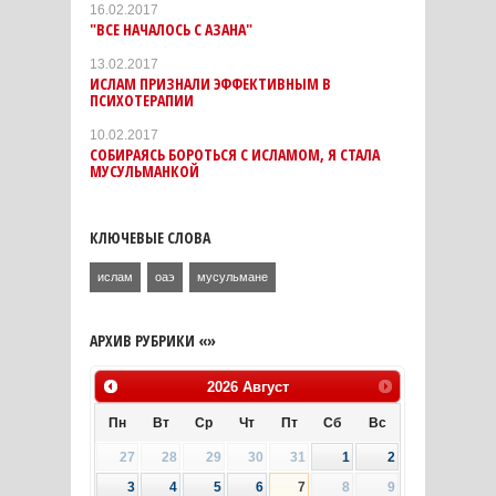
16.02.2017
"ВСЕ НАЧАЛОСЬ С АЗАНА"
13.02.2017
ИСЛАМ ПРИЗНАЛИ ЭФФЕКТИВНЫМ В
ПСИХОТЕРАПИИ
10.02.2017
СОБИРАЯСЬ БОРОТЬСЯ С ИСЛАМОМ, Я СТАЛА
МУСУЛЬМАНКОЙ
КЛЮЧЕВЫЕ СЛОВА
ислам
оаэ
мусульмане
АРХИВ РУБРИКИ «»
2026
Август
Пн
Вт
Ср
Чт
Пт
Сб
Вс
27
28
29
30
31
1
2
3
4
5
6
7
8
9