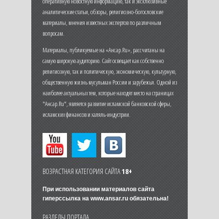
оперативную новостную информацию, так и эксклюзивные
аналитические статьи, обзоры, религиозно-богословские
материалы, мнения известных экспертов по различным
вопросам.
Материалы, публикуемые на «Ансар.Ru», рассчитаны на
самую широкую аудиторию. Сайт освещает как собственно
религиозную, так и политическую, экономическую, культурную,
общественную жизнь мусульман России и зарубежья. Одной из
наиболее актуальных тем, которые находят место на страницах
"Ансар.Ru", является развитие исламской банковской сферы,
исламских финансов и халяль-индустрии.
ВОЗРАСТНАЯ КАТЕГОРИЯ САЙТА
18+
При использовании материалов сайта
гиперссылка на
www.ansar.ru
обязательна!
РАЗДЕЛЫ ПОРТАЛА