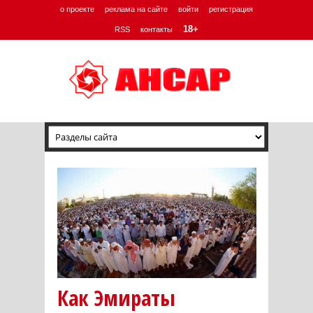
о проекте
реклама на сайте
войти
регистрация
18+
RSS
контакты
Как Эмираты