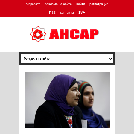
о проекте
реклама на сайте
войти
регистрация
18+
RSS
контакты