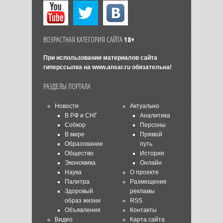
ВОЗРАСТНАЯ КАТЕГОРИЯ САЙТА
18+
При использовании материалов сайта
гиперссылка на
www.ansar.ru
обязательна!
РАЗДЕЛЫ ПОРТАЛА
Новости
Актуально
В РФ и СНГ
Аналитика
Собкор
Персоны
В мире
Прямой
Образование
путь
Общество
История
Экономика
Онлайн
Наука
О проекте
Палитра
Размещение
Здоровый
рекламы
образ жизни
RSS
Объявления
Контакты
Видео
Карта сайта