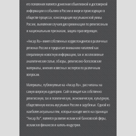
его появления является донесение объективной и достоверной
информации о событиях в России и мире и происходящих в
обществе процессах, консолидация мусульманской уммы
России, выявление случаев дискриминации по религиозным
и национальным признакам, защита прав верующих.
«Ансар.Ru» имеет собственных корреспондентов в различных
регионах России и предлагает вниманию читателей как
оперативную новостную информацию, так и эксклюзивные
аналитические статьи, обзоры, религиозно-богословские
материалы, мнения известных экспертов по различным
вопросам.
Материалы, публикуемые на «Ансар.Ru», рассчитаны на
самую широкую аудиторию. Сайт освещает как собственно
религиозную, так и политическую, экономическую, культурную,
общественную жизнь мусульман России и зарубежья. Одной из
наиболее актуальных тем, которые находят место на страницах
"Ансар.Ru", является развитие исламской банковской сферы,
исламских финансов и халяль-индустрии.