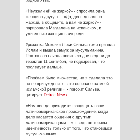
родной язык.
«Неужели ей не жарко?» - спросила одна
женщина другую. – «Да, день довольно
жаркий, в общем-то, а вам не жарко?» -
парировала Магдалена на испанском, к
удивлению женщин в очереди.
Уроженка Мексики Люси Сильва тоже приняла
Ислам и вышла замуж за мусульманина.
Платок она начала носить за две недели до
терактов 11 сентября, не подозревая, что
последует дальше.
«Проблем было множество, но я сделала это
не по принуждению – это основано на моей
исламской религии», - говорит Сильва,
цитирует
Detroit
News
.
«Нам всегда приходится защищать наше
латиноамериканское происхождение, когда
дело касается общения с другими
латиноамериканцами – мы ведь не теряем
идентичность только от того, что становимся
мусульманами».