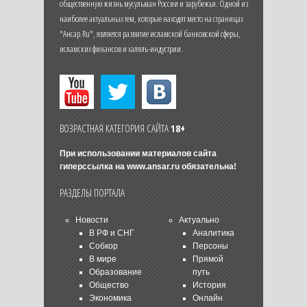
общественную жизнь мусульман России и зарубежья. Одной из
наиболее актуальных тем, которые находят место на страницах
"Ансар.Ru", является развитие исламской банковской сферы,
исламских финансов и халяль-индустрии.
ВОЗРАСТНАЯ КАТЕГОРИЯ САЙТА
18+
При использовании материалов сайта
гиперссылка на
www.ansar.ru
обязательна!
РАЗДЕЛЫ ПОРТАЛА
Новости
Актуально
В РФ и СНГ
Аналитика
Собкор
Персоны
В мире
Прямой
Образование
путь
Общество
История
Экономика
Онлайн