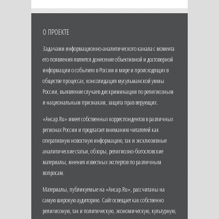
О ПРОЕКТЕ
Задачами информационно-аналитического канала с момента
его появления является донесение объективной и достоверной
информации о событиях в России и мире и происходящих в
обществе процессах, консолидация мусульманской уммы
России, выявление случаев дискриминации по религиозным
и национальным признакам, защита прав верующих.
«Ансар.Ru» имеет собственных корреспондентов в различных
регионах России и предлагает вниманию читателей как
оперативную новостную информацию, так и эксклюзивные
аналитические статьи, обзоры, религиозно-богословские
материалы, мнения известных экспертов по различным
вопросам.
Материалы, публикуемые на «Ансар.Ru», рассчитаны на
самую широкую аудиторию. Сайт освещает как собственно
религиозную, так и политическую, экономическую, культурную,