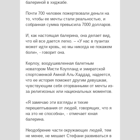
балериной в хиджабе.
Почти 700 человек пожертвовали деньги на
то, чтобы ее мечты стали реальностью, и
собранная сумма превысила 7000 долларов.
И, как настоящая балерина, она делает вид,
что ей все дается легко. – «У нас в пуантах
может идти кровь, но мы никогда не покажем
боли», - говорит она.
Керлоу, воодушевленная балетным
новатором Мисти Коупланд и эмиратской
спортсменкой Амной Аль-Хаддад, надеется,
что ее история поможет другим девушкам,
чувствующим себя оторванными от мечты из-
за религиозных или национальных моментов.
«Я замечаю эти взгляды и тихие
перешептывания от людей, говорящих, что я
на это не способна», - отмечает юная
балерина.
Неодобрение части окружающих людей, тем
не менее, не мешает Стефани развиваться в