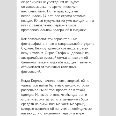
ее религиозные убеждения не будут
согласовываться с артистическими
наклонностями. Но теперь, когда ей
исполнилось 14 лет, все страхи остались
позади. Юная мусульманка уже находится на
пути к становлению первой в мире
профессиональной балериной в хиджабе.
Как показывают эти поразительные
фотографии, снятые в танцевальной студии в
Сиднее, Керлоу удается совмещать свою
веру и талант. Образ Стефани, девочки из
австралийско-русской семьи в ярко-синей
балетной пачке и хиджабе под цвет, заметно
отличаются от типичных балетных
фотосессий.
Когда Керлоу начала носить хиджаб, ей не
удавалось найти балетную школу, которая
разрешила бы ей тренироваться в такой
одежде. Но вместо того, чтобы сдаться и
отступить, она запустила кампанию сбора
средств на амбициозные частные уроки,
которые позволят ей получить необходимые
навыки для становления первой в мире