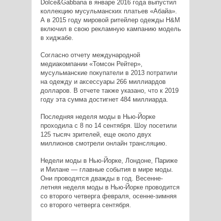
Dolce&Gabbana в январе 2016 года выпустил
коллекцию мусульманских платьев «Абайа».
А в 2015 году мировой ритейлер одежды H&M
включил в свою рекламную кампанию модель
в хиджабе.
Согласно отчету международной
медиакомпании «Томсон Рейтер»,
мусульманские покупатели в 2013 потратили
на одежду и аксессуары 266 миллиардов
долларов. В отчете также указано, что к 2019
году эта сумма достигнет 484 миллиарда.
Последняя неделя моды в Нью-Йорке
проходила с 8 по 14 сентября. Шоу посетили
125 тысяч зрителей, еще около двух
миллионов смотрели онлайн трансляцию.
Недели моды в Нью-Йорке, Лондоне, Париже
и Милане — главные события в мире моды.
Они проводятся дважды в год. Весенне-
летняя неделя моды в Нью-Йорке проводится
со второго четверга февраля, осенне-зимняя
со второго четверга сентября.