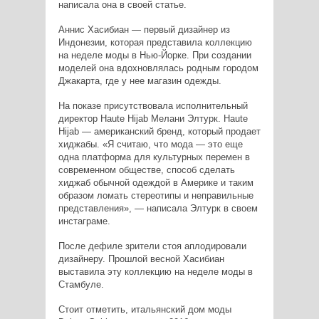
написала она в своей статье.
Аннис Хасибиан — первый дизайнер из
Индонезии, которая представила коллекцию
на неделе моды в Нью-Йорке. При создании
моделей она вдохновлялась родным городом
Джакарта, где у нее магазин одежды.
На показе присутствовала исполнительный
директор Haute Hijab Мелани Элтурк. Haute
Hijab — американский бренд, который продает
хиджабы. «Я считаю, что мода — это еще
одна платформа для культурных перемен в
современном обществе, способ сделать
хиджаб обычной одеждой в Америке и таким
образом ломать стереотипы и неправильные
представления», — написала Элтурк в своем
инстаграме.
После дефиле зрители стоя аплодировали
дизайнеру. Прошлой весной Хасибиан
выставила эту коллекцию на неделе моды в
Стамбуле.
Стоит отметить, итальянский дом моды