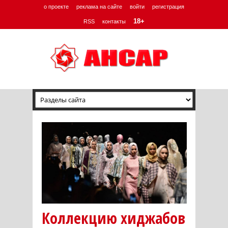
о проекте
реклама на сайте
войти
регистрация
18+
RSS
контакты
Коллекцию хиджабов