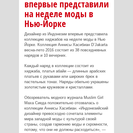
впервые представили
на неделе моды в
Нью-Йорке
Дизайнер из Индонезии впервые представила
коллекцию хиджабов на неделе моды в Нью
Йорке. Коллекция Аннисы Хасибиан D’Jakarta
весна-лето 2016 состоит из 38 повседневных
нарядов и 10 вечерних.
Каждый наряд в коллекции состоит из
хиджаба, платья абайи — длинных арабских
платьев с рукавами или широких брюк в
пастельных тонах. Наряды обильно украшены
золотистым кружевом и кристаллами.
Обозреватель модного журнала
Muslim Girl
Маха Сиеда положительно отозвалась о
коллекции Аннисы Хасибиан. «Индонезийский
дизайнер превосходно сочетала элементы
мира западной моды с культурой своей
страны, создав гармонию моды и скромности,
потому, что они не должны расходиться», —