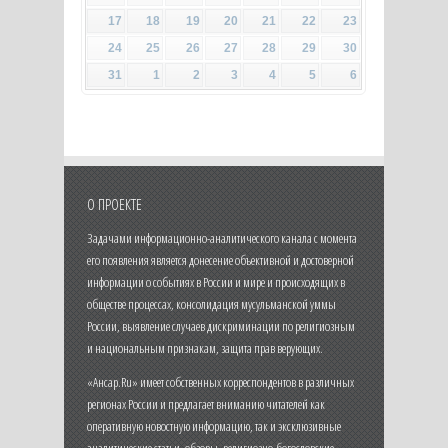
17
18
19
20
21
22
23
24
25
26
27
28
29
30
31
1
2
3
4
5
6
О ПРОЕКТЕ
Задачами информационно-аналитического канала с момента
его появления является донесение объективной и достоверной
информации о событиях в России и мире и происходящих в
обществе процессах, консолидация мусульманской уммы
России, выявление случаев дискриминации по религиозным
и национальным признакам, защита прав верующих.
«Ансар.Ru» имеет собственных корреспондентов в различных
регионах России и предлагает вниманию читателей как
оперативную новостную информацию, так и эксклюзивные
аналитические статьи, обзоры, религиозно-богословские