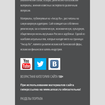
материалы, мнения известных экспертов по различным
вопросам.
Материалы, публикуемые на «Ансар.Ru», рассчитаны на
самую широкую аудиторию. Сайт освещает как собственно
религиозную, так и политическую, экономическую, культурную,
общественную жизнь мусульман России и зарубежья. Одной из
наиболее актуальных тем, которые находят место на страницах
"Ансар.Ru", является развитие исламской банковской сферы,
исламских финансов и халяль-индустрии.
ВОЗРАСТНАЯ КАТЕГОРИЯ САЙТА
18+
При использовании материалов сайта
гиперссылка на
www.ansar.ru
обязательна!
РАЗДЕЛЫ ПОРТАЛА