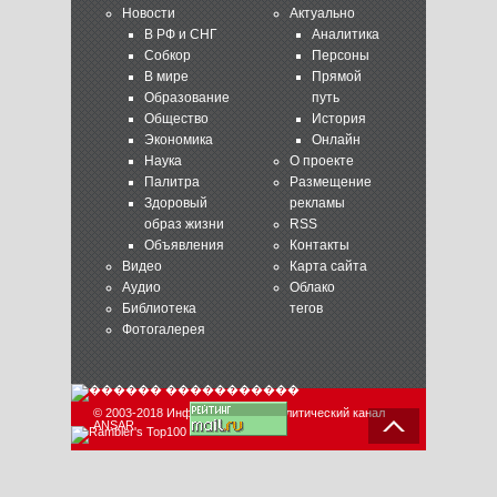
Новости
Актуально
В РФ и СНГ
Аналитика
Собкор
Персоны
В мире
Прямой
Образование
путь
Общество
История
Экономика
Онлайн
Наука
О проекте
Палитра
Размещение
Здоровый
рекламы
образ жизни
RSS
Объявления
Контакты
Видео
Карта сайта
Аудио
Облако
Библиотека
тегов
Фотогалерея
© 2003-2018 Информационно-аналитический канал
ANSAR