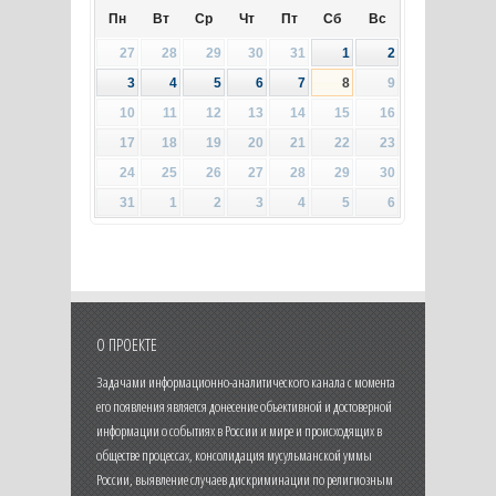
Пн
Вт
Ср
Чт
Пт
Сб
Вс
27
28
29
30
31
1
2
3
4
5
6
7
8
9
10
11
12
13
14
15
16
17
18
19
20
21
22
23
24
25
26
27
28
29
30
31
1
2
3
4
5
6
О ПРОЕКТЕ
Задачами информационно-аналитического канала с момента
его появления является донесение объективной и достоверной
информации о событиях в России и мире и происходящих в
обществе процессах, консолидация мусульманской уммы
России, выявление случаев дискриминации по религиозным