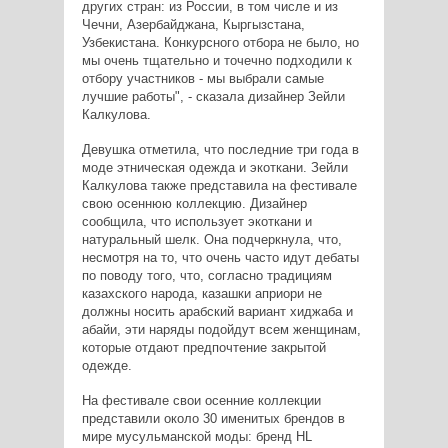
других стран: из России, в том числе и из
Чечни, Азербайджана, Кыргызстана,
Узбекистана. Конкурсного отбора не было, но
мы очень тщательно и точечно подходили к
отбору участников - мы выбрали самые
лучшие работы", - сказала дизайнер Зейли
Калкулова.
Девушка отметила, что последние три года в
моде этническая одежда и экоткани. Зейли
Калкулова также представила на фестивале
свою осеннюю коллекцию. Дизайнер
сообщила, что использует экоткани и
натуральный шелк. Она подчеркнула, что,
несмотря на то, что очень часто идут дебаты
по поводу того, что, согласно традициям
казахского народа, казашки априори не
должны носить арабский вариант хиджаба и
абайи, эти наряды подойдут всем женщинам,
которые отдают предпочтение закрытой
одежде.
На фестивале свои осенние коллекции
представили около 30 именитых брендов в
мире мусульманской моды: бренд HL