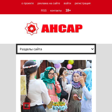
о проекте
реклама на сайте
войти
регистрация
18+
RSS
контакты