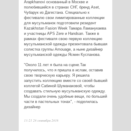
Arapkhanovi основанный в Москве и
полюбившийся в странах СНГ, бренд Aset,
Чубарук из Дагестана. Специально к
фестивалю свои лимитированные коллекции
для мусульманок подготовили резидент
Kazakhstan Fasion Week Тамара Ламанукаева
и участницы APS Zere и Handsan. Также в
рамках фестиваля свою первую коллекцию
мусульманской одежды презентовала бывшая
солистка группы Amouage, а ныне дизайнер
мусульманской одежды Ясмин Куспанова.
"Около 11 лет я была на сцене.Так
получилось, что я пришла в ислам, оставив
свою творческую карьеру. Я решила
запустить коллекцию вместе со своей бывшей
коллегой Сабиной Шуманаковой, чтобы
создавать стильную мусульманскую одежду.
Мы создали очень удобные вещи, по большей
части в пастельных тонах", - поделилась
дизайнер
13:21 28 сентября 2016