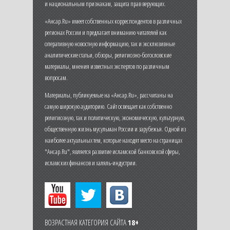
и национальным признакам, защита прав верующих.
«Ансар.Ru» имеет собственных корреспондентов в различных
регионах России и предлагает вниманию читателей как
оперативную новостную информацию, так и эксклюзивные
аналитические статьи, обзоры, религиозно-богословские
материалы, мнения известных экспертов по различным
вопросам.
Материалы, публикуемые на «Ансар.Ru», рассчитаны на
самую широкую аудиторию. Сайт освещает как собственно
религиозную, так и политическую, экономическую, культурную,
общественную жизнь мусульман России и зарубежья. Одной из
наиболее актуальных тем, которые находят место на страницах
"Ансар.Ru", является развитие исламской банковской сферы,
исламских финансов и халяль-индустрии.
ВОЗРАСТНАЯ КАТЕГОРИЯ САЙТА
18+