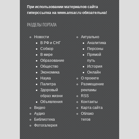
При использовании материалов сайта
гиперссылка на
www.ansar.ru
обязательна!
РАЗДЕЛЫ ПОРТАЛА
Новости
Актуально
В РФ и СНГ
Аналитика
Собкор
Персоны
В мире
Прямой
Образование
путь
Общество
История
Экономика
Онлайн
Наука
О проекте
Палитра
Размещение
Здоровый
рекламы
образ жизни
RSS
Объявления
Контакты
Видео
Карта сайта
Аудио
Облако
Библиотека
тегов
Фотогалерея