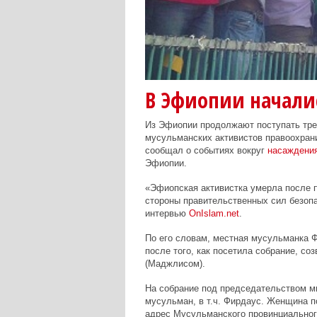
В Эфиопии начали
Из Эфиопии продолжают поступать тре
мусульманских активистов правоохран
сообщал о событиях вокруг
насаждения
Эфиопии.
«Эфиопская активистка умерла после 
стороны правительственных сил безопа
интервью
OnIslam.net
.
По его словам, местная мусульманка Ф
после того, как посетила собрание, с
(Маджлисом).
На собрание под председательством м
мусульман, в т.ч. Фирдаус. Женщина п
адрес Мусульманского провинциального