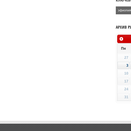
эфиопи
АРХИВ Р
Пн
27
3
10
17
24
31