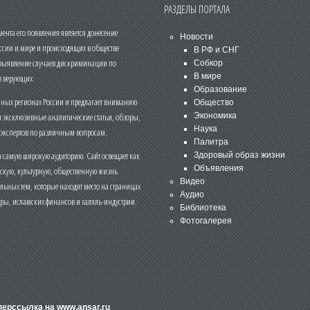
РАЗДЕЛЫ ПОРТАЛА
нта его появления является донесение
Новости
ссии и мире и происходящих в обществе
В РФ и СНГ
 выявление случаев дискриминации по
Собкор
В мире
 верующих.
Образование
чных регионах России и предлагает вниманию
Общество
и эксклюзивные аналитические статьи, обзоры,
Экономика
Наука
 экспертов по различным вопросам.
Палитра
 самую широкую аудиторию. Сайт освещает как
Здоровый образ жизни
Объявления
ескую, культурную, общественную жизнь
Видео
льных тем, которые находят место на страницах
Аудио
еры, исламских финансов и халяль-индустрии.
Библиотека
Фотогалерея
иперссылка на
www.ansar.ru