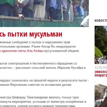
НОВОСТ
сь пытки мусульман
вожные сообщения о пытках и нарушениях прав
ительными органами. Ранее Ансар.Ru неоднократно
 идеологии секты Аль-Ахбаш
мусульманской общине
пыток электрошоком и бесчеловечного обращения со
12.05.20
сности», - рассказал сельский житель Ибрахим Нусейра в
ЭФИОПСК
ПРАВИТ
ирдаус скончалась на прошлой неделе в результате пыток -
озванное Верховным советом по исламским делам
инистра Шиферау Текелемариам явилось только трое
окинула мероприятие, услышав от министра оскорбление в
 комитета, членов которого назвали террористами.