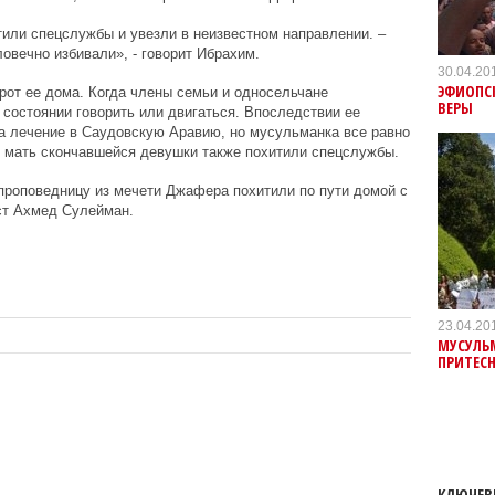
или спецслужбы и увезли в неизвестном направлении. –
овечно избивали», - говорит Ибрахим.
30.04.20
ЭФИОПСК
рот ее дома. Когда члены семьи и односельчане
ВЕРЫ
 состоянии говорить или двигаться. Впоследствии ее
а лечение в Саудовскую Аравию, но мусульманка все равно
, мать скончавшейся девушки также похитили спецслужбы.
проповедницу из мечети Джафера похитили по пути домой с
ист Ахмед Сулейман.
23.04.20
МУСУЛЬ
ПРИТЕС
КЛЮЧЕВ