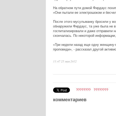
На обратном пути домой Фирдаус похит
«Они пытали ее электрошоком и бесчел
После этого мусульманку бросили у во
обнаружили Фирдаус, та уже была не в
госпитализировали и даже отправили н
скончалась. По некоторой информации
«Три недели назад еще одну женщину-
проповеди», - рассказал другой актив
11:47 25 мая 2012
????????
????????
комментариев