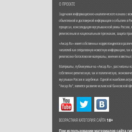
О ПРОЕКТЕ
Задачами информационно-аналитического канала с моме
объективной и достоверной информации о событиях в Ро
процессах, консолидация мусульманской уммы России,
религиозным и национальным признакам, защита прав
«Ансар.Ru» имеет собственных корреспондентов в разли
читателей как оперативную новостную информацию, так 
религиозно-богословские материалы, мнения известных
Материалы, публикуемые на «Ансар.Ru», рассчитаны на
собственно религиозную, так и политическую, экономич
мусульман России и зарубежья. Одной из наиболее актуа
"Ансар.Ru", является развитие исламской банковской сф
ВОЗРАСТНАЯ КАТЕГОРИЯ САЙТА
18+
При использовании материалов сайта г