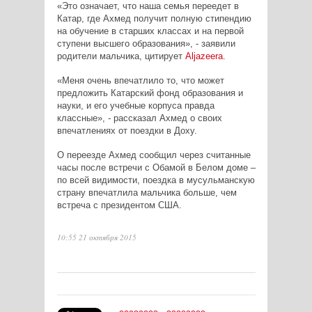
«Это означает, что наша семья переедет в
Катар, где Ахмед получит полную стипендию
на обучение в старших классах и на первой
ступени высшего образования», - заявили
родители мальчика, цитирует
Aljazeera
.
«Меня очень впечатлило то, что может
предложить Катарский фонд образования и
науки, и его учебные корпуса правда
классные», - рассказал Ахмед о своих
впечатлениях от поездки в Доху.
О переезде Ахмед сообщил через считанные
часы после встречи с Обамой в Белом доме –
по всей видимости, поездка в мусульманскую
страну впечатлила мальчика больше, чем
встреча с президентом США.
10:55 21 октября 2015