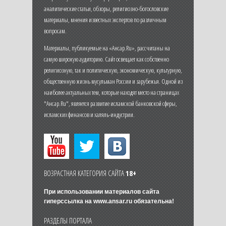
аналитические статьи, обзоры, религиозно-богословские
материалы, мнения известных экспертов по различным
вопросам.
Материалы, публикуемые на «Ансар.Ru», рассчитаны на
самую широкую аудиторию. Сайт освещает как собственно
религиозную, так и политическую, экономическую, культурную,
общественную жизнь мусульман России и зарубежья. Одной из
наиболее актуальных тем, которые находят место на страницах
"Ансар.Ru", является развитие исламской банковской сферы,
исламских финансов и халяль-индустрии.
ВОЗРАСТНАЯ КАТЕГОРИЯ САЙТА
18+
При использовании материалов сайта
гиперссылка на
www.ansar.ru
обязательна!
РАЗДЕЛЫ ПОРТАЛА