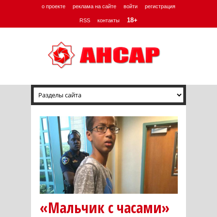
о проекте
реклама на сайте
войти
регистрация
18+
RSS
контакты
«Мальчик с часами»