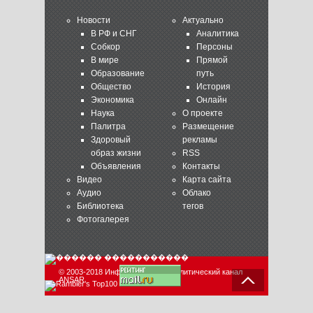
Новости
Актуально
В РФ и СНГ
Аналитика
Собкор
Персоны
В мире
Прямой
Образование
путь
Общество
История
Экономика
Онлайн
Наука
О проекте
Палитра
Размещение
Здоровый
рекламы
образ жизни
RSS
Объявления
Контакты
Видео
Карта сайта
Аудио
Облако
Библиотека
тегов
Фотогалерея
© 2003-2018 Информационно-аналитический канал
ANSAR