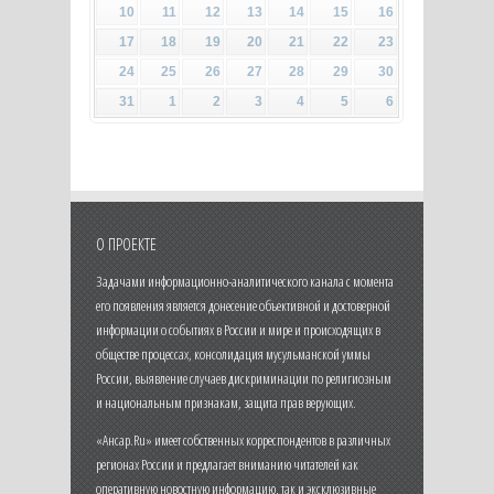
10
11
12
13
14
15
16
17
18
19
20
21
22
23
24
25
26
27
28
29
30
31
1
2
3
4
5
6
О ПРОЕКТЕ
Задачами информационно-аналитического канала с момента
его появления является донесение объективной и достоверной
информации о событиях в России и мире и происходящих в
обществе процессах, консолидация мусульманской уммы
России, выявление случаев дискриминации по религиозным
и национальным признакам, защита прав верующих.
«Ансар.Ru» имеет собственных корреспондентов в различных
регионах России и предлагает вниманию читателей как
оперативную новостную информацию, так и эксклюзивные