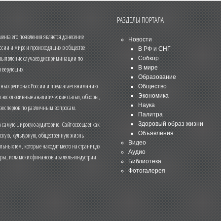
РАЗДЕЛЫ ПОРТАЛА
нта его появления является донесение
Новости
ссии и мире и происходящих в обществе
В РФ и СНГ
 выявление случаев дискриминации по
Собкор
В мире
 верующих.
Образование
чных регионах России и предлагает вниманию
Общество
и эксклюзивные аналитические статьи, обзоры,
Экономика
Наука
 экспертов по различным вопросам.
Палитра
 самую широкую аудиторию. Сайт освещает как
Здоровый образ жизни
Объявления
ескую, культурную, общественную жизнь
Видео
льных тем, которые находят место на страницах
Аудио
еры, исламских финансов и халяль-индустрии.
Библиотека
Фотогалерея