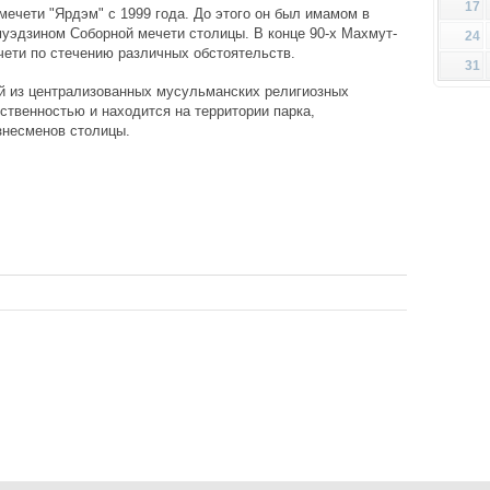
17
ечети "Ярдэм" с 1999 года. До этого он был имамом в
муэдзином Соборной мечети столицы. В конце 90-х Махмут-
24
чети по стечению различных обстоятельств.
31
ой из централизованных мусульманских религиозных
ственностью и находится на территории парка,
изнесменов столицы.