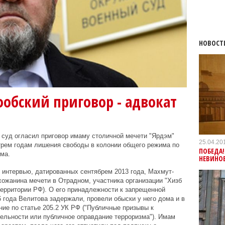
НОВОСТ
обский приговор - адвокат
 суд огласил приговор имаму столичной мечети "Ярдэм"
25.04.20
трем годам лишения свободы в колонии общего режима по
ПОБЕДА!
ма.
НЕВИНО
х интервью, датированных сентябрем 2013 года, Махмут-
хожанина мечети в Отрадном, участника организации "Хизб
территории РФ). О его принадлежности к запрещенной
 года Велитова задержали, провели обыски у него дома и в
ие по статье 205.2 УК РФ ("Публичные призывы к
ельности или публичное оправдание терроризма"). Имам