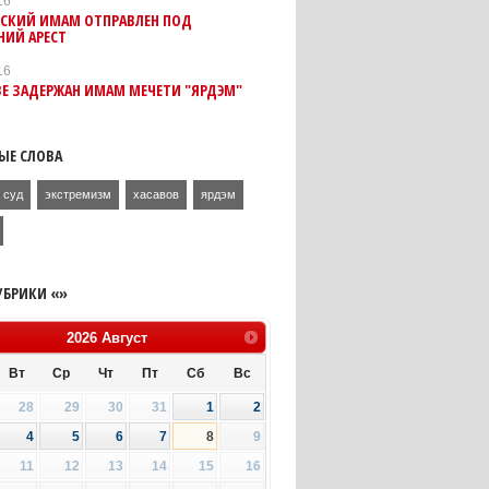
16
СКИЙ ИМАМ ОТПРАВЛЕН ПОД
ИЙ АРЕСТ
16
Е ЗАДЕРЖАН ИМАМ МЕЧЕТИ "ЯРДЭМ"
ЫЕ СЛОВА
суд
экстремизм
хасавов
ярдэм
УБРИКИ «»
2026
Август
Вт
Ср
Чт
Пт
Сб
Вс
28
29
30
31
1
2
4
5
6
7
8
9
11
12
13
14
15
16