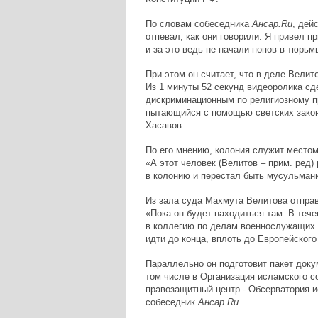
По словам собеседника
Ансар.
Ru
, дей
отпевал, как они говорили. Я привел пр
и за это ведь не начали попов в тюрьмы
При этом он считает, что в деле Велит
Из 1 минуты 52 секунд видеоролика сд
дискриминационным по религиозному п
пытающийся с помощью светских законо
Хасавов.
По его мнению, колония служит местом
«А этот человек (Велитов – прим. ред)
в колонию и перестал быть мусульмани
Из зала суда Махмута Велитова отпра
«Пока он будет находиться там. В теч
в коллегию по делам военнослужащих 
идти до конца, вплоть до Европейского
Параллельно он подготовит пакет доку
том числе в Организация исламского с
правозащитный центр - Обсерватория 
собеседник
Ансар.
Ru
.