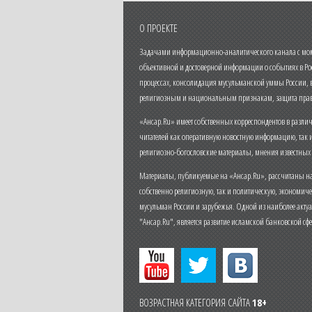
О ПРОЕКТЕ
Задачами информационно-аналитического канала с моме
объективной и достоверной информации о событиях в Ро
процессах, консолидация мусульманской уммы России,
религиозным и национальным признакам, защита прав
«Ансар.Ru» имеет собственных корреспондентов в разли
читателей как оперативную новостную информацию, так 
религиозно-богословские материалы, мнения известных
Материалы, публикуемые на «Ансар.Ru», рассчитаны на
собственно религиозную, так и политическую, экономич
мусульман России и зарубежья. Одной из наиболее актуа
"Ансар.Ru", является развитие исламской банковской сф
ВОЗРАСТНАЯ КАТЕГОРИЯ САЙТА
18+