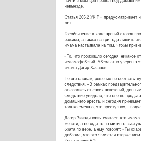
почти 8 месяцев провел под домашним 
невыезде.
Статья 205.2 УК РФ предусматривает н
лет.
Гособвинение в ходе прений сторон про
режима, а также на три года лишить е
имама настаивала на том, чтобы призн
«То, что произошло сегодня, никакое о
исламофобский. Абсолютно уверен в эт
имама Дагир Хасавов.
По его словам, решение не соответств
следствия. «В рамках предварительног
отказались от своих показаний, данным
следствие увидело, что оно не предст
домашнего ареста, и сегодня принимае
только смешно, это преступно», - подч
Дагир Зиявдинович считает, что имама
мечети, а не «где-то на митинге высту
брата по вере, а ему говорят: «Ты охар
добавил, что это является вторжением
Конституции РФ.