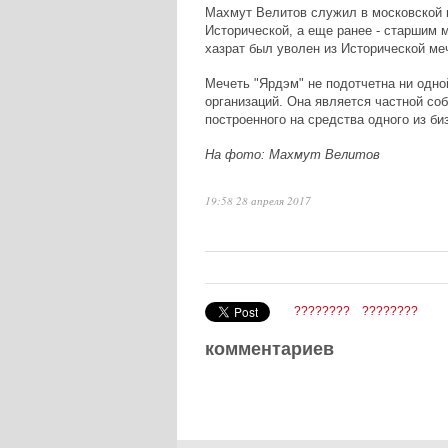
Махмут Велитов служил в московской м
Исторической, а еще ранее - старшим 
хазрат был уволен из Исторической ме
Мечеть "Ярдэм" не подотчетна ни одн
организаций. Она является частной соб
построенного на средства одного из б
На фото: Махмут Велитов
19:58 28 апреля 2017
????????
????????
комментариев