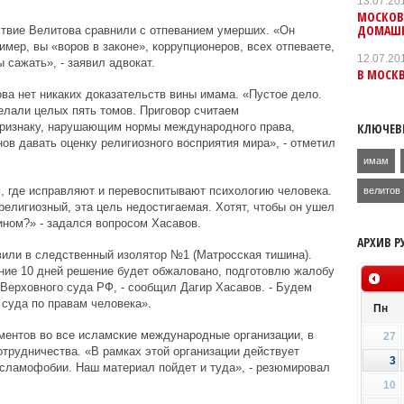
13.07.20
МОСКОВ
ДОМАШН
ствие Велитова сравнили с отпеванием умерших. «Он
имер, вы «воров в законе», коррупционеров, всех отпеваете,
12.07.20
 сажать», - заявил адвокат.
В МОСКВ
ова нет никаких доказательств вины имама. «Пустое дело.
елали целых пять томов. Приговор считаем
КЛЮЧЕВ
ризнаку, нарушающим нормы международного права,
в давать оценку религиозного восприятия мира», - отметил
имам
, где исправляют и перевоспитывают психологию человека.
велитов
 религиозный, эта цель недостигаемая. Хотят, чтобы он ушел
ном?» - задался вопросом Хасавов.
АРХИВ Р
вили в следственный изолятор №1 (Матросская тишина).
ение 10 дней решение будет обжаловано, подготовлю жалобу
Верховного суда РФ, - сообщил Дагир Хасавов. - Будем
 суда по правам человека».
Пн
ментов во все исламские международные организации, в
27
отрудничества. «В рамках этой организации действует
3
исламофобии. Наш материал пойдет и туда», - резюмировал
10