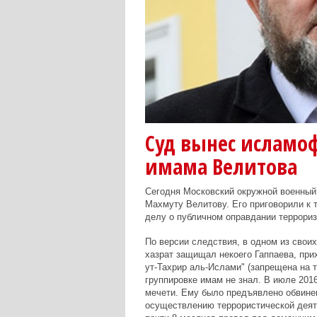
Суд вынес исламоф
имама Велитова
Сегодня Московский окружной военный
Махмуту Велитову. Его приговорили к 
делу о публичном оправдании террориз
По версии следствия, в одном из свои
хазрат защищал некоего Гаппаева, при
ут-Тахрир аль-Ислами" (запрещена на 
группировке имам не знал. В июле 2016
мечети. Ему было предъявлено обвинен
осуществлению террористической деят