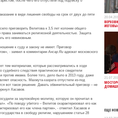
арестом, после чего его отпустили под подписку о
аказание в виде лишения свободы на срок от двух до пяти
20.04.20
ВЕРХОВН
ИЕГОВЫ
сило приговорить Велитова к 3,5 лет колонии общего
го права заниматься религиозной деятельностью. Защита
ать его невиновным.
тношение к суду и закону не имеет. Приговор
ом», - заявил в комментарии
Ансар.
Ru
адвокат московского
ует тем материалам, которые рассматривались в ходе
о судебного следствия практически все свидетели
и против имама. Более того, дело было в 2013 году, даже
21.07.20
авляет опасность. Махмута-хазрата отпустили из-под
МОСГОР
тся вот такое решение. Давать обвинительный приговор – не
ДОМАШН
еркнул Хасавов.
 осудили за заупокойную молитву, которую он прочитал в
пал». «По поводу убитого – Велитов охарактеризовал его как
актеризовал его как члена партии», - отметил Хасавов и
ЕЩЕ НОВ
 государства в свободу религии, нарушением статьи 28