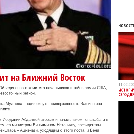
НОВОСТ
ит на Ближний Восток
11.02.20
Объединенного комитета начальников штабов армии США,
ИСТОРИ
невосточный регион.
СЕГОДН
ита Муллена - подчеркнуть приверженность Вашингтона
гипте.
м Иордании Абдаллой вторым и начальником Генштаба, а в
ремьер-министром Биньямином Нетаниягу, президентом
енштаба – Ашкенази, уходящим с этого поста, и Бени