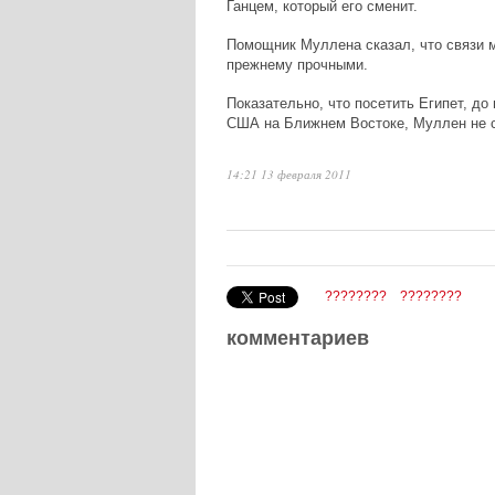
Ганцем, который его сменит.
Помощник Муллена сказал, что связи 
прежнему прочными.
Показательно, что посетить Египет, д
США на Ближнем Востоке, Муллен не с
14:21 13 февраля 2011
????????
????????
комментариев