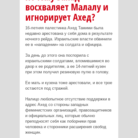
восхваляет Малалу и
игнорирует Ахед?
16-летняя палестинка Ахед Тамими была
недавно арестована у себя дома в результате
ночного рейда. Израильские власти обвинили
ее в «нападении» на солдата и офицера.
За день до этого она поспорила с
израильскими солдатами, вломившимися во
двор к ее родителям, а ее 14-летний кузен
при этом получил резиновую пулю в голову.
Ее мать и кузена тоже арестовали, и все трое
остаются под стражей.
Налицо любопытное отсутствие поддержки в
адрес Ахед со стороны западных
феминистских организаций, правозащитников
и официальных лиц, которые обычно
преподносят себя как поборники прав
человека и сторонники расширения свобод
женщин.