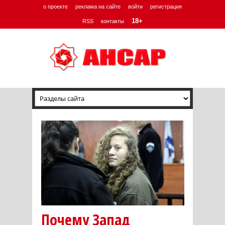
о проекте
реклама на сайте
войти
регистрация
18+
RSS
контакты
Почему Запад