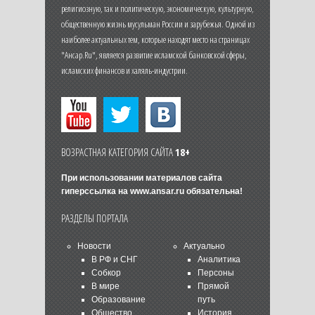
религиозную, так и политическую, экономическую, культурную,
общественную жизнь мусульман России и зарубежья. Одной из
наиболее актуальных тем, которые находят место на страницах
"Ансар.Ru", является развитие исламской банковской сферы,
исламских финансов и халяль-индустрии.
ВОЗРАСТНАЯ КАТЕГОРИЯ САЙТА
18+
При использовании материалов сайта
гиперссылка на
www.ansar.ru
обязательна!
РАЗДЕЛЫ ПОРТАЛА
Новости
Актуально
В РФ и СНГ
Аналитика
Собкор
Персоны
В мире
Прямой
Образование
путь
Общество
История