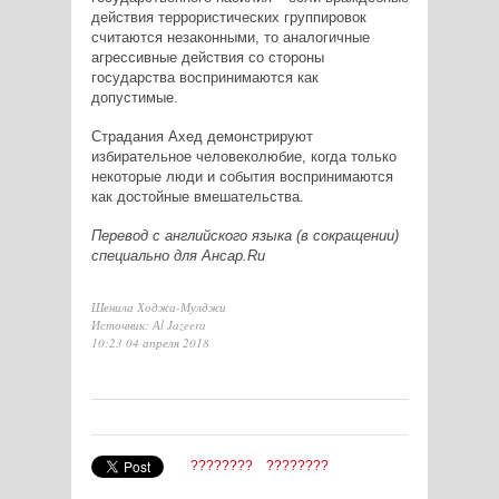
действия террористических группировок
считаются незаконными, то аналогичные
агрессивные действия со стороны
государства воспринимаются как
допустимые.
Страдания Ахед демонстрируют
избирательное человеколюбие, когда только
некоторые люди и события воспринимаются
как достойные вмешательства.
Перевод с английского языка (в сокращении)
специально для Ансар.
Ru
Шенила Ходжа-Мулджи
Источник: Аl Jazeera
10:23 04 апреля 2018
????????
????????