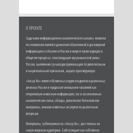
О ПРОЕКТЕ
Задачами информационно-аналитического канала с момента
его появления является донесение объективной и достоверной
информации о событиях в России и мире и происходящих в
обществе процессах, консолидация мусульманской уммы
России, выявление случаев дискриминации по религиозным
и национальным признакам, защита прав верующих.
«Ансар.Ru» имеет собственных корреспондентов в различных
регионах России и предлагает вниманию читателей как
оперативную новостную информацию, так и эксклюзивные
аналитические статьи, обзоры, религиозно-богословские
материалы, мнения известных экспертов по различным
вопросам.
Материалы, публикуемые на «Ансар.Ru», рассчитаны на
самую широкую аудиторию. Сайт освещает как собственно