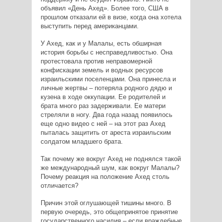
объявил «День Ахед». Более того, США в
прошлом отказали ей в визе, когда она хотела
выступить перед американцами.
У Ахед, как и у Малалы, есть обширная
история борьбы с несправедливостью. Она
протестовала против неправомерной
конфискации земель и водных ресурсов
израильскими поселенцами. Она принесла и
личные жертвы – потеряла родного дядю и
кузена в ходе оккупации. Ее родителей и
брата много раз задерживали. Ее матери
стреляли в ногу. Два года назад появилось
еще одно видео с ней – на этот раз Ахед
пыталась защитить от ареста израильским
солдатом младшего брата.
Так почему же вокруг Ахед не поднялся такой
же международный шум, как вокруг Малалы?
Почему реакция на положение Ахед столь
отличается?
Причин этой оглушающей тишины много. В
первую очередь, это общепринятое принятие
государственного насилия – если враждебные