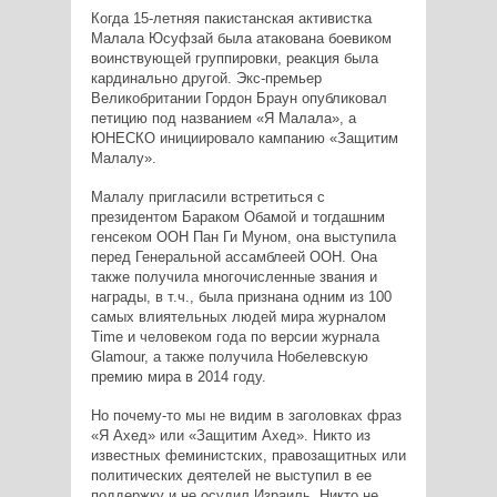
Когда 15-летняя пакистанская активистка
Малала Юсуфзай была атакована боевиком
воинствующей группировки, реакция была
кардинально другой. Экс-премьер
Великобритании Гордон Браун опубликовал
петицию под названием «Я Малала», а
ЮНЕСКО инициировало кампанию «Защитим
Малалу».
Малалу пригласили встретиться с
президентом Бараком Обамой и тогдашним
генсеком ООН Пан Ги Муном, она выступила
перед Генеральной ассамблеей ООН. Она
также получила многочисленные звания и
награды, в т.ч., была признана одним из 100
самых влиятельных людей мира журналом
Time и человеком года по версии журнала
Glamour, а также получила Нобелевскую
премию мира в 2014 году.
Но почему-то мы не видим в заголовках фраз
«Я Ахед» или «Защитим Ахед». Никто из
известных феминистских, правозащитных или
политических деятелей не выступил в ее
поддержку и не осудил Израиль. Никто не