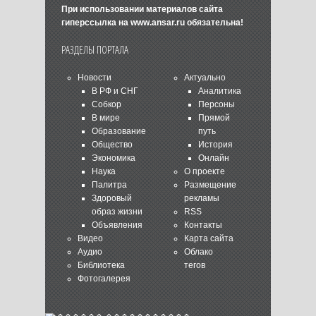
При использовании материалов сайта
гиперссылка на
www.ansar.ru
обязательна!
РАЗДЕЛЫ ПОРТАЛА
Новости
Актуально
В РФ и СНГ
Аналитика
Собкор
Персоны
В мире
Прямой
Образование
путь
Общество
История
Экономика
Онлайн
Наука
О проекте
Палитра
Размещение
Здоровый
рекламы
образ жизни
RSS
Объявления
Контакты
Видео
Карта сайта
Аудио
Облако
Библиотека
тегов
Фотогалерея