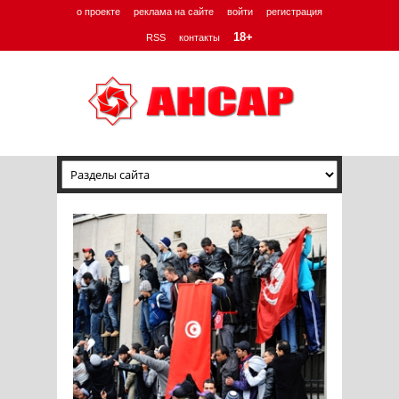
о проекте
реклама на сайте
войти
регистрация
18+
RSS
контакты