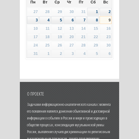
Пн
Вт
Ср
Чт
Пт
Сб
Вс
27
28
29
30
31
1
2
3
4
5
6
7
8
9
10
11
12
13
14
15
16
17
18
19
20
21
22
23
24
25
26
27
28
29
30
31
1
2
3
4
5
6
О ПРОЕКТЕ
Задачами информационно-аналитического канала с момента
его появления является донесение объективной и достоверной
информации о событиях в России и мире и происходящих в
обществе процессах, консолидация мусульманской уммы
России, выявление случаев дискриминации по религиозным
и национальным признакам, защита прав верующих.