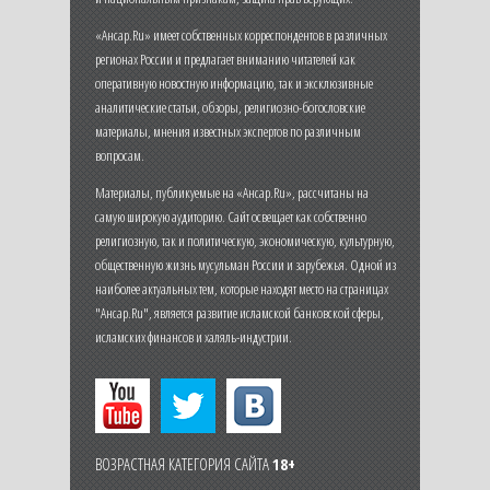
«Ансар.Ru» имеет собственных корреспондентов в различных
регионах России и предлагает вниманию читателей как
оперативную новостную информацию, так и эксклюзивные
аналитические статьи, обзоры, религиозно-богословские
материалы, мнения известных экспертов по различным
вопросам.
Материалы, публикуемые на «Ансар.Ru», рассчитаны на
самую широкую аудиторию. Сайт освещает как собственно
религиозную, так и политическую, экономическую, культурную,
общественную жизнь мусульман России и зарубежья. Одной из
наиболее актуальных тем, которые находят место на страницах
"Ансар.Ru", является развитие исламской банковской сферы,
исламских финансов и халяль-индустрии.
ВОЗРАСТНАЯ КАТЕГОРИЯ САЙТА
18+