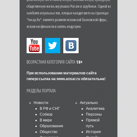
общественную жизнь мусульман России и зарубежья. Одной из
наиболее актуальных тем, которые находят место на страницах
"Ансар.Ru", является развитие исламской банковской сферы,
исламских финансов и халяль-индустрии.
ВОЗРАСТНАЯ КАТЕГОРИЯ САЙТА
18+
При использовании материалов сайта
гиперссылка на
www.ansar.ru
обязательна!
РАЗДЕЛЫ ПОРТАЛА
Новости
Актуально
В РФ и СНГ
Аналитика
Собкор
Персоны
В мире
Прямой
Образование
путь
Общество
История