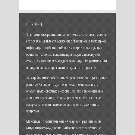
О ПРОЕКТЕ
Задачами информационно-аналитического канала с момента
его появления является донесение объективной и достоверной
информации о событиях в России и мире и происходящих в
обществе процессах, консолидация мусульманской уммы
России, выявление случаев дискриминации по религиозным
и национальным признакам, защита прав верующих.
«Ансар.Ru» имеет собственных корреспондентов в различных
регионах России и предлагает вниманию читателей как
оперативную новостную информацию, так и эксклюзивные
аналитические статьи, обзоры, религиозно-богословские
материалы, мнения известных экспертов по различным
вопросам.
Материалы, публикуемые на «Ансар.Ru», рассчитаны на
самую широкую аудиторию. Сайт освещает как собственно
религиозную, так и политическую, экономическую, культурную,