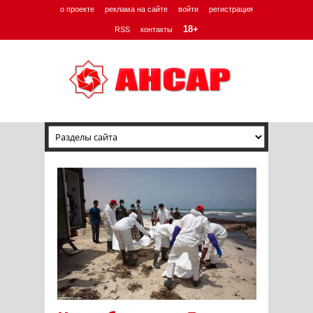
о проекте
реклама на сайте
войти
регистрация
18+
RSS
контакты