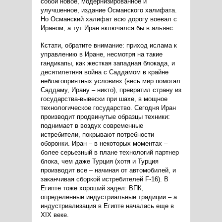
собой новое, модернизированное и
улучшенное, издание Османского халифата.
Но Османский халифат всю дорогу воевал с
Ираном, а тут Иран включался бы в альянс.
Кстати, обратите внимание: приход ислама к
управлению в Иране, несмотря на такие
гандикапы, как жесткая западная блокада, и
десятилетняя война с Саддамом в крайне
неблагоприятных условиях (весь мир помогал
Саддаму, Ирану – никто), превратил страну из
государства-вывески при шахе, в мощное
технологическое государство. Сегодня Иран
производит продвинутые образцы техники:
поднимает в воздух современные
истребители, покрывают потребности
оборонки. Иран – в некоторых моментах –
более серьезный в плане технологий партнер
блока, чем даже Турция (хотя и Турция
производит все – начиная от автомобилей, и
заканчивая сборкой истребителей F-16). В
Египте тоже хороший задел: ВПК,
определенные индустриальные традиции – а
индустриализация в Египте началась еще в
XIX веке.