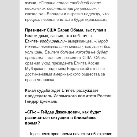
жизни.
«Страна стала свободной после
нескольких десятилетий репрессий»
, -
сказал эль-Барадеи и выразил надежду, что
процесс передачи власти будет
«красивым»
.
Президент США Барак Обама
, выступая в
Белом доме, заявил, что события в
Египте
«воодушевили»
американцев.
«Народ
Египта высказал свое мнение, его голос был
услышан. Египет больше никогда не будет
прежним»
, - заявил президент США. Обама
сравнил уход президента Египта Хосни
Мубарака с падением Берлинской стены и
достижениями американского общества за
права человека.
Какая судьба ждет Египет, рассуждает
председатель Исламского комитета России
Гейдар Джемаль
.
«СП»: – Гейдар Джахидович, как будет
развиваться ситуация в ближайшее
время?
– Через некоторое время начнется обострение