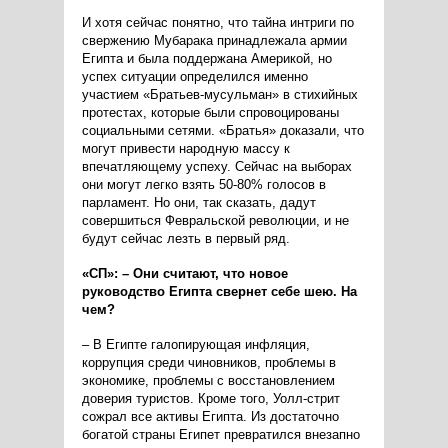
И хотя сейчас понятно, что тайна интриги по
свержению Мубарака принадлежала армии
Египта и была поддержана Америкой, но
успех ситуации определился именно
участием «Братьев-мусульман» в стихийных
протестах, которые были спровоцированы
социальными сетями. «Братья» доказали, что
могут привести народную массу к
впечатляющему успеху. Сейчас на выборах
они могут легко взять 50-80% голосов в
парламент. Но они, так сказать, дадут
совершиться Февральской революции, и не
будут сейчас лезть в первый ряд.
«СП»: – Они считают, что новое
руководство Египта свернет себе шею. На
чем?
– В Египте галопирующая инфляция,
коррупция среди чиновников, проблемы в
экономике, проблемы с восстановлением
доверия туристов. Кроме того, Уолл-стрит
сожрал все активы Египта. Из достаточно
богатой страны Египет превратился внезапно