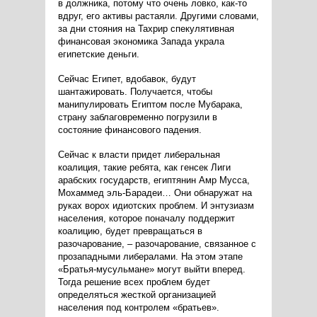
в должника, потому что очень ловко, как-то
вдруг, его активы растаяли. Другими словами,
за дни стояния на Тахрир спекулятивная
финансовая экономика Запада украла
египетские деньги.
Сейчас Египет, вдобавок, будут
шантажировать. Получается, чтобы
манипулировать Египтом после Мубарака,
страну заблаговременно погрузили в
состояние финансового падения.
Сейчас к власти придет либеральная
коалиция, такие ребята, как генсек Лиги
арабских государств, египтянин Амр Мусса,
Мохаммед эль-Барадеи… Они обнаружат на
руках ворох идиотских проблем. И энтузиазм
населения, которое поначалу поддержит
коалицию, будет превращаться в
разочарование, – разочарование, связанное с
прозападными либералами. На этом этапе
«Братья-мусульмане» могут выйти вперед.
Тогда решение всех проблем будет
определяться жесткой организацией
населения под контролем «братьев».