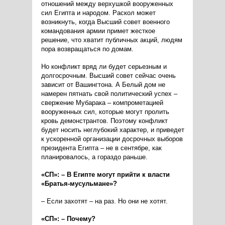
отношений между верхушкой вооруженных
сил Египта и народом. Раскол может
возникнуть, когда Высший совет военного
командования армии примет жесткое
решение, что хватит публичных акций, людям
пора возвращаться по домам.
Но конфликт вряд ли будет серьезным и
долгосрочным. Высший совет сейчас очень
зависит от Вашингтона. А Белый дом не
намерен пятнать свой политический успех –
свержение Мубарака – компрометацией
вооруженных сил, которые могут пролить
кровь демонстрантов. Поэтому конфликт
будет носить неглубокий характер, и приведет
к ускоренной организации досрочных выборов
президента Египта – не в сентябре, как
планировалось, а гораздо раньше.
«СП»: – В Египте могут прийти к власти
«Братья-мусульмане»?
– Если захотят – на раз. Но они не хотят.
«СП»: – Почему?