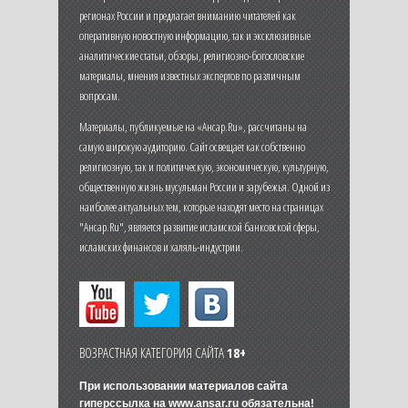
регионах России и предлагает вниманию читателей как
оперативную новостную информацию, так и эксклюзивные
аналитические статьи, обзоры, религиозно-богословские
материалы, мнения известных экспертов по различным
вопросам.
Материалы, публикуемые на «Ансар.Ru», рассчитаны на
самую широкую аудиторию. Сайт освещает как собственно
религиозную, так и политическую, экономическую, культурную,
общественную жизнь мусульман России и зарубежья. Одной из
наиболее актуальных тем, которые находят место на страницах
"Ансар.Ru", является развитие исламской банковской сферы,
исламских финансов и халяль-индустрии.
ВОЗРАСТНАЯ КАТЕГОРИЯ САЙТА
18+
При использовании материалов сайта
гиперссылка на
www.ansar.ru
обязательна!