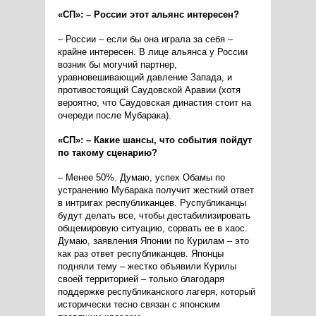
«СП»: – России этот альянс интересен?
– России – если бы она играла за себя –
крайне интересен. В лице альянса у России
возник бы могучий партнер,
уравновешивающий давление Запада, и
противостоящий Саудовской Аравии (хотя
вероятно, что Саудовская династия стоит на
очереди после Мубарака).
«СП»: – Какие шансы, что события пойдут
по такому сценарию?
– Менее 50%. Думаю, успех Обамы по
устранению Мубарака получит жесткий ответ
в интригах республиканцев. Руспубликанцы
будут делать все, чтобы дестабилизировать
общемировую ситуацию, сорвать ее в хаос.
Думаю, заявления Японии по Курилам – это
как раз ответ республиканцев. Японцы
подняли тему – жестко объявили Курилы
своей территорией – только благодаря
поддержке республиканского лагеря, который
исторически тесно связан с японским