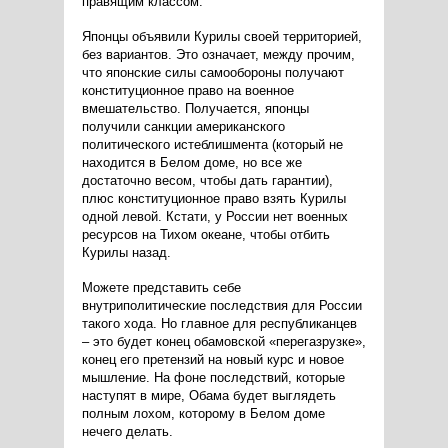
правящим классом.
Японцы объявили Курилы своей территорией,
без вариантов. Это означает, между прочим,
что японские силы самообороны получают
конституционное право на военное
вмешательство. Получается, японцы
получили санкции американского
политического истеблишмента (который не
находится в Белом доме, но все же
достаточно весом, чтобы дать гарантии),
плюс конституционное право взять Курилы
одной левой. Кстати, у России нет военных
ресурсов на Тихом океане, чтобы отбить
Курилы назад.
Можете представить себе
внутриполитические последствия для России
такого хода. Но главное для республиканцев
– это будет конец обамовской «перегазрузке»,
конец его претензий на новый курс и новое
мышление. На фоне последствий, которые
наступят в мире, Обама будет выглядеть
полным лохом, которому в Белом доме
нечего делать.