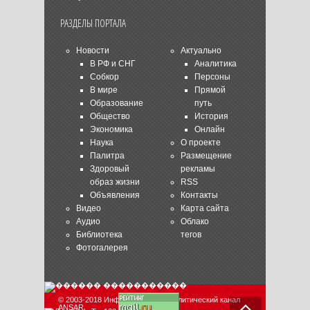
РАЗДЕЛЫ ПОРТАЛА
Новости
Актуально
В РФ и СНГ
Аналитика
Собкор
Персоны
В мире
Прямой
Образование
путь
Общество
История
Экономика
Онлайн
Наука
О проекте
Палитра
Размещение
Здоровый
рекламы
образ жизни
RSS
Объявления
Контакты
Видео
Карта сайта
Аудио
Облако
Библиотека
тегов
Фотогалерея
© 2003-2018 Информационно-аналитический канал
ANSAR