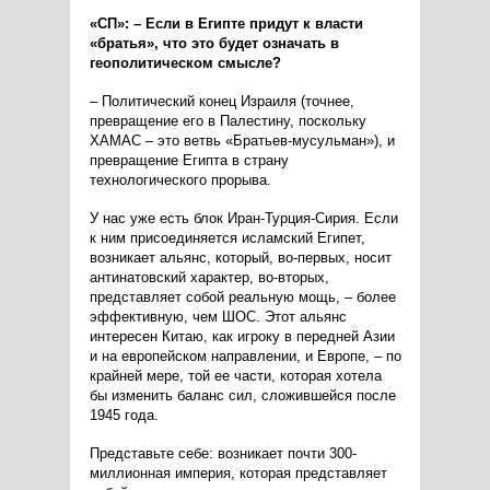
«СП»: – Если в Египте придут к власти
«братья», что это будет означать в
геополитическом смысле?
– Политический конец Израиля (точнее,
превращение его в Палестину, поскольку
ХАМАС – это ветвь «Братьев-мусульман»), и
превращение Египта в страну
технологического прорыва.
У нас уже есть блок Иран-Турция-Сирия. Если
к ним присоединяется исламский Египет,
возникает альянс, который, во-первых, носит
антинатовский характер, во-вторых,
представляет собой реальную мощь, – более
эффективную, чем ШОС. Этот альянс
интересен Китаю, как игроку в передней Азии
и на европейском направлении, и Европе, – по
крайней мере, той ее части, которая хотела
бы изменить баланс сил, сложившейся после
1945 года.
Представьте себе: возникает почти 300-
миллионная империя, которая представляет