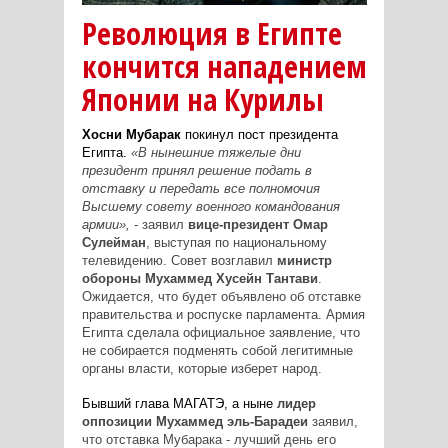
Революция в Египте
кончится нападением
Японии на Курилы
Хосни Мубарак
покинул пост президента
Египта.
«В нынешние тяжелые дни
президент принял решение подать в
отставку и передать все полномочия
Высшему совету военного командования
армии»,
- заявил
вице-президент Омар
Сулейман
, выступая по национальному
телевидению. Совет возглавил
министр
обороны Мухаммед Хусейн Тантави
.
Ожидается, что будет объявлено об отставке
правительства и роспуске парламента. Армия
Египта сделала официальное заявление, что
не собирается подменять собой легитимные
органы власти, которые изберет народ.
Бывший глава МАГАТЭ, а ныне
лидер
оппозиции Мухаммед эль-Барадеи
заявил,
что отставка Мубарака - лучший день его