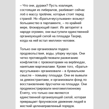
– Что они, дураки? Пусть коалиция,
состоящая из либералов, разбивает сейчас
лоб о массу проблем, которые стоят перед
страной. Но «Братья-мусульмане» возьмут
большинство в парламенте, – по крайней
мере, блокирующий пакет. Их авторитет в
народе огромен, они выступили единственной
организующей силой на площади Тахрир,
когда на ней встал миллион человек.
Только они организовали подвоз
продовольствия, воды, уборку мусора. Они
четко противодействовали разжиганию
конфликтов с провокаторами на верблюдах,
нанятыми маргиналами. Кроме того, «Братья-
мусульмане» организовали – в буквальном
смысле – помывку площади. Они ее вымыли
за демонстрантами, и организовали фонд по
восстановлению брусчатки на площади. Они
продемонстрировали многомиллионному
Египту, что только они являются
единственной организующей силой, которая
превращает броуновское движение людей в
жесткий целенаправленный порядок.