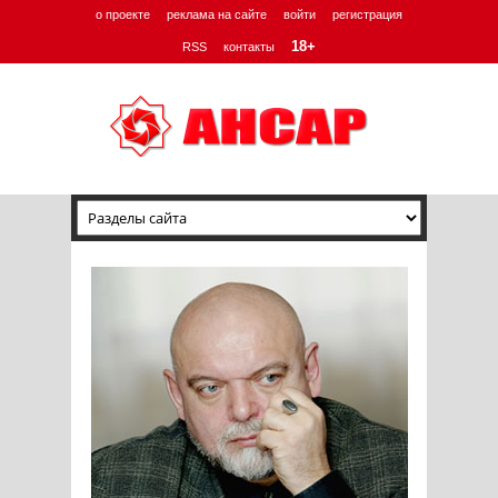
о проекте
реклама на сайте
войти
регистрация
18+
RSS
контакты