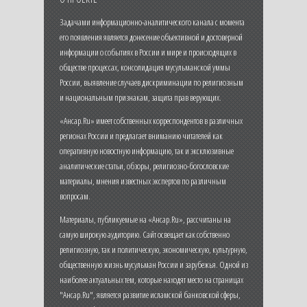
Задачами информационно-аналитического канала с момента
его появления является донесение объективной и достоверной
информации о событиях в России и мире и происходящих в
обществе процессах, консолидация мусульманской уммы
России, выявление случаев дискриминации по религиозным
и национальным признакам, защита прав верующих.
«Ансар.Ru» имеет собственных корреспондентов в различных
регионах России и предлагает вниманию читателей как
оперативную новостную информацию, так и эксклюзивные
аналитические статьи, обзоры, религиозно-богословские
материалы, мнения известных экспертов по различным
вопросам.
Материалы, публикуемые на «Ансар.Ru», рассчитаны на
самую широкую аудиторию. Сайт освещает как собственно
религиозную, так и политическую, экономическую, культурную,
общественную жизнь мусульман России и зарубежья. Одной из
наиболее актуальных тем, которые находят место на страницах
"Ансар.Ru", является развитие исламской банковской сферы,