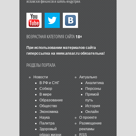
исламских финансов и халяль-индустрии.
ВОЗРАСТНАЯ КАТЕГОРИЯ САЙТА
18+
При использовании материалов сайта
гиперссылка на
www.ansar.ru
обязательна!
РАЗДЕЛЫ ПОРТАЛА
Новости
Актуально
В РФ и СНГ
Аналитика
Собкор
Персоны
В мире
Прямой
Образование
путь
Общество
История
Экономика
Онлайн
Наука
О проекте
Палитра
Размещение
Здоровый
рекламы
образ жизни
RSS