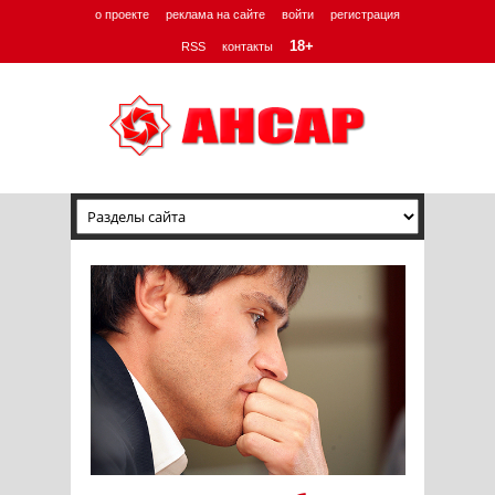
о проекте
реклама на сайте
войти
регистрация
18+
RSS
контакты