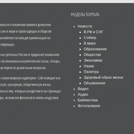
РАЗДЕЛЫ ПОРТАЛА
нта его появления является донесение
Новости
ссии и мире и происходящих в обществе
В РФ и СНГ
 выявление случаев дискриминации по
Собкор
В мире
 верующих.
Образование
чных регионах России и предлагает вниманию
Общество
и эксклюзивные аналитические статьи, обзоры,
Экономика
Наука
 экспертов по различным вопросам.
Палитра
 самую широкую аудиторию. Сайт освещает как
Здоровый образ жизни
Объявления
ескую, культурную, общественную жизнь
Видео
льных тем, которые находят место на страницах
Аудио
еры, исламских финансов и халяль-индустрии.
Библиотека
Фотогалерея