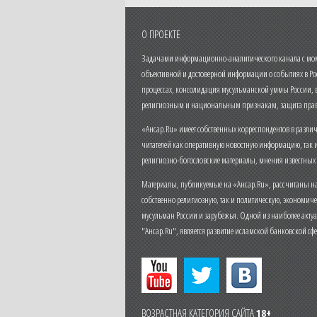
О ПРОЕКТЕ
Задачами информационно-аналитического канала с моме
объективной и достоверной информации о событиях в Ро
процессах, консолидация мусульманской уммы России,
религиозным и национальным признакам, защита прав
«Ансар.Ru» имеет собственных корреспондентов в разли
читателей как оперативную новостную информацию, так 
религиозно-богословские материалы, мнения известных
Материалы, публикуемые на «Ансар.Ru», рассчитаны на
собственно религиозную, так и политическую, экономич
мусульман России и зарубежья. Одной из наиболее актуа
"Ансар.Ru", является развитие исламской банковской сф
ВОЗРАСТНАЯ КАТЕГОРИЯ САЙТА
18+