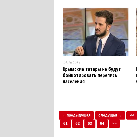
07.10.2014
Крымские татары не будут
бойкотировать перепись
населения
← предыдущая
следущая →
<<
61
62
63
64
>>