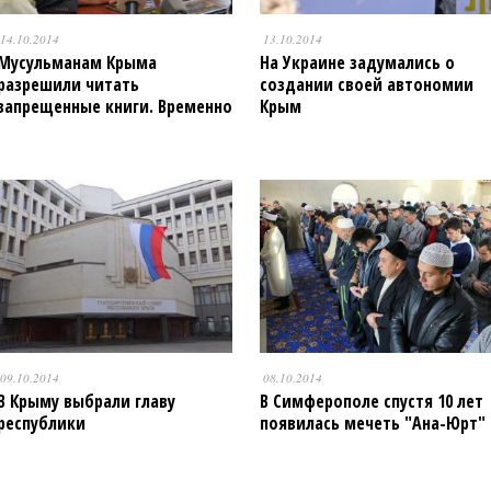
14.10.2014
13.10.2014
Мусульманам Крыма
На Украине задумались о
разрешили читать
создании своей автономии
запрещенные книги. Временно
Крым
09.10.2014
08.10.2014
В Крыму выбрали главу
В Симферополе спустя 10 лет
республики
появилась мечеть "Ана-Юрт"