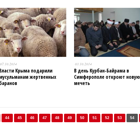
07.10.2014
03.10.2014
Власти Крыма подарили
В день Курбан-Байрама в
мусульманам жертвенных
Симферополе откроют новую
баранов
мечеть
44
45
46
47
48
49
50
51
52
53
54