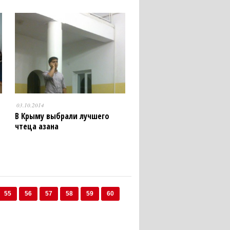
03.10.2014
В Крыму выбрали лучшего
чтеца азана
55
56
57
58
59
60