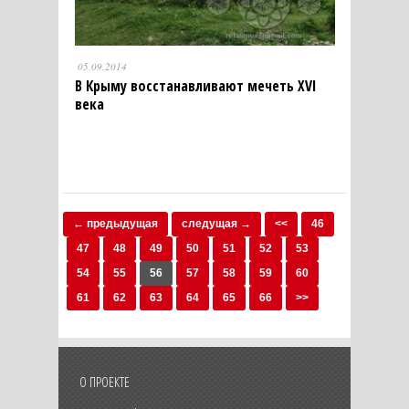
05.09.2014
В Крыму восстанавливают мечеть XVI
века
← предыдущая
следущая →
<<
46
47
48
49
50
51
52
53
54
55
56
57
58
59
60
61
62
63
64
65
66
>>
О ПРОЕКТЕ