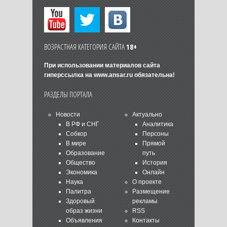
ВОЗРАСТНАЯ КАТЕГОРИЯ САЙТА
18+
При использовании материалов сайта
гиперссылка на
www.ansar.ru
обязательна!
РАЗДЕЛЫ ПОРТАЛА
Новости
Актуально
В РФ и СНГ
Аналитика
Собкор
Персоны
В мире
Прямой
Образование
путь
Общество
История
Экономика
Онлайн
Наука
О проекте
Палитра
Размещение
Здоровый
рекламы
образ жизни
RSS
Объявления
Контакты