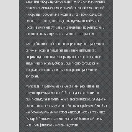
Задачами информационно-аналитического канала с момента
его появления является донесение объективной и достоверной
информации о событиях в России и мире и происходящих в
обществе процессах, консолидация мусульманской уммы
России, выявление случаев дискриминации по религиозным
и национальным признакам, защита прав верующих.
«Ансар.Ru» имеет собственных корреспондентов в различных
регионах России и предлагает вниманию читателей как
оперативную новостную информацию, так и эксклюзивные
аналитические статьи, обзоры, религиозно-богословские
материалы, мнения известных экспертов по различным
вопросам.
Материалы, публикуемые на «Ансар.Ru», рассчитаны на
самую широкую аудиторию. Сайт освещает как собственно
религиозную, так и политическую, экономическую, культурную,
общественную жизнь мусульман России и зарубежья. Одной из
наиболее актуальных тем, которые находят место на страницах
"Ансар.Ru", является развитие исламской банковской сферы,
исламских финансов и халяль-индустрии.