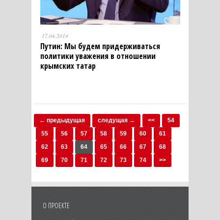
17.04.2014
Путин: Мы будем придерживаться
политики уважения в отношении
крымских татар
← предыдущая
следущая →
<<
54
55
56
57
58
59
60
61
62
63
64
65
66
67
68
69
70
71
72
73
74
>>
О ПРОЕКТЕ