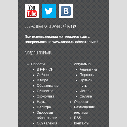
ВОЗРАСТНАЯ КАТЕГОРИЯ САЙТА
18+
При использовании материалов сайта
гиперссылка на
www.ansar.ru
обязательна!
РАЗДЕЛЫ ПОРТАЛА
Новости
Актуально
В РФ и СНГ
Аналитика
Собкор
Персоны
В мире
Прямой
Образование
путь
Общество
История
Экономика
Онлайн
Наука
О проекте
Палитра
Размещение
Здоровый
рекламы
образ жизни
RSS
Объявления
Контакты