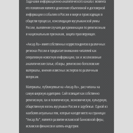
Задачами информационно-аналитического канала с момента
его появления является донесение объективной и достоверной
информации о событиях в России и мире и происходящих в
обществе процессах, консолидация мусульманской уммы
России, выявление случаев дискриминации по религиозным
и национальным признакам, защита прав верующих.
«Ансар.Ru» имеет собственных корреспондентов в различных
регионах России и предлагает вниманию читателей как
оперативную новостную информацию, так и эксклюзивные
аналитические статьи, обзоры, религиозно-богословские
материалы, мнения известных экспертов по различным
вопросам.
Материалы, публикуемые на «Ансар.Ru», рассчитаны на
самую широкую аудиторию. Сайт освещает как собственно
религиозную, так и политическую, экономическую, культурную,
общественную жизнь мусульман России и зарубежья. Одной из
наиболее актуальных тем, которые находят место на страницах
"Ансар.Ru", является развитие исламской банковской сферы,
исламских финансов и халяль-индустрии.