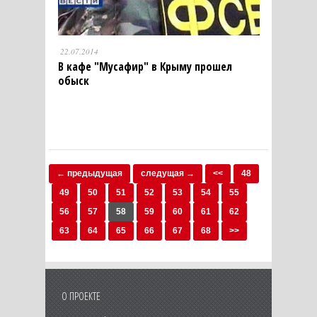
22.07.2014
В кафе "Мусафир" в Крыму прошел
обыск
← предыдущая
следущая →
<<
48
49
50
51
52
53
54
55
56
57
58
59
60
61
62
63
64
65
66
67
68
>>
О ПРОЕКТЕ