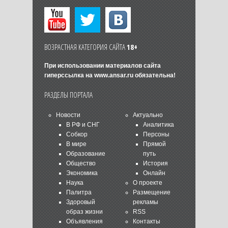
ВОЗРАСТНАЯ КАТЕГОРИЯ САЙТА
18+
При использовании материалов сайта
гиперссылка на
www.ansar.ru
обязательна!
РАЗДЕЛЫ ПОРТАЛА
Новости
Актуально
В РФ и СНГ
Аналитика
Собкор
Персоны
В мире
Прямой
Образование
путь
Общество
История
Экономика
Онлайн
Наука
О проекте
Палитра
Размещение
Здоровый
рекламы
образ жизни
RSS
Объявления
Контакты