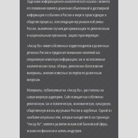
Задачами информационно-аналитического канала с момента
его появления является донесение объективной и достоверной
информации о событиях в России и мире и происходящих в
обществе процессах, консолидация мусульманской уммы
России, выявление случаев дискриминации по религиозным
и национальным признакам, защита прав верующих.
«Ансар.Ru» имеет собственных корреспондентов в различных
регионах России и предлагает вниманию читателей как
оперативную новостную информацию, так и эксклюзивные
аналитические статьи, обзоры, религиозно-богословские
материалы, мнения известных экспертов по различным
вопросам.
Материалы, публикуемые на «Ансар.Ru», рассчитаны на
самую широкую аудиторию. Сайт освещает как собственно
религиозную, так и политическую, экономическую, культурную,
общественную жизнь мусульман России и зарубежья. Одной из
наиболее актуальных тем, которые находят место на страницах
"Ансар.Ru", является развитие исламской банковской сферы,
исламских финансов и халяль-индустрии.