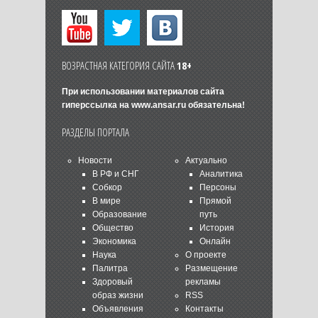
ВОЗРАСТНАЯ КАТЕГОРИЯ САЙТА
18+
При использовании материалов сайта
гиперссылка на
www.ansar.ru
обязательна!
РАЗДЕЛЫ ПОРТАЛА
Новости
Актуально
В РФ и СНГ
Аналитика
Собкор
Персоны
В мире
Прямой
Образование
путь
Общество
История
Экономика
Онлайн
Наука
О проекте
Палитра
Размещение
Здоровый
рекламы
образ жизни
RSS
Объявления
Контакты