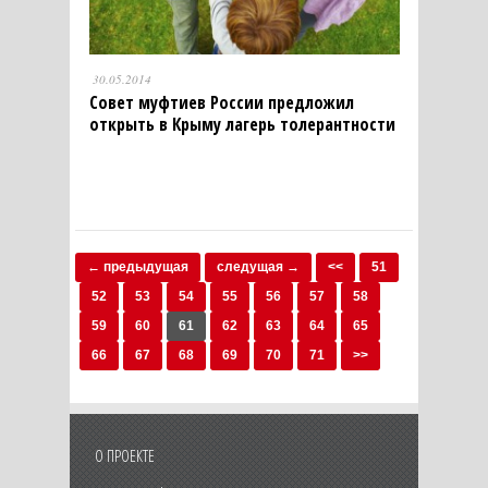
30.05.2014
Совет муфтиев России предложил
открыть в Крыму лагерь толерантности
← предыдущая
следущая →
<<
51
52
53
54
55
56
57
58
59
60
61
62
63
64
65
66
67
68
69
70
71
>>
О ПРОЕКТЕ