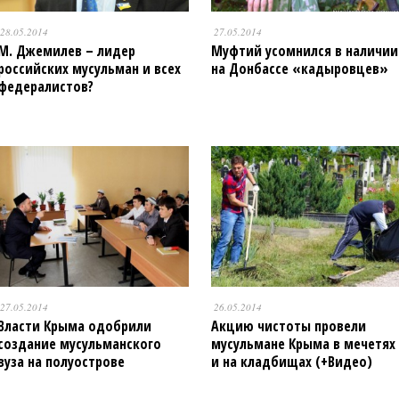
28.05.2014
27.05.2014
М. Джемилев – лидер
Муфтий усомнился в наличии
российских мусульман и всех
на Донбассе «кадыровцев»
федералистов?
27.05.2014
26.05.2014
Власти Крыма одобрили
Акцию чистоты провели
создание мусульманского
мусульмане Крыма в мечетях
вуза на полуострове
и на кладбищах (+Видео)