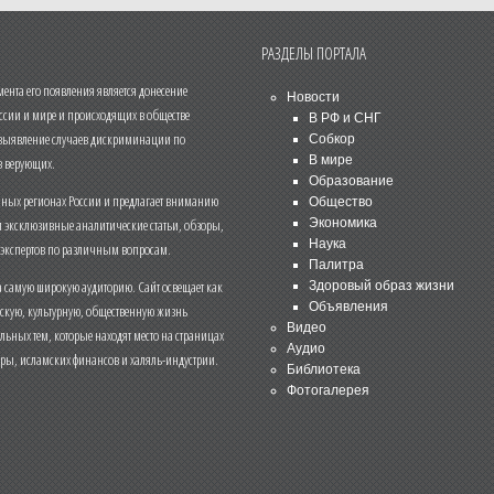
РАЗДЕЛЫ ПОРТАЛА
нта его появления является донесение
Новости
ссии и мире и происходящих в обществе
В РФ и СНГ
 выявление случаев дискриминации по
Собкор
В мире
 верующих.
Образование
чных регионах России и предлагает вниманию
Общество
и эксклюзивные аналитические статьи, обзоры,
Экономика
Наука
 экспертов по различным вопросам.
Палитра
 самую широкую аудиторию. Сайт освещает как
Здоровый образ жизни
Объявления
ескую, культурную, общественную жизнь
Видео
льных тем, которые находят место на страницах
Аудио
еры, исламских финансов и халяль-индустрии.
Библиотека
Фотогалерея