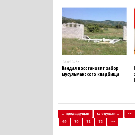
26.05.2014
Вандал восстановит забор
мусульманского кладбища
← предыдущая
следущая →
<<
69
70
71
72
>>