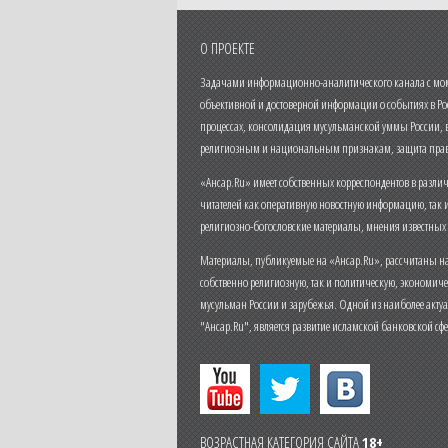
О ПРОЕКТЕ
Задачами информационно-аналитического канала с моме
объективной и достоверной информации о событиях в Ро
процессах, консолидация мусульманской уммы России,
религиозным и национальным признакам, защита прав
«Ансар.Ru» имеет собственных корреспондентов в разли
читателей как оперативную новостную информацию, так 
религиозно-богословские материалы, мнения известных
Материалы, публикуемые на «Ансар.Ru», рассчитаны на
собственно религиозную, так и политическую, экономич
мусульман России и зарубежья. Одной из наиболее актуа
"Ансар.Ru", является развитие исламской банковской сф
ВОЗРАСТНАЯ КАТЕГОРИЯ САЙТА
18+