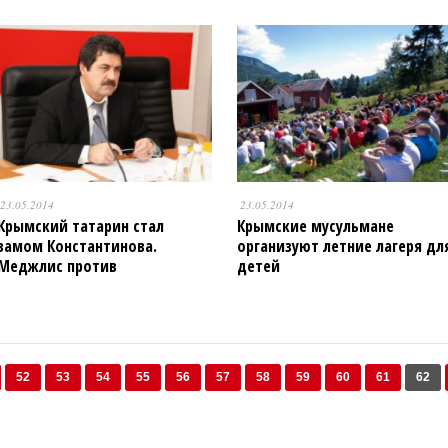
23.05.2014
23.05.2014
Крымский татарин стал
Крымские мусульмане
замом Константинова.
организуют летние лагеря дл
Меджлис против
детей
52
53
54
55
56
57
58
59
60
61
62