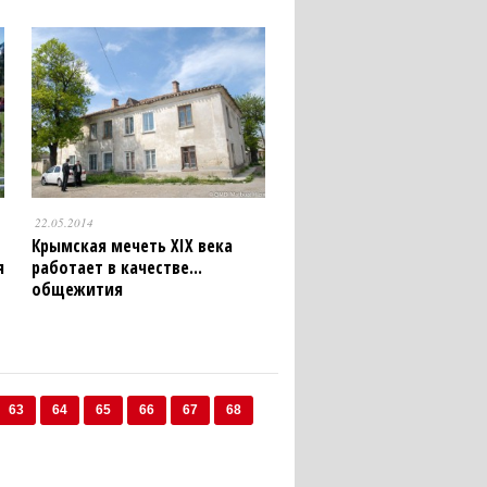
22.05.2014
Крымская мечеть XIX века
я
работает в качестве...
общежития
63
64
65
66
67
68