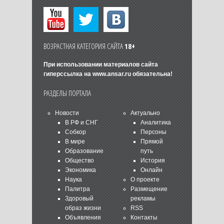
ВОЗРАСТНАЯ КАТЕГОРИЯ САЙТА
18+
При использовании материалов сайта
гиперссылка на
www.ansar.ru
обязательна!
РАЗДЕЛЫ ПОРТАЛА
Новости
Актуально
В РФ и СНГ
Аналитика
Собкор
Персоны
В мире
Прямой
Образование
путь
Общество
История
Экономика
Онлайн
Наука
О проекте
Палитра
Размещение
Здоровый
рекламы
образ жизни
RSS
Объявления
Контакты