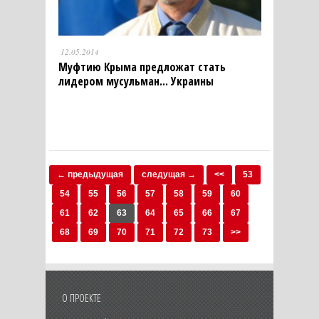
12.05.2014
Муфтию Крыма предложат стать
лидером мусульман... Украины
← предыдущая
следущая →
<<
53
54
55
56
57
58
59
60
61
62
63
64
65
66
67
68
69
70
71
72
73
>>
О ПРОЕКТЕ