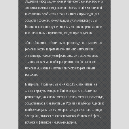
Задачами информационно-аналитического канала с момента
его появления является донесение объективной и достоверной
информации о событиях в России и мире и происходящих в
обществе процессах, консолидация мусульманской уммы
России, выявление случаев дискриминации по религиозным
и национальным признакам, защита прав верующих.
«Ансар.Ru» имеет собственных корреспондентов в различных
регионах России и предлагает вниманию читателей как
оперативную новостную информацию, так и эксклюзивные
аналитические статьи, обзоры, религиозно-богословские
материалы, мнения известных экспертов по различным
вопросам.
Материалы, публикуемые на «Ансар.Ru», рассчитаны на
самую широкую аудиторию. Сайт освещает как собственно
религиозную, так и политическую, экономическую, культурную,
общественную жизнь мусульман России и зарубежья. Одной из
наиболее актуальных тем, которые находят место на страницах
"Ансар.Ru", является развитие исламской банковской сферы,
исламских финансов и халяль-индустрии.